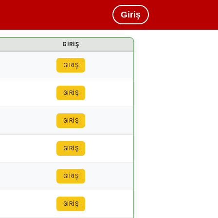
Giriş
GIRIŞ
GİRİŞ
GİRİŞ
GİRİŞ
GİRİŞ
GİRİŞ
GİRİŞ