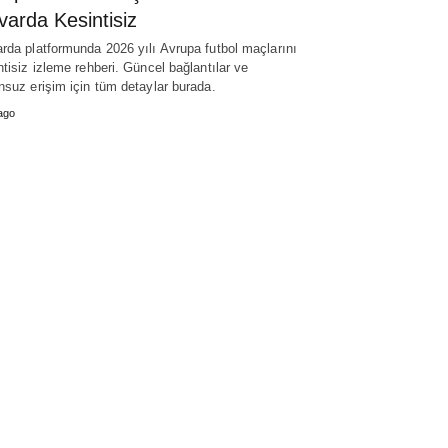
arda Kesintisiz
rda platformunda 2026 yılı Avrupa futbol maçlarını
ntisiz izleme rehberi. Güncel bağlantılar ve
nsuz erişim için tüm detaylar burada.
ago