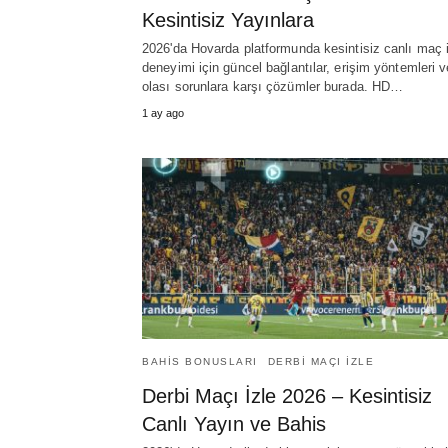
Kesintisiz Yayınlara
2026'da Hovarda platformunda kesintisiz canlı maç 
deneyimi için güncel bağlantılar, erişim yöntemleri v
olası sorunlara karşı çözümler burada. HD…
1 ay ago
BAHIS BONUSLARI
DERBI MAÇI IZLE
Derbi Maçı İzle 2026 – Kesintisiz
Canlı Yayın ve Bahis