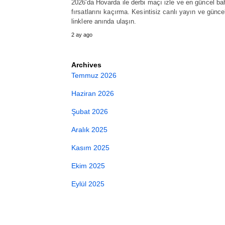
2026'da Hovarda ile derbi maçı izle ve en güncel ba
fırsatlarını kaçırma. Kesintisiz canlı yayın ve günce
linklere anında ulaşın.
2 ay ago
Archives
Temmuz 2026
Haziran 2026
Şubat 2026
Aralık 2025
Kasım 2025
Ekim 2025
Eylül 2025