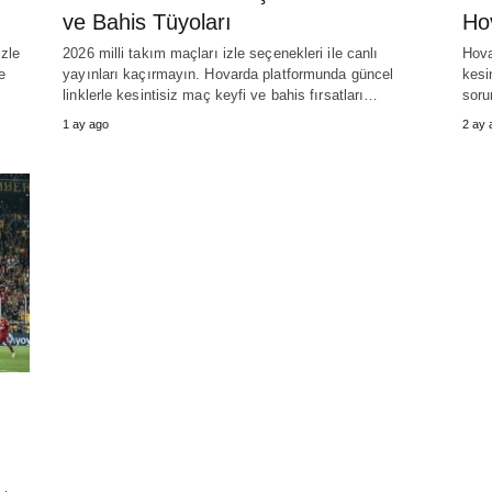
ve Bahis Tüyoları
Hov
izle
2026 milli takım maçları izle seçenekleri ile canlı
Hova
e
yayınları kaçırmayın. Hovarda platformunda güncel
kesi
linklerle kesintisiz maç keyfi ve bahis fırsatları…
soru
1 ay ago
2 ay 