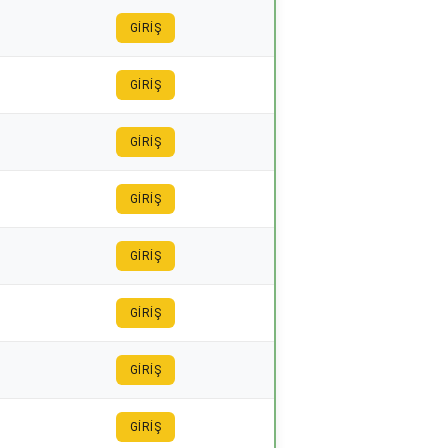
GİRİŞ
GİRİŞ
GİRİŞ
GİRİŞ
GİRİŞ
GİRİŞ
GİRİŞ
GİRİŞ