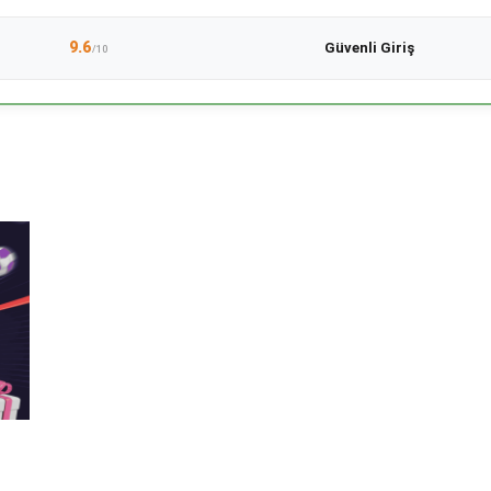
9.6
Güvenli Giriş
/10