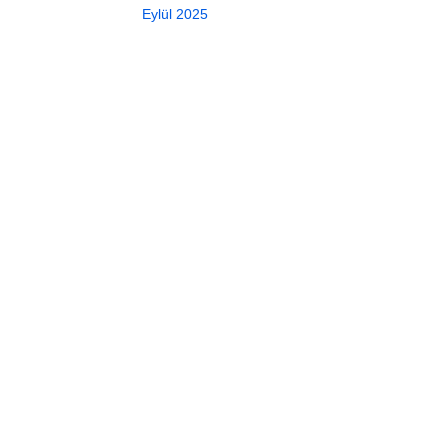
Eylül 2025