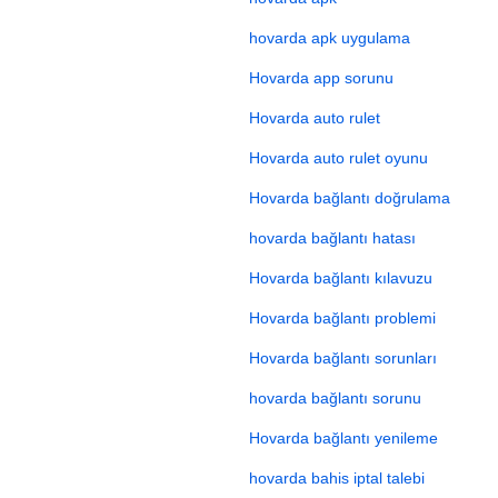
hovarda apk uygulama
Hovarda app sorunu
Hovarda auto rulet
Hovarda auto rulet oyunu
Hovarda bağlantı doğrulama
hovarda bağlantı hatası
Hovarda bağlantı kılavuzu
Hovarda bağlantı problemi
Hovarda bağlantı sorunları
hovarda bağlantı sorunu
Hovarda bağlantı yenileme
hovarda bahis iptal talebi