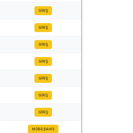
GİRİŞ
GİRİŞ
GİRİŞ
GİRİŞ
GİRİŞ
GİRİŞ
GİRİŞ
MOBILBAHIS