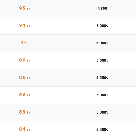
9.5
%300
/10
9.1
8.000₺
/10
9
5.000₺
/10
8.9
5.000₺
/10
8.8
5.550₺
/10
8.6
6.000₺
/10
8.5
5.000₺
/10
8.4
5.500₺
/10