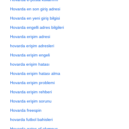
Hovarda en son giriş adresi
Hovarda en yeni giriş bilgisi
Hovarda engelli adres bilgileri
Hovarda erişim adresi
hovarda erişim adresleri
Hovarda erişim engeli
hovarda erişim hatası
Hovarda erişim hatası alma
Hovarda erişim problemi
Hovarda erişim rehberi
Hovarda erişim sorunu
Hovarda freespin
hovarda futbol bahisleri
Hovarda gates of olympus