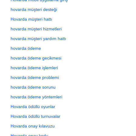
hovarda müşteri desteği
Hovarda müşteri hattı
hovarda müşteri hizmetleri
hovarda müşteri yardım hattı
hovarda ödeme
hovarda ödeme gecikmesi
hovarda ödeme işlemleri
hovarda ödeme problemi
hovarda ödeme sorunu
hovarda ödeme yöntemleri
Hovarda ödüllü oyunlar
Hovarda ödüllü turnuvalar
Hovarda onay kılavuzu
Hovarda onay kodu