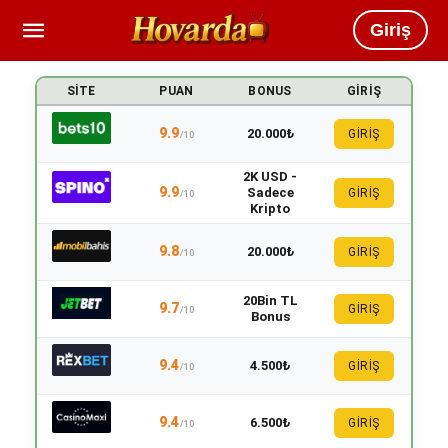
Giriş
SITE
PUAN
BONUS
GIRIŞ
9.9
20.000₺
GİRİŞ
/10
2K USD -
9.9
Sadece
GİRİŞ
/10
Kripto
9.8
20.000₺
GİRİŞ
/10
20Bin TL
9.7
GİRİŞ
/10
Bonus
9.4
4.500₺
GİRİŞ
/10
9.4
6.500₺
GİRİŞ
/10