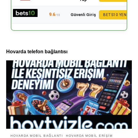
9.6
Güvenli Giriş
BETS10 YENI
/10
Hovarda telefon bağlantısı
HOVARDA MOBIL BAĞLANTI
HOVARDA MOBIL ERIŞIM