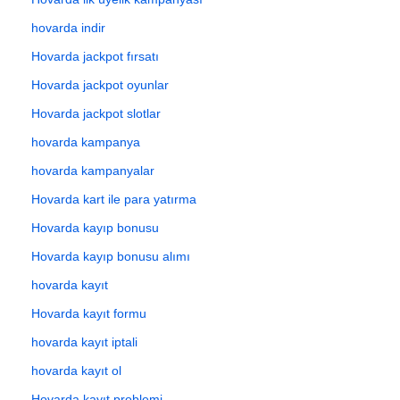
hovarda indir
Hovarda jackpot fırsatı
Hovarda jackpot oyunlar
Hovarda jackpot slotlar
hovarda kampanya
hovarda kampanyalar
Hovarda kart ile para yatırma
Hovarda kayıp bonusu
Hovarda kayıp bonusu alımı
hovarda kayıt
Hovarda kayıt formu
hovarda kayıt iptali
hovarda kayıt ol
Hovarda kayıt problemi