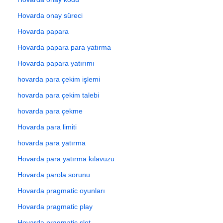
Hovarda onay süreci
Hovarda papara
Hovarda papara para yatırma
Hovarda papara yatırımı
hovarda para çekim işlemi
hovarda para çekim talebi
hovarda para çekme
Hovarda para limiti
hovarda para yatırma
Hovarda para yatırma kılavuzu
Hovarda parola sorunu
Hovarda pragmatic oyunları
Hovarda pragmatic play
Hovarda pragmatic slot