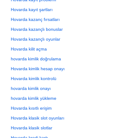
Hovarda kayıt şartları
Hovarda kazanç fırsatları
Hovarda kazançlı bonuslar
Hovarda kazançlı oyunlar
Hovarda kilit açma
hovarda kimlik doğrulama
Hovarda kimlik hesap onayı
Hovarda kimlik kontrolü
hovarda kimlik onayı
hovarda kimlik yükleme
Hovarda kısıtlı erişim
Hovarda klasik slot oyunları
Hovarda klasik slotlar
Hovarda kredi kartı