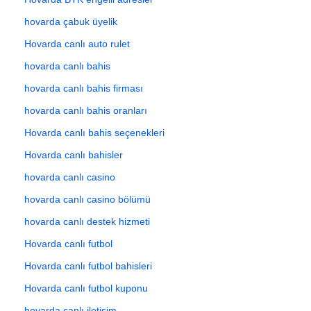
hovarda çabuk üyelik
Hovarda canlı auto rulet
hovarda canlı bahis
hovarda canlı bahis firması
hovarda canlı bahis oranları
Hovarda canlı bahis seçenekleri
Hovarda canlı bahisler
hovarda canlı casino
hovarda canlı casino bölümü
hovarda canlı destek hizmeti
Hovarda canlı futbol
Hovarda canlı futbol bahisleri
Hovarda canlı futbol kuponu
hovarda canlı iletişim