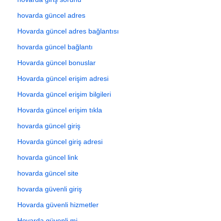
hovarda güncel adres
Hovarda güncel adres bağlantısı
hovarda güncel bağlantı
Hovarda güncel bonuslar
Hovarda güncel erişim adresi
Hovarda güncel erişim bilgileri
Hovarda güncel erişim tıkla
hovarda güncel giriş
Hovarda güncel giriş adresi
hovarda güncel link
hovarda güncel site
hovarda güvenli giriş
Hovarda güvenli hizmetler
Hovarda güvenli mi