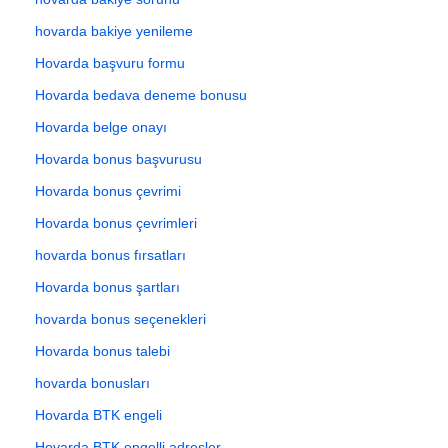
hovarda bakiye yenileme
Hovarda başvuru formu
Hovarda bedava deneme bonusu
Hovarda belge onayı
Hovarda bonus başvurusu
Hovarda bonus çevrimi
Hovarda bonus çevrimleri
hovarda bonus fırsatları
Hovarda bonus şartları
hovarda bonus seçenekleri
Hovarda bonus talebi
hovarda bonusları
Hovarda BTK engeli
Hovarda BTK engelli adresler