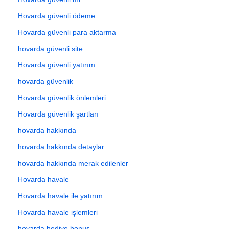
Hovarda güvenli ödeme
Hovarda güvenli para aktarma
hovarda güvenli site
Hovarda güvenli yatırım
hovarda güvenlik
Hovarda güvenlik önlemleri
Hovarda güvenlik şartları
hovarda hakkında
hovarda hakkında detaylar
hovarda hakkında merak edilenler
Hovarda havale
Hovarda havale ile yatırım
Hovarda havale işlemleri
hovarda hediye bonus