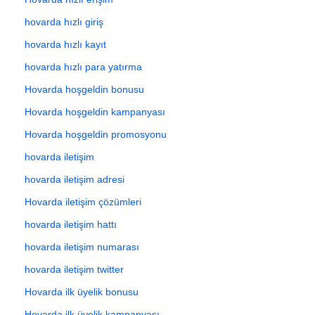
hovarda hızlı giriş
hovarda hızlı kayıt
hovarda hızlı para yatırma
Hovarda hoşgeldin bonusu
Hovarda hoşgeldin kampanyası
Hovarda hoşgeldin promosyonu
hovarda iletişim
hovarda iletişim adresi
Hovarda iletişim çözümleri
hovarda iletişim hattı
hovarda iletişim numarası
hovarda iletişim twitter
Hovarda ilk üyelik bonusu
Hovarda ilk üyelik kampanyası