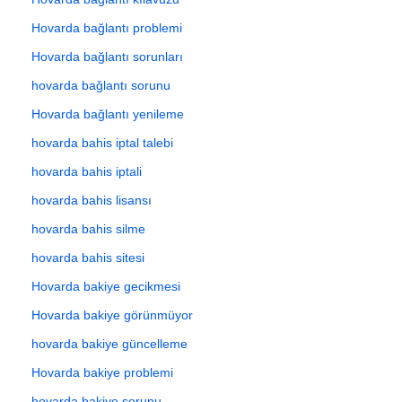
Hovarda bağlantı problemi
Hovarda bağlantı sorunları
hovarda bağlantı sorunu
Hovarda bağlantı yenileme
hovarda bahis iptal talebi
hovarda bahis iptali
hovarda bahis lisansı
hovarda bahis silme
hovarda bahis sitesi
Hovarda bakiye gecikmesi
Hovarda bakiye görünmüyor
hovarda bakiye güncelleme
Hovarda bakiye problemi
hovarda bakiye sorunu