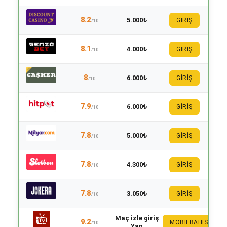
8.2
5.000₺
GİRİŞ
/10
8.1
4.000₺
GİRİŞ
/10
8
6.000₺
GİRİŞ
/10
7.9
6.000₺
GİRİŞ
/10
7.8
5.000₺
GİRİŞ
/10
7.8
4.300₺
GİRİŞ
/10
7.8
3.050₺
GİRİŞ
/10
Maç izle giriş
9.2
MOBILBAHIS
/10
Yap