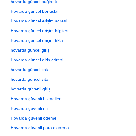
hovarda güncel bağlantı
Hovarda güncel bonuslar
Hovarda güncel erişim adresi
Hovarda güncel erişim bilgileri
Hovarda güncel erişim tıkla
hovarda güncel giriş
Hovarda güncel giriş adresi
hovarda güncel link
hovarda güncel site
hovarda güvenli giriş
Hovarda güvenli hizmetler
Hovarda güvenli mi
Hovarda güvenli ödeme
Hovarda güvenli para aktarma