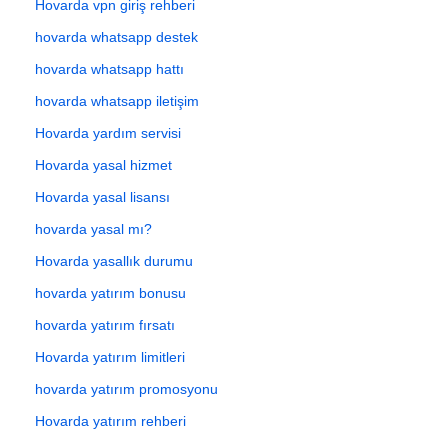
Hovarda vpn giriş rehberi
hovarda whatsapp destek
hovarda whatsapp hattı
hovarda whatsapp iletişim
Hovarda yardım servisi
Hovarda yasal hizmet
Hovarda yasal lisansı
hovarda yasal mı?
Hovarda yasallık durumu
hovarda yatırım bonusu
hovarda yatırım fırsatı
Hovarda yatırım limitleri
hovarda yatırım promosyonu
Hovarda yatırım rehberi