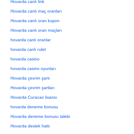
Hovarda canlı link
Hovarda canlı maç oranları
Hovarda canlı oran kupon
Hovarda canlı oran maçları
hovarda canlı oranlar
hovarda canlı rulet
hovarda casino
hovarda casino oyunları
Hovarda çevrim şartı
Hovarda çevrim şartları
Hovarda Curacao lisansı
hovarda deneme bonusu
Hovarda deneme bonusu talebi
Hovarda destek hattı