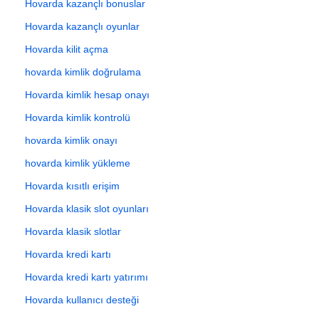
Hovarda kazançlı bonuslar
Hovarda kazançlı oyunlar
Hovarda kilit açma
hovarda kimlik doğrulama
Hovarda kimlik hesap onayı
Hovarda kimlik kontrolü
hovarda kimlik onayı
hovarda kimlik yükleme
Hovarda kısıtlı erişim
Hovarda klasik slot oyunları
Hovarda klasik slotlar
Hovarda kredi kartı
Hovarda kredi kartı yatırımı
Hovarda kullanıcı desteği