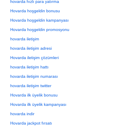
hovarda hızlı para yatırma
Hovarda hoşgeldin bonusu
Hovarda hoşgeldin kampanyası
Hovarda hoşgeldin promosyonu
hovarda iletişim
hovarda iletişim adresi
Hovarda iletişim çözümleri
hovarda iletişim hattı
hovarda iletişim numarası
hovarda iletişim twitter
Hovarda ilk üyelik bonusu
Hovarda ilk üyelik kampanyası
hovarda indir
Hovarda jackpot fırsatı