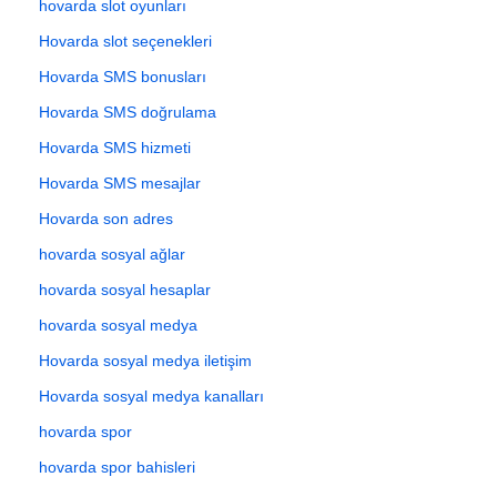
hovarda slot oyunları
Hovarda slot seçenekleri
Hovarda SMS bonusları
Hovarda SMS doğrulama
Hovarda SMS hizmeti
Hovarda SMS mesajlar
Hovarda son adres
hovarda sosyal ağlar
hovarda sosyal hesaplar
hovarda sosyal medya
Hovarda sosyal medya iletişim
Hovarda sosyal medya kanalları
hovarda spor
hovarda spor bahisleri