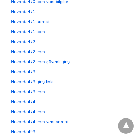
Hovarda470.com yeni bilgiler
Hovarda471
Hovarda471 adresi
Hovarda471.com
Hovarda472
Hovarda472.com
Hovarda472.com güvenli giriş
Hovarda473
Hovarda473 giriş linki
Hovarda473.com
Hovarda474
Hovarda474.com
Hovarda474.com yeni adresi
Hovarda493