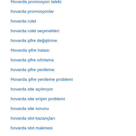
Hovarda promosyon talebi
hovarda promosyonlar
hovarda rulet
hovarda rulet seçenekleri
hovarda şifre değiştirme
Hovarda şifre hatası
hovarda şifre sıfırlama
hovarda şifre yenileme
Hovarda şifre yenileme problemi
hovarda site açılmıyor
hovarda site erişim problemi
hovarda site sorunu
hovarda slot kazançları
hovarda slot makinesi