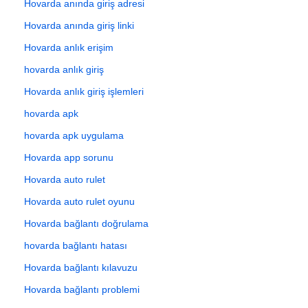
Hovarda anında giriş adresi
Hovarda anında giriş linki
Hovarda anlık erişim
hovarda anlık giriş
Hovarda anlık giriş işlemleri
hovarda apk
hovarda apk uygulama
Hovarda app sorunu
Hovarda auto rulet
Hovarda auto rulet oyunu
Hovarda bağlantı doğrulama
hovarda bağlantı hatası
Hovarda bağlantı kılavuzu
Hovarda bağlantı problemi