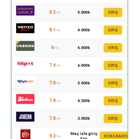
8.2
5.000₺
GİRİŞ
/10
8.1
4.000₺
GİRİŞ
/10
8
6.000₺
GİRİŞ
/10
7.9
6.000₺
GİRİŞ
/10
7.8
5.000₺
GİRİŞ
/10
7.8
4.300₺
GİRİŞ
/10
7.8
3.050₺
GİRİŞ
/10
Maç izle giriş
9.2
MOBILBAHIS
/10
Yap