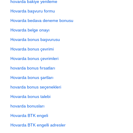
hovarda bakiye yenileme
Hovarda başvuru formu
Hovarda bedava deneme bonusu
Hovarda belge onayı
Hovarda bonus başvurusu
Hovarda bonus çevrimi
Hovarda bonus çevrimleri
hovarda bonus fırsatları
Hovarda bonus şartları
hovarda bonus seçenekleri
Hovarda bonus talebi
hovarda bonusları
Hovarda BTK engeli
Hovarda BTK engelli adresler