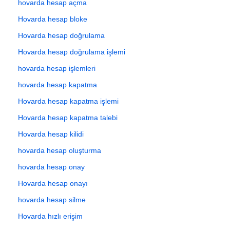
hovarda hesap açma
Hovarda hesap bloke
Hovarda hesap doğrulama
Hovarda hesap doğrulama işlemi
hovarda hesap işlemleri
hovarda hesap kapatma
Hovarda hesap kapatma işlemi
Hovarda hesap kapatma talebi
Hovarda hesap kilidi
hovarda hesap oluşturma
hovarda hesap onay
Hovarda hesap onayı
hovarda hesap silme
Hovarda hızlı erişim