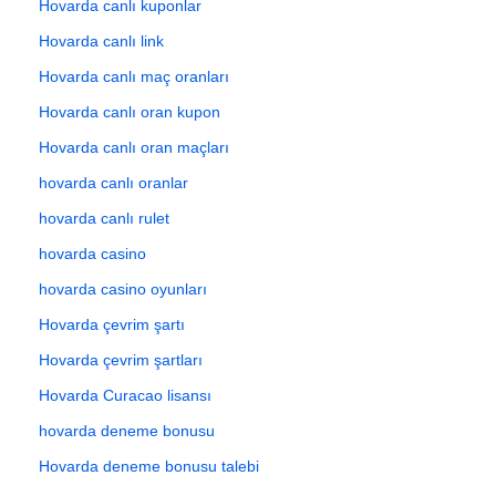
Hovarda canlı kuponlar
Hovarda canlı link
Hovarda canlı maç oranları
Hovarda canlı oran kupon
Hovarda canlı oran maçları
hovarda canlı oranlar
hovarda canlı rulet
hovarda casino
hovarda casino oyunları
Hovarda çevrim şartı
Hovarda çevrim şartları
Hovarda Curacao lisansı
hovarda deneme bonusu
Hovarda deneme bonusu talebi