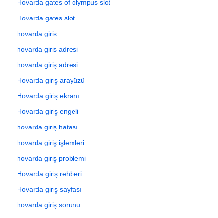
Hovarda gates of olympus slot
Hovarda gates slot
hovarda giris
hovarda giris adresi
hovarda giriş adresi
Hovarda giriş arayüzü
Hovarda giriş ekranı
Hovarda giriş engeli
hovarda giriş hatası
hovarda giriş işlemleri
hovarda giriş problemi
Hovarda giriş rehberi
Hovarda giriş sayfası
hovarda giriş sorunu