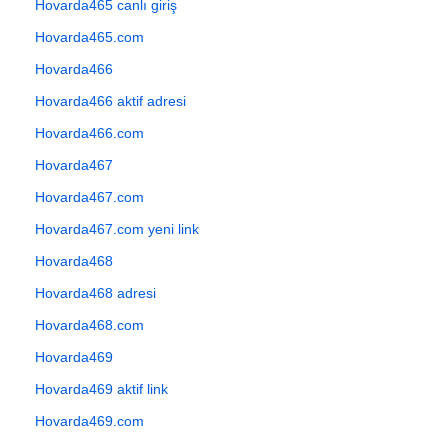
Hovarda465 canlı giriş
Hovarda465.com
Hovarda466
Hovarda466 aktif adresi
Hovarda466.com
Hovarda467
Hovarda467.com
Hovarda467.com yeni link
Hovarda468
Hovarda468 adresi
Hovarda468.com
Hovarda469
Hovarda469 aktif link
Hovarda469.com