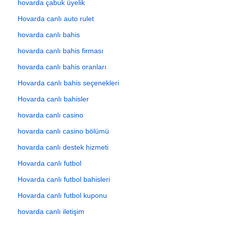
hovarda çabuk üyelik
Hovarda canlı auto rulet
hovarda canlı bahis
hovarda canlı bahis firması
hovarda canlı bahis oranları
Hovarda canlı bahis seçenekleri
Hovarda canlı bahisler
hovarda canlı casino
hovarda canlı casino bölümü
hovarda canlı destek hizmeti
Hovarda canlı futbol
Hovarda canlı futbol bahisleri
Hovarda canlı futbol kuponu
hovarda canlı iletişim