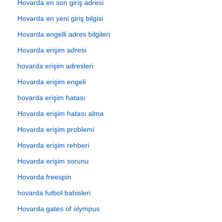
Hovarda en son giriş adresi
Hovarda en yeni giriş bilgisi
Hovarda engelli adres bilgileri
Hovarda erişim adresi
hovarda erişim adresleri
Hovarda erişim engeli
hovarda erişim hatası
Hovarda erişim hatası alma
Hovarda erişim problemi
Hovarda erişim rehberi
Hovarda erişim sorunu
Hovarda freespin
hovarda futbol bahisleri
Hovarda gates of olympus