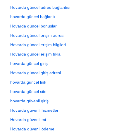
Hovarda güncel adres bağlantısı
hovarda güncel bağlantı
Hovarda güncel bonuslar
Hovarda güncel erişim adresi
Hovarda güncel erişim bilgileri
Hovarda güncel erişim tıkla
hovarda güncel giriş
Hovarda güncel giriş adresi
hovarda güncel link
hovarda güncel site
hovarda güvenli giriş
Hovarda güvenli hizmetler
Hovarda güvenli mi
Hovarda güvenli ödeme