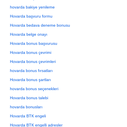
hovarda bakiye yenileme
Hovarda başvuru formu
Hovarda bedava deneme bonusu
Hovarda belge onayı
Hovarda bonus başvurusu
Hovarda bonus çevrimi
Hovarda bonus çevrimleri
hovarda bonus fırsatları
Hovarda bonus şartları
hovarda bonus seçenekleri
Hovarda bonus talebi
hovarda bonusları
Hovarda BTK engeli
Hovarda BTK engelli adresler