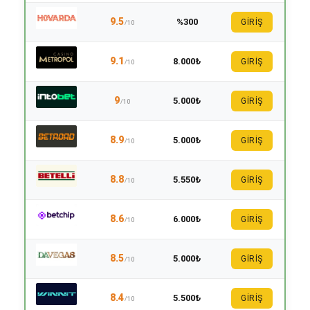
9.5
%300
GİRİŞ
/10
9.1
8.000₺
GİRİŞ
/10
9
5.000₺
GİRİŞ
/10
8.9
5.000₺
GİRİŞ
/10
8.8
5.550₺
GİRİŞ
/10
8.6
6.000₺
GİRİŞ
/10
8.5
5.000₺
GİRİŞ
/10
8.4
5.500₺
GİRİŞ
/10