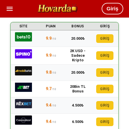
Giriş
SITE
PUAN
BONUS
GIRIŞ
9.9
20.000₺
GİRİŞ
/10
2K USD -
9.9
Sadece
GİRİŞ
/10
Kripto
9.8
20.000₺
GİRİŞ
/10
20Bin TL
9.7
GİRİŞ
/10
Bonus
9.4
4.500₺
GİRİŞ
/10
9.4
6.500₺
GİRİŞ
/10