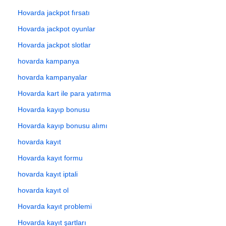
Hovarda jackpot fırsatı
Hovarda jackpot oyunlar
Hovarda jackpot slotlar
hovarda kampanya
hovarda kampanyalar
Hovarda kart ile para yatırma
Hovarda kayıp bonusu
Hovarda kayıp bonusu alımı
hovarda kayıt
Hovarda kayıt formu
hovarda kayıt iptali
hovarda kayıt ol
Hovarda kayıt problemi
Hovarda kayıt şartları