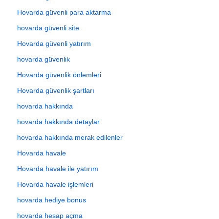
Hovarda güvenli para aktarma
hovarda güvenli site
Hovarda güvenli yatırım
hovarda güvenlik
Hovarda güvenlik önlemleri
Hovarda güvenlik şartları
hovarda hakkında
hovarda hakkında detaylar
hovarda hakkında merak edilenler
Hovarda havale
Hovarda havale ile yatırım
Hovarda havale işlemleri
hovarda hediye bonus
hovarda hesap açma