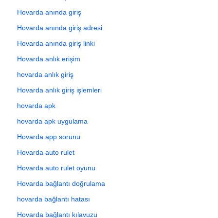
Hovarda anında giriş
Hovarda anında giriş adresi
Hovarda anında giriş linki
Hovarda anlık erişim
hovarda anlık giriş
Hovarda anlık giriş işlemleri
hovarda apk
hovarda apk uygulama
Hovarda app sorunu
Hovarda auto rulet
Hovarda auto rulet oyunu
Hovarda bağlantı doğrulama
hovarda bağlantı hatası
Hovarda bağlantı kılavuzu