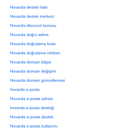
Hovarda destek hattı
Hovarda destek merkezi
Hovarda discount bonusu
Hovarda doğru adres
Hovarda doğrulama kodu
Hovarda doğrulama rehberi
Hovarda domain bilgisi
Hovarda domain değişimi
Hovarda domain güncellemesi
hovarda e-posta
Hovarda e-posta adresi
hovarda e-posta desteği
Hovarda e-posta destek
Hovarda e-posta kullanımı