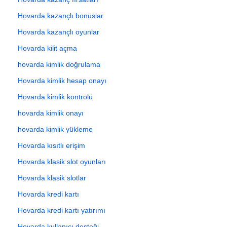
Hovarda kazançlı bonuslar
Hovarda kazançlı oyunlar
Hovarda kilit açma
hovarda kimlik doğrulama
Hovarda kimlik hesap onayı
Hovarda kimlik kontrolü
hovarda kimlik onayı
hovarda kimlik yükleme
Hovarda kısıtlı erişim
Hovarda klasik slot oyunları
Hovarda klasik slotlar
Hovarda kredi kartı
Hovarda kredi kartı yatırımı
Hovarda kullanıcı desteği