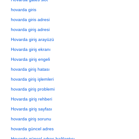
hovarda giris
hovarda giris adresi
hovarda giriş adresi
Hovarda giriş arayüzü
Hovarda giriş ekranı
Hovarda giriş engeli
hovarda giriş hatası
hovarda giriş işlemleri
hovarda giriş problemi
Hovarda giriş rehberi
Hovarda giriş sayfası
hovarda giriş sorunu
hovarda güncel adres
Hovarda güncel adres bağlantısı