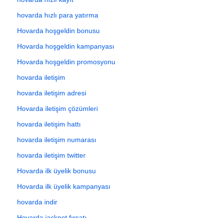
hovarda hızlı para yatırma
Hovarda hoşgeldin bonusu
Hovarda hoşgeldin kampanyası
Hovarda hoşgeldin promosyonu
hovarda iletişim
hovarda iletişim adresi
Hovarda iletişim çözümleri
hovarda iletişim hattı
hovarda iletişim numarası
hovarda iletişim twitter
Hovarda ilk üyelik bonusu
Hovarda ilk üyelik kampanyası
hovarda indir
Hovarda jackpot fırsatı