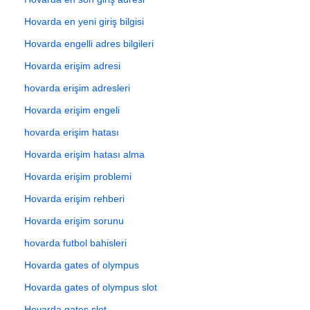
Hovarda en yeni giriş bilgisi
Hovarda engelli adres bilgileri
Hovarda erişim adresi
hovarda erişim adresleri
Hovarda erişim engeli
hovarda erişim hatası
Hovarda erişim hatası alma
Hovarda erişim problemi
Hovarda erişim rehberi
Hovarda erişim sorunu
hovarda futbol bahisleri
Hovarda gates of olympus
Hovarda gates of olympus slot
Hovarda gates slot