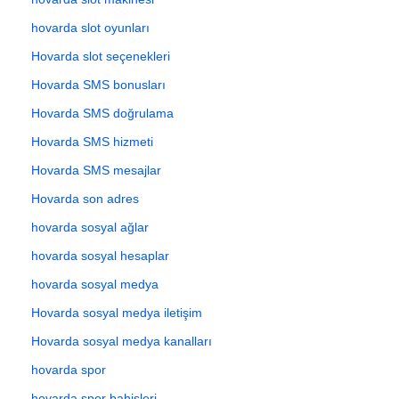
hovarda slot oyunları
Hovarda slot seçenekleri
Hovarda SMS bonusları
Hovarda SMS doğrulama
Hovarda SMS hizmeti
Hovarda SMS mesajlar
Hovarda son adres
hovarda sosyal ağlar
hovarda sosyal hesaplar
hovarda sosyal medya
Hovarda sosyal medya iletişim
Hovarda sosyal medya kanalları
hovarda spor
hovarda spor bahisleri