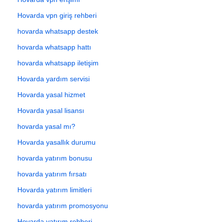
Hovarda vpn giriş rehberi
hovarda whatsapp destek
hovarda whatsapp hattı
hovarda whatsapp iletişim
Hovarda yardım servisi
Hovarda yasal hizmet
Hovarda yasal lisansı
hovarda yasal mı?
Hovarda yasallık durumu
hovarda yatırım bonusu
hovarda yatırım fırsatı
Hovarda yatırım limitleri
hovarda yatırım promosyonu
Hovarda yatırım rehberi