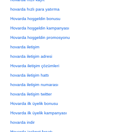
hovarda hızlı para yatırma
Hovarda hoşgeldin bonusu
Hovarda hoşgeldin kampanyası
Hovarda hoşgeldin promosyonu
hovarda iletişim
hovarda iletişim adresi
Hovarda iletişim çözümleri
hovarda iletişim hattı
hovarda iletişim numarası
hovarda iletişim twitter
Hovarda ilk üyelik bonusu
Hovarda ilk üyelik kampanyası
hovarda indir
Hovarda jackpot fırsatı