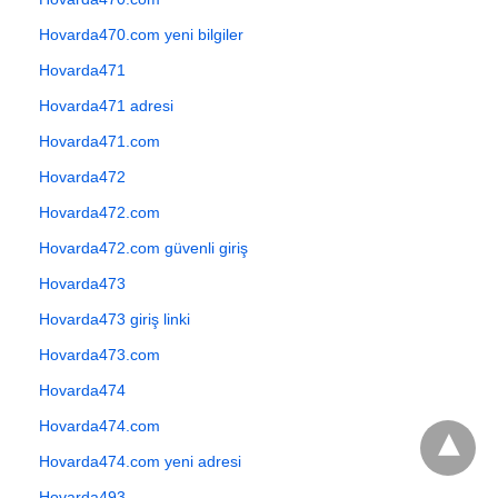
Hovarda470.com yeni bilgiler
Hovarda471
Hovarda471 adresi
Hovarda471.com
Hovarda472
Hovarda472.com
Hovarda472.com güvenli giriş
Hovarda473
Hovarda473 giriş linki
Hovarda473.com
Hovarda474
Hovarda474.com
Hovarda474.com yeni adresi
Hovarda493