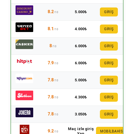
8.2
5.000₺
GİRİŞ
/10
8.1
4.000₺
GİRİŞ
/10
8
6.000₺
GİRİŞ
/10
7.9
6.000₺
GİRİŞ
/10
7.8
5.000₺
GİRİŞ
/10
7.8
4.300₺
GİRİŞ
/10
7.8
3.050₺
GİRİŞ
/10
Maç izle giriş
9.2
MOBILBAHIS
/10
Yap