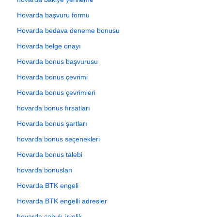
Hovarda başvuru formu
Hovarda bedava deneme bonusu
Hovarda belge onayı
Hovarda bonus başvurusu
Hovarda bonus çevrimi
Hovarda bonus çevrimleri
hovarda bonus fırsatları
Hovarda bonus şartları
hovarda bonus seçenekleri
Hovarda bonus talebi
hovarda bonusları
Hovarda BTK engeli
Hovarda BTK engelli adresler
hovarda çabuk üyelik