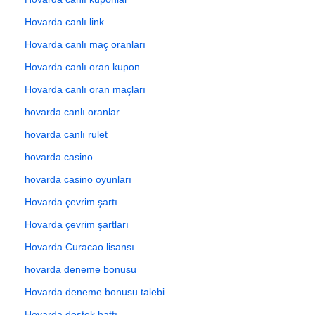
Hovarda canlı link
Hovarda canlı maç oranları
Hovarda canlı oran kupon
Hovarda canlı oran maçları
hovarda canlı oranlar
hovarda canlı rulet
hovarda casino
hovarda casino oyunları
Hovarda çevrim şartı
Hovarda çevrim şartları
Hovarda Curacao lisansı
hovarda deneme bonusu
Hovarda deneme bonusu talebi
Hovarda destek hattı