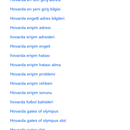
Hovarda en yeni giriş bilgisi
Hovarda engelli adres bilgileri
Hovarda erişim adresi
hovarda erişim adresleri
Hovarda erişim engeli
hovarda erişim hatası
Hovarda erişim hatası alma
Hovarda erişim problemi
Hovarda erişim rehberi
Hovarda erişim sorunu
hovarda futbol bahisleri
Hovarda gates of olympus
Hovarda gates of olympus slot
Hovarda gates slot