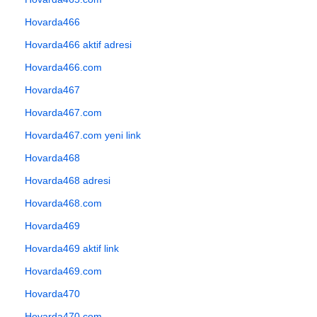
Hovarda466
Hovarda466 aktif adresi
Hovarda466.com
Hovarda467
Hovarda467.com
Hovarda467.com yeni link
Hovarda468
Hovarda468 adresi
Hovarda468.com
Hovarda469
Hovarda469 aktif link
Hovarda469.com
Hovarda470
Hovarda470.com