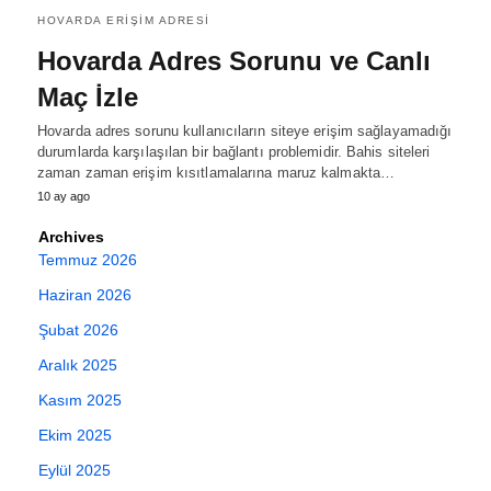
HOVARDA ERIŞIM ADRESI
Hovarda Adres Sorunu ve Canlı
Maç İzle
Hovarda adres sorunu kullanıcıların siteye erişim sağlayamadığı
durumlarda karşılaşılan bir bağlantı problemidir. Bahis siteleri
zaman zaman erişim kısıtlamalarına maruz kalmakta…
10 ay ago
Archives
Temmuz 2026
Haziran 2026
Şubat 2026
Aralık 2025
Kasım 2025
Ekim 2025
Eylül 2025