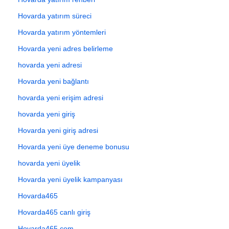
Hovarda yatırım süreci
Hovarda yatırım yöntemleri
Hovarda yeni adres belirleme
hovarda yeni adresi
Hovarda yeni bağlantı
hovarda yeni erişim adresi
hovarda yeni giriş
Hovarda yeni giriş adresi
Hovarda yeni üye deneme bonusu
hovarda yeni üyelik
Hovarda yeni üyelik kampanyası
Hovarda465
Hovarda465 canlı giriş
Hovarda465.com