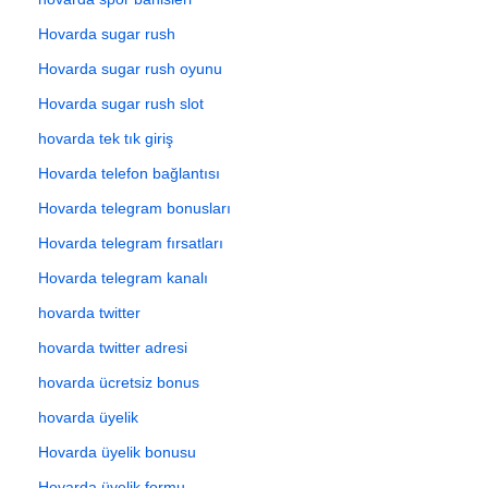
Hovarda sugar rush
Hovarda sugar rush oyunu
Hovarda sugar rush slot
hovarda tek tık giriş
Hovarda telefon bağlantısı
Hovarda telegram bonusları
Hovarda telegram fırsatları
Hovarda telegram kanalı
hovarda twitter
hovarda twitter adresi
hovarda ücretsiz bonus
hovarda üyelik
Hovarda üyelik bonusu
Hovarda üyelik formu