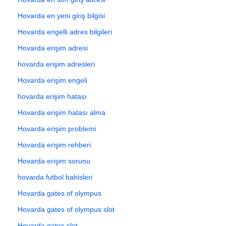
Hovarda en yeni giriş bilgisi
Hovarda engelli adres bilgileri
Hovarda erişim adresi
hovarda erişim adresleri
Hovarda erişim engeli
hovarda erişim hatası
Hovarda erişim hatası alma
Hovarda erişim problemi
Hovarda erişim rehberi
Hovarda erişim sorunu
hovarda futbol bahisleri
Hovarda gates of olympus
Hovarda gates of olympus slot
Hovarda gates slot