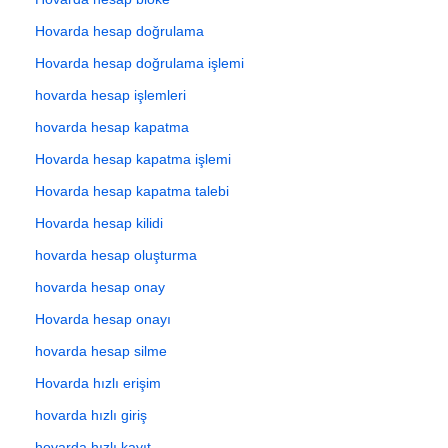
Hovarda hesap doğrulama
Hovarda hesap doğrulama işlemi
hovarda hesap işlemleri
hovarda hesap kapatma
Hovarda hesap kapatma işlemi
Hovarda hesap kapatma talebi
Hovarda hesap kilidi
hovarda hesap oluşturma
hovarda hesap onay
Hovarda hesap onayı
hovarda hesap silme
Hovarda hızlı erişim
hovarda hızlı giriş
hovarda hızlı kayıt