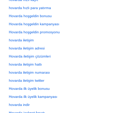
hovarda hızlı para yatırma
Hovarda hoşgeldin bonusu
Hovarda hoşgeldin kampanyası
Hovarda hoşgeldin promosyonu
hovarda iletişim
hovarda iletişim adresi
Hovarda iletişim çözümleri
hovarda iletişim hattı
hovarda iletişim numarası
hovarda iletişim twitter
Hovarda ilk üyelik bonusu
Hovarda ilk üyelik kampanyası
hovarda indir
Hovarda jackpot fırsatı