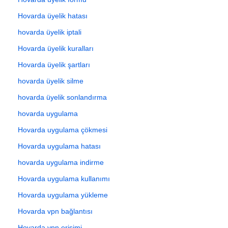
Hovarda üyelik hatası
hovarda üyelik iptali
Hovarda üyelik kuralları
Hovarda üyelik şartları
hovarda üyelik silme
hovarda üyelik sonlandırma
hovarda uygulama
Hovarda uygulama çökmesi
Hovarda uygulama hatası
hovarda uygulama indirme
Hovarda uygulama kullanımı
Hovarda uygulama yükleme
Hovarda vpn bağlantısı
Hovarda vpn erişimi