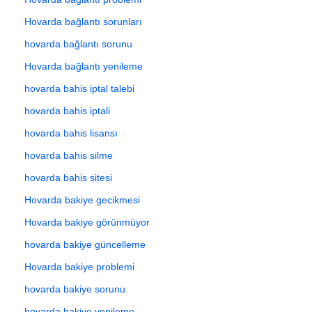
Hovarda bağlantı sorunları
hovarda bağlantı sorunu
Hovarda bağlantı yenileme
hovarda bahis iptal talebi
hovarda bahis iptali
hovarda bahis lisansı
hovarda bahis silme
hovarda bahis sitesi
Hovarda bakiye gecikmesi
Hovarda bakiye görünmüyor
hovarda bakiye güncelleme
Hovarda bakiye problemi
hovarda bakiye sorunu
hovarda bakiye yenileme