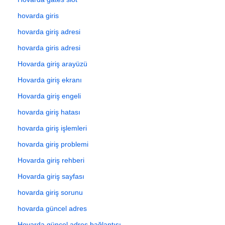
hovarda giris
hovarda giriş adresi
hovarda giris adresi
Hovarda giriş arayüzü
Hovarda giriş ekranı
Hovarda giriş engeli
hovarda giriş hatası
hovarda giriş işlemleri
hovarda giriş problemi
Hovarda giriş rehberi
Hovarda giriş sayfası
hovarda giriş sorunu
hovarda güncel adres
Hovarda güncel adres bağlantısı