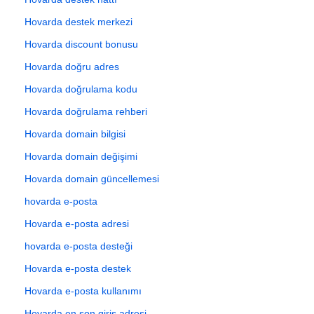
Hovarda destek merkezi
Hovarda discount bonusu
Hovarda doğru adres
Hovarda doğrulama kodu
Hovarda doğrulama rehberi
Hovarda domain bilgisi
Hovarda domain değişimi
Hovarda domain güncellemesi
hovarda e-posta
Hovarda e-posta adresi
hovarda e-posta desteği
Hovarda e-posta destek
Hovarda e-posta kullanımı
Hovarda en son giriş adresi