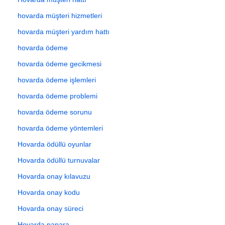
hovarda müşteri hizmetleri
hovarda müşteri yardım hattı
hovarda ödeme
hovarda ödeme gecikmesi
hovarda ödeme işlemleri
hovarda ödeme problemi
hovarda ödeme sorunu
hovarda ödeme yöntemleri
Hovarda ödüllü oyunlar
Hovarda ödüllü turnuvalar
Hovarda onay kılavuzu
Hovarda onay kodu
Hovarda onay süreci
Hovarda papara