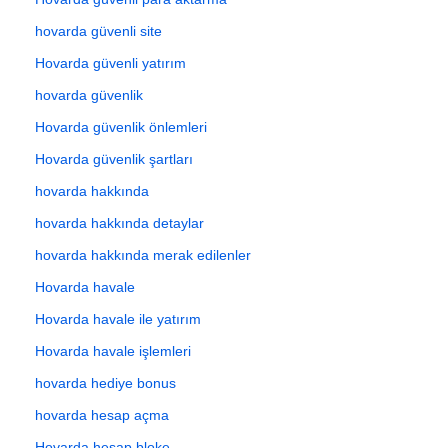
hovarda güvenli site
Hovarda güvenli yatırım
hovarda güvenlik
Hovarda güvenlik önlemleri
Hovarda güvenlik şartları
hovarda hakkında
hovarda hakkında detaylar
hovarda hakkında merak edilenler
Hovarda havale
Hovarda havale ile yatırım
Hovarda havale işlemleri
hovarda hediye bonus
hovarda hesap açma
Hovarda hesap bloke