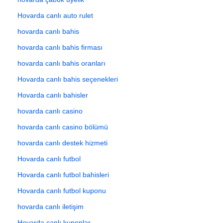
Hovarda canlı auto rulet
hovarda canlı bahis
hovarda canlı bahis firması
hovarda canlı bahis oranları
Hovarda canlı bahis seçenekleri
Hovarda canlı bahisler
hovarda canlı casino
hovarda canlı casino bölümü
hovarda canlı destek hizmeti
Hovarda canlı futbol
Hovarda canlı futbol bahisleri
Hovarda canlı futbol kuponu
hovarda canlı iletişim
Hovarda canlı kuponlar