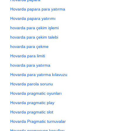
Hovarda papara para yatırma
Hovarda papara yatırımı
hovarda para çekim işlemi
hovarda para çekim talebi
hovarda para çekme
Hovarda para limiti
hovarda para yatırma
Hovarda para yatırma kılavuzu
Hovarda parola sorunu
Hovarda pragmatic oyunları
Hovarda pragmatic play
Hovarda pragmatic slot
Hovarda Pragmatic turnuvalar
Hovarda promosyon koşulları