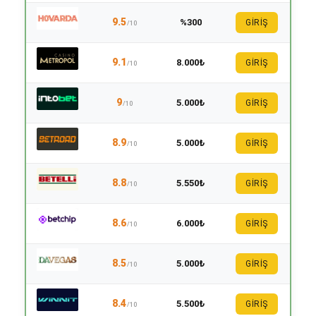
9.5
%300
GİRİŞ
/10
9.1
8.000₺
GİRİŞ
/10
9
5.000₺
GİRİŞ
/10
8.9
5.000₺
GİRİŞ
/10
8.8
5.550₺
GİRİŞ
/10
8.6
6.000₺
GİRİŞ
/10
8.5
5.000₺
GİRİŞ
/10
8.4
5.500₺
GİRİŞ
/10