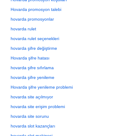
Hovarda promosyon talebi
hovarda promosyonlar
hovarda rulet
hovarda rulet seçenekleri
hovarda şifre değiştirme
Hovarda şifre hatası
hovarda şifre sıfırlama
hovarda şifre yenileme
Hovarda şifre yenileme problemi
hovarda site açılmıyor
hovarda site erişim problemi
hovarda site sorunu
hovarda slot kazançları
hovarda slot makinesi