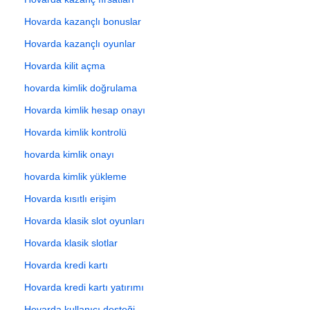
Hovarda kazançlı bonuslar
Hovarda kazançlı oyunlar
Hovarda kilit açma
hovarda kimlik doğrulama
Hovarda kimlik hesap onayı
Hovarda kimlik kontrolü
hovarda kimlik onayı
hovarda kimlik yükleme
Hovarda kısıtlı erişim
Hovarda klasik slot oyunları
Hovarda klasik slotlar
Hovarda kredi kartı
Hovarda kredi kartı yatırımı
Hovarda kullanıcı desteği