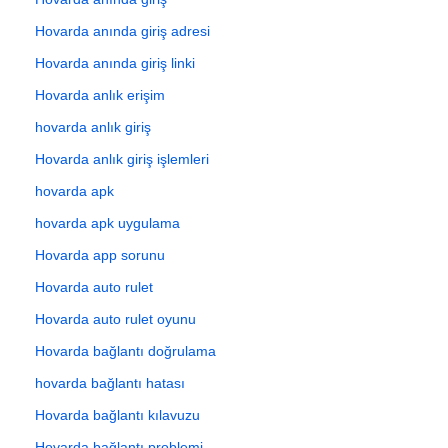
Hovarda anında giriş adresi
Hovarda anında giriş linki
Hovarda anlık erişim
hovarda anlık giriş
Hovarda anlık giriş işlemleri
hovarda apk
hovarda apk uygulama
Hovarda app sorunu
Hovarda auto rulet
Hovarda auto rulet oyunu
Hovarda bağlantı doğrulama
hovarda bağlantı hatası
Hovarda bağlantı kılavuzu
Hovarda bağlantı problemi