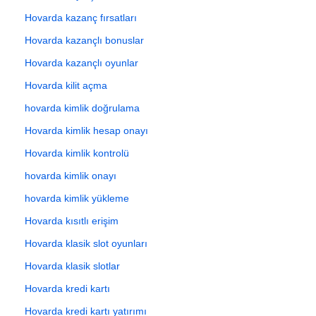
Hovarda kazanç fırsatları
Hovarda kazançlı bonuslar
Hovarda kazançlı oyunlar
Hovarda kilit açma
hovarda kimlik doğrulama
Hovarda kimlik hesap onayı
Hovarda kimlik kontrolü
hovarda kimlik onayı
hovarda kimlik yükleme
Hovarda kısıtlı erişim
Hovarda klasik slot oyunları
Hovarda klasik slotlar
Hovarda kredi kartı
Hovarda kredi kartı yatırımı