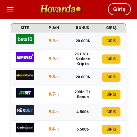
Giriş
SITE
PUAN
BONUS
GIRIŞ
9.9
20.000₺
GİRİŞ
/10
2K USD -
9.9
Sadece
GİRİŞ
/10
Kripto
9.8
20.000₺
GİRİŞ
/10
20Bin TL
9.7
GİRİŞ
/10
Bonus
9.4
4.500₺
GİRİŞ
/10
9.4
6.500₺
GİRİŞ
/10