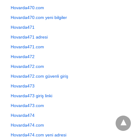
Hovarda470.com
Hovarda470.com yeni bilgiler
Hovarda471
Hovarda471 adresi
Hovarda471.com
Hovarda472
Hovarda472.com
Hovarda472.com güvenli giriş
Hovarda473
Hovarda473 giriş linki
Hovarda473.com
Hovarda474
Hovarda474.com
Hovarda474.com yeni adresi