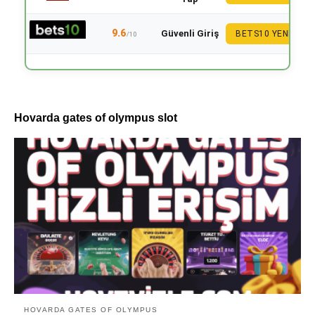
9.6
Güvenli Giriş
BETS10 YENI
/10
Hovarda gates of olympus slot
HOVARDA GATES OF OLYMPUS