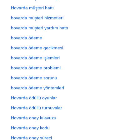
Hovarda müşteri hattı
hovarda müşteri hizmetleri
hovarda müşteri yardım hattı
hovarda ödeme
hovarda ödeme gecikmesi
hovarda ödeme işlemleri
hovarda ödeme problemi
hovarda ödeme sorunu
hovarda ödeme yöntemleri
Hovarda ödüllü oyunlar
Hovarda ödüllü turnuvalar
Hovarda onay kılavuzu
Hovarda onay kodu
Hovarda onay süreci