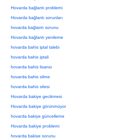
Hovarda bağlantı problemi
Hovarda bağlantı sorunları
hovarda bağlantı sorunu
Hovarda bağlantı yenileme
hovarda bahis iptal talebi
hovarda bahis iptali
hovarda bahis lisansı
hovarda bahis silme
hovarda bahis sitesi
Hovarda bakiye gecikmesi
Hovarda bakiye görünmüyor
hovarda bakiye güncelleme
Hovarda bakiye problemi
hovarda bakiye sorunu