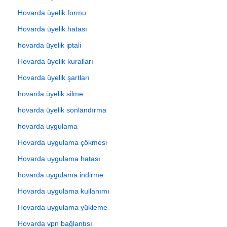
Hovarda üyelik formu
Hovarda üyelik hatası
hovarda üyelik iptali
Hovarda üyelik kuralları
Hovarda üyelik şartları
hovarda üyelik silme
hovarda üyelik sonlandırma
hovarda uygulama
Hovarda uygulama çökmesi
Hovarda uygulama hatası
hovarda uygulama indirme
Hovarda uygulama kullanımı
Hovarda uygulama yükleme
Hovarda vpn bağlantısı