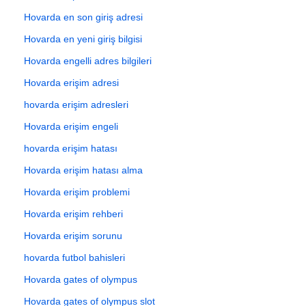
Hovarda en son giriş adresi
Hovarda en yeni giriş bilgisi
Hovarda engelli adres bilgileri
Hovarda erişim adresi
hovarda erişim adresleri
Hovarda erişim engeli
hovarda erişim hatası
Hovarda erişim hatası alma
Hovarda erişim problemi
Hovarda erişim rehberi
Hovarda erişim sorunu
hovarda futbol bahisleri
Hovarda gates of olympus
Hovarda gates of olympus slot