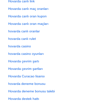
Hovarda canlı link
Hovarda canlı maç oranları
Hovarda canlı oran kupon
Hovarda canlı oran maçları
hovarda canlı oranlar
hovarda canlı rulet
hovarda casino
hovarda casino oyunları
Hovarda çevrim şartı
Hovarda çevrim şartları
Hovarda Curacao lisansı
hovarda deneme bonusu
Hovarda deneme bonusu talebi
Hovarda destek hattı