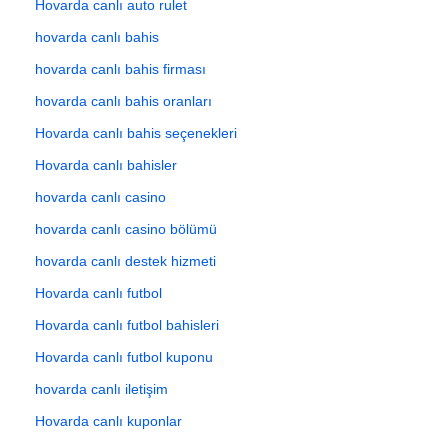
Hovarda canlı auto rulet
hovarda canlı bahis
hovarda canlı bahis firması
hovarda canlı bahis oranları
Hovarda canlı bahis seçenekleri
Hovarda canlı bahisler
hovarda canlı casino
hovarda canlı casino bölümü
hovarda canlı destek hizmeti
Hovarda canlı futbol
Hovarda canlı futbol bahisleri
Hovarda canlı futbol kuponu
hovarda canlı iletişim
Hovarda canlı kuponlar