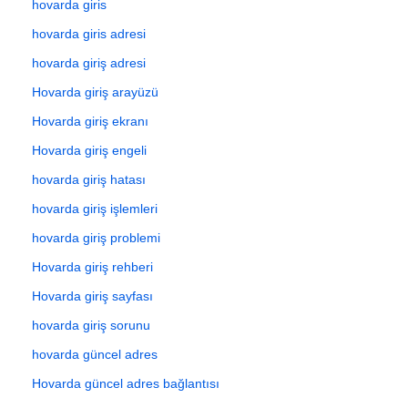
hovarda giris
hovarda giris adresi
hovarda giriş adresi
Hovarda giriş arayüzü
Hovarda giriş ekranı
Hovarda giriş engeli
hovarda giriş hatası
hovarda giriş işlemleri
hovarda giriş problemi
Hovarda giriş rehberi
Hovarda giriş sayfası
hovarda giriş sorunu
hovarda güncel adres
Hovarda güncel adres bağlantısı