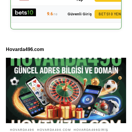
9.6
Güvenli Giriş
BETS10 YENI
/10
Hovarda496.com
HOVARDA496
HOVARDA496.COM
HOVARDA496GIRIŞ