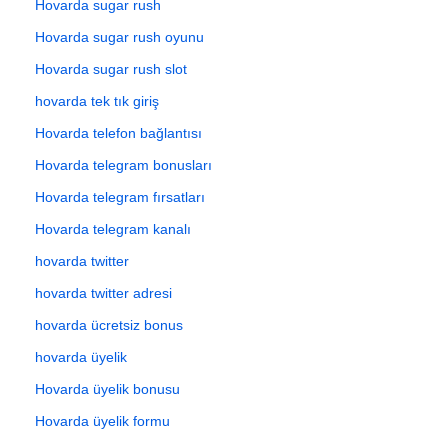
Hovarda sugar rush
Hovarda sugar rush oyunu
Hovarda sugar rush slot
hovarda tek tık giriş
Hovarda telefon bağlantısı
Hovarda telegram bonusları
Hovarda telegram fırsatları
Hovarda telegram kanalı
hovarda twitter
hovarda twitter adresi
hovarda ücretsiz bonus
hovarda üyelik
Hovarda üyelik bonusu
Hovarda üyelik formu