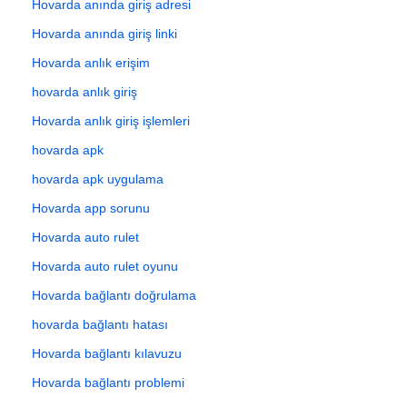
Hovarda anında giriş adresi
Hovarda anında giriş linki
Hovarda anlık erişim
hovarda anlık giriş
Hovarda anlık giriş işlemleri
hovarda apk
hovarda apk uygulama
Hovarda app sorunu
Hovarda auto rulet
Hovarda auto rulet oyunu
Hovarda bağlantı doğrulama
hovarda bağlantı hatası
Hovarda bağlantı kılavuzu
Hovarda bağlantı problemi