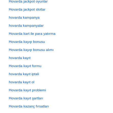
Hovarda jackpot oyunlar
Hovarda jackpot slotlar
hovarda kampanya
hovarda kampanyalar
Hovarda kart ile para yatırma
Hovarda kayıp bonusu
Hovarda kayıp bonusu alımı
hovarda kayıt
Hovarda kayıt formu
hovarda kayıt iptali
hovarda kayıt ol
Hovarda kayıt problemi
Hovarda kayıt şartları
Hovarda kazanç fırsatları