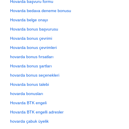
Hovarda başvuru formu
Hovarda bedava deneme bonusu
Hovarda belge onayı
Hovarda bonus başvurusu
Hovarda bonus çevrimi
Hovarda bonus çevrimleri
hovarda bonus fırsatları
Hovarda bonus şartları
hovarda bonus seçenekleri
Hovarda bonus talebi
hovarda bonusları
Hovarda BTK engeli
Hovarda BTK engelli adresler
hovarda çabuk üyelik