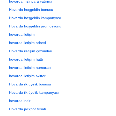
hovarda hızlı para yatırma
Hovarda hoşgeldin bonusu
Hovarda hoşgeldin kampanyası
Hovarda hoşgeldin promosyonu
hovarda iletişim
hovarda iletişim adresi
Hovarda iletişim çözümleri
hovarda iletişim hattı
hovarda iletişim numarası
hovarda iletişim twitter
Hovarda ilk üyelik bonusu
Hovarda ilk üyelik kampanyası
hovarda indir
Hovarda jackpot fırsatı