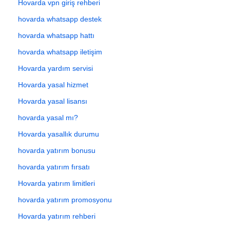
Hovarda vpn giriş rehberi
hovarda whatsapp destek
hovarda whatsapp hattı
hovarda whatsapp iletişim
Hovarda yardım servisi
Hovarda yasal hizmet
Hovarda yasal lisansı
hovarda yasal mı?
Hovarda yasallık durumu
hovarda yatırım bonusu
hovarda yatırım fırsatı
Hovarda yatırım limitleri
hovarda yatırım promosyonu
Hovarda yatırım rehberi