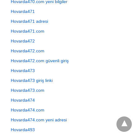
Hovarda470.com yeni bilgiler
Hovarda471
Hovarda471 adresi
Hovarda471.com
Hovarda472
Hovarda472.com
Hovarda472.com güvenli giriş
Hovarda473
Hovarda473 giriş linki
Hovarda473.com
Hovarda474
Hovarda474.com
Hovarda474.com yeni adresi
Hovarda493