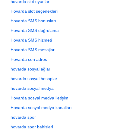
hovarda slot oyunları
Hovarda slot seçenekleri
Hovarda SMS bonusları
Hovarda SMS doğrulama
Hovarda SMS hizmeti
Hovarda SMS mesajlar
Hovarda son adres
hovarda sosyal ağlar
hovarda sosyal hesaplar
hovarda sosyal medya
Hovarda sosyal medya iletişim
Hovarda sosyal medya kanalları
hovarda spor
hovarda spor bahisleri