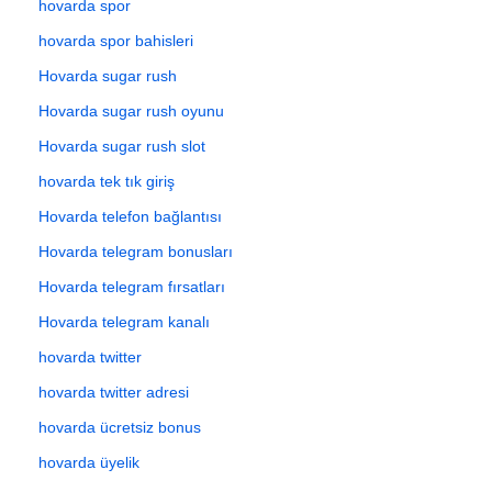
hovarda spor
hovarda spor bahisleri
Hovarda sugar rush
Hovarda sugar rush oyunu
Hovarda sugar rush slot
hovarda tek tık giriş
Hovarda telefon bağlantısı
Hovarda telegram bonusları
Hovarda telegram fırsatları
Hovarda telegram kanalı
hovarda twitter
hovarda twitter adresi
hovarda ücretsiz bonus
hovarda üyelik