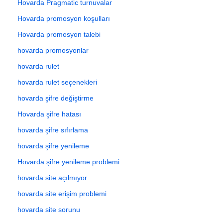
Hovarda Pragmatic turnuvalar
Hovarda promosyon koşulları
Hovarda promosyon talebi
hovarda promosyonlar
hovarda rulet
hovarda rulet seçenekleri
hovarda şifre değiştirme
Hovarda şifre hatası
hovarda şifre sıfırlama
hovarda şifre yenileme
Hovarda şifre yenileme problemi
hovarda site açılmıyor
hovarda site erişim problemi
hovarda site sorunu