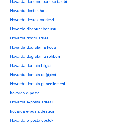
Hovarda deneme bonusu talebi
Hovarda destek hattı
Hovarda destek merkezi
Hovarda discount bonusu
Hovarda doğru adres
Hovarda doğrulama kodu
Hovarda doğrulama rehberi
Hovarda domain bilgisi
Hovarda domain değişimi
Hovarda domain güncellemesi
hovarda e-posta
Hovarda e-posta adresi
hovarda e-posta desteği
Hovarda e-posta destek