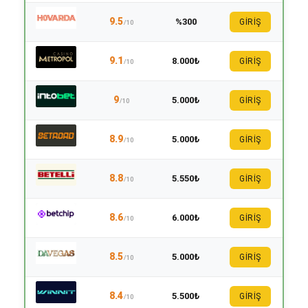
9.5
%300
GİRİŞ
/10
9.1
8.000₺
GİRİŞ
/10
9
5.000₺
GİRİŞ
/10
8.9
5.000₺
GİRİŞ
/10
8.8
5.550₺
GİRİŞ
/10
8.6
6.000₺
GİRİŞ
/10
8.5
5.000₺
GİRİŞ
/10
8.4
5.500₺
GİRİŞ
/10