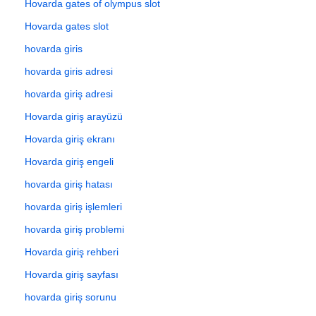
Hovarda gates of olympus slot
Hovarda gates slot
hovarda giris
hovarda giris adresi
hovarda giriş adresi
Hovarda giriş arayüzü
Hovarda giriş ekranı
Hovarda giriş engeli
hovarda giriş hatası
hovarda giriş işlemleri
hovarda giriş problemi
Hovarda giriş rehberi
Hovarda giriş sayfası
hovarda giriş sorunu