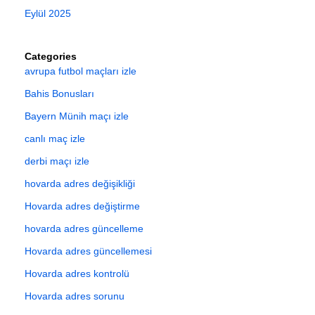
Eylül 2025
Categories
avrupa futbol maçları izle
Bahis Bonusları
Bayern Münih maçı izle
canlı maç izle
derbi maçı izle
hovarda adres değişikliği
Hovarda adres değiştirme
hovarda adres güncelleme
Hovarda adres güncellemesi
Hovarda adres kontrolü
Hovarda adres sorunu