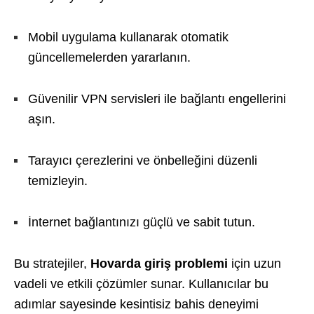
Mobil uygulama kullanarak otomatik
güncellemelerden yararlanın.
Güvenilir VPN servisleri ile bağlantı engellerini
aşın.
Tarayıcı çerezlerini ve önbelleğini düzenli
temizleyin.
İnternet bağlantınızı güçlü ve sabit tutun.
Bu stratejiler,
Hovarda giriş problemi
için uzun
vadeli ve etkili çözümler sunar. Kullanıcılar bu
adımlar sayesinde kesintisiz bahis deneyimi