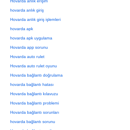
Hovarda anlık erişim
hovarda anlık giriş
Hovarda anlık giriş işlemleri
hovarda apk
hovarda apk uygulama
Hovarda app sorunu
Hovarda auto rulet
Hovarda auto rulet oyunu
Hovarda bağlantı doğrulama
hovarda bağlantı hatası
Hovarda bağlantı kılavuzu
Hovarda bağlantı problemi
Hovarda bağlantı sorunları
hovarda bağlantı sorunu