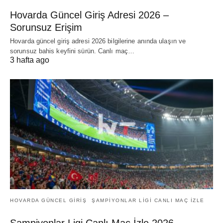
Hovarda Güncel Giriş Adresi 2026 –
Sorunsuz Erişim
Hovarda güncel giriş adresi 2026 bilgilerine anında ulaşın ve
sorunsuz bahis keyfini sürün. Canlı maç…
3 hafta ago
HOVARDA GÜNCEL GIRIŞ
ŞAMPIYONLAR LIGI CANLI MAÇ IZLE