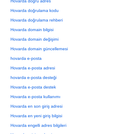
Hovarda doğru adres
Hovarda doğrulama kodu
Hovarda doğrulama rehberi
Hovarda domain bilgisi
Hovarda domain değişimi
Hovarda domain güncellemesi
hovarda e-posta
Hovarda e-posta adresi
hovarda e-posta desteği
Hovarda e-posta destek
Hovarda e-posta kullanımı
Hovarda en son giriş adresi
Hovarda en yeni giriş bilgisi
Hovarda engelli adres bilgileri