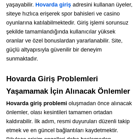
yaşayabilir.
Hovarda giriş
adresini kullanan üyeler,
siteye hızlıca erişerek spor bahisleri ve casino
oyunlarına katılabilmektedir. Giriş işlemi sorunsuz
şekilde tamamlandığında kullanıcılar yüksek
oranlar ve özel bonuslardan yararlanabilir. Site,
güçlü altyapısıyla güvenilir bir deneyim
sunmaktadır.
Hovarda Giriş Problemleri
Yaşamamak İçin Alınacak Önlemler
Hovarda giriş problemi
oluşmadan önce alınacak
önlemler, olası kesintileri tamamen ortadan
kaldırabilir. İlk adım, resmi duyuruları düzenli takip
etmek ve en güncel bağlantıları kaydetmektir.