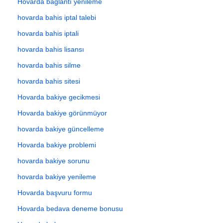
Hovarda bağlantı yenileme
hovarda bahis iptal talebi
hovarda bahis iptali
hovarda bahis lisansı
hovarda bahis silme
hovarda bahis sitesi
Hovarda bakiye gecikmesi
Hovarda bakiye görünmüyor
hovarda bakiye güncelleme
Hovarda bakiye problemi
hovarda bakiye sorunu
hovarda bakiye yenileme
Hovarda başvuru formu
Hovarda bedava deneme bonusu