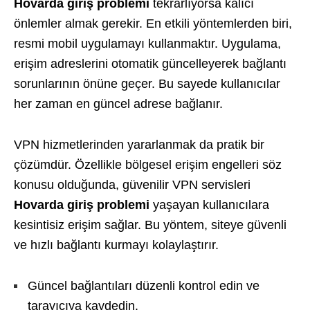
Hovarda giriş problemi
tekrarlıyorsa kalıcı
önlemler almak gerekir. En etkili yöntemlerden biri,
resmi mobil uygulamayı kullanmaktır. Uygulama,
erişim adreslerini otomatik güncelleyerek bağlantı
sorunlarının önüne geçer. Bu sayede kullanıcılar
her zaman en güncel adrese bağlanır.
VPN hizmetlerinden yararlanmak da pratik bir
çözümdür. Özellikle bölgesel erişim engelleri söz
konusu olduğunda, güvenilir VPN servisleri
Hovarda giriş problemi
yaşayan kullanıcılara
kesintisiz erişim sağlar. Bu yöntem, siteye güvenli
ve hızlı bağlantı kurmayı kolaylaştırır.
Güncel bağlantıları düzenli kontrol edin ve
tarayıcıya kaydedin.