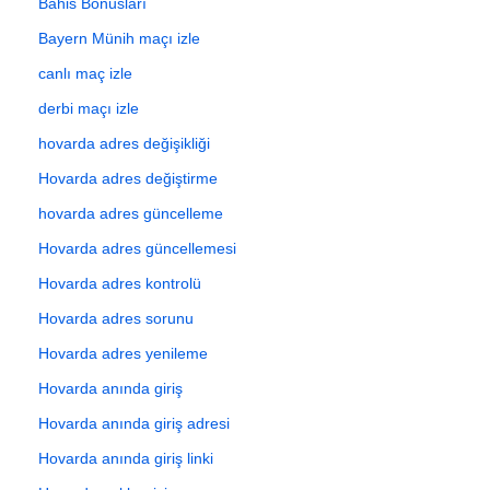
Bahis Bonusları
Bayern Münih maçı izle
canlı maç izle
derbi maçı izle
hovarda adres değişikliği
Hovarda adres değiştirme
hovarda adres güncelleme
Hovarda adres güncellemesi
Hovarda adres kontrolü
Hovarda adres sorunu
Hovarda adres yenileme
Hovarda anında giriş
Hovarda anında giriş adresi
Hovarda anında giriş linki