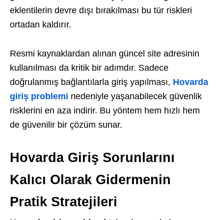
eklentilerin devre dışı bırakılması bu tür riskleri
ortadan kaldırır.
Resmi kaynaklardan alınan güncel site adresinin
kullanılması da kritik bir adımdır. Sadece
doğrulanmış bağlantılarla giriş yapılması,
Hovarda
giriş problemi
nedeniyle yaşanabilecek güvenlik
risklerini en aza indirir. Bu yöntem hem hızlı hem
de güvenilir bir çözüm sunar.
Hovarda Giriş Sorunlarını
Kalıcı Olarak Gidermenin
Pratik Stratejileri