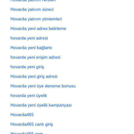
Hovarda yatırım süreci
Hovarda yatırım yöntemleri
Hovarda yeni adres belirleme
hovarda yeni adresi
Hovarda yeni bağlantı
hovarda yeni erişim adresi
hovarda yeni giriş
Hovarda yeni giriş adresi
Hovarda yeni üye deneme bonusu
hovarda yeni üyelik
Hovarda yeni üyelik kampanyası
Hovarda465
Hovarda465 canlı giriş
Hovarda465.com