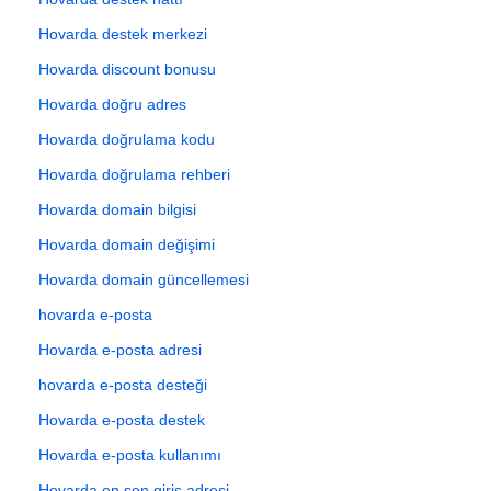
Hovarda destek merkezi
Hovarda discount bonusu
Hovarda doğru adres
Hovarda doğrulama kodu
Hovarda doğrulama rehberi
Hovarda domain bilgisi
Hovarda domain değişimi
Hovarda domain güncellemesi
hovarda e-posta
Hovarda e-posta adresi
hovarda e-posta desteği
Hovarda e-posta destek
Hovarda e-posta kullanımı
Hovarda en son giriş adresi