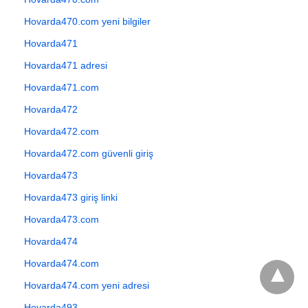
Hovarda470.com yeni bilgiler
Hovarda471
Hovarda471 adresi
Hovarda471.com
Hovarda472
Hovarda472.com
Hovarda472.com güvenli giriş
Hovarda473
Hovarda473 giriş linki
Hovarda473.com
Hovarda474
Hovarda474.com
Hovarda474.com yeni adresi
Hovarda493