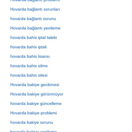
Hovarda bağlantı sorunları
hovarda bağlantı sorunu
Hovarda bağlantı yenileme
hovarda bahis iptal talebi
hovarda bahis iptali
hovarda bahis lisansı
hovarda bahis silme
hovarda bahis sitesi
Hovarda bakiye gecikmesi
Hovarda bakiye görünmüyor
hovarda bakiye güncelleme
Hovarda bakiye problemi
hovarda bakiye sorunu
hovarda bakiye yenileme