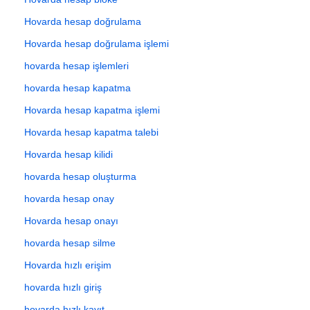
Hovarda hesap doğrulama
Hovarda hesap doğrulama işlemi
hovarda hesap işlemleri
hovarda hesap kapatma
Hovarda hesap kapatma işlemi
Hovarda hesap kapatma talebi
Hovarda hesap kilidi
hovarda hesap oluşturma
hovarda hesap onay
Hovarda hesap onayı
hovarda hesap silme
Hovarda hızlı erişim
hovarda hızlı giriş
hovarda hızlı kayıt