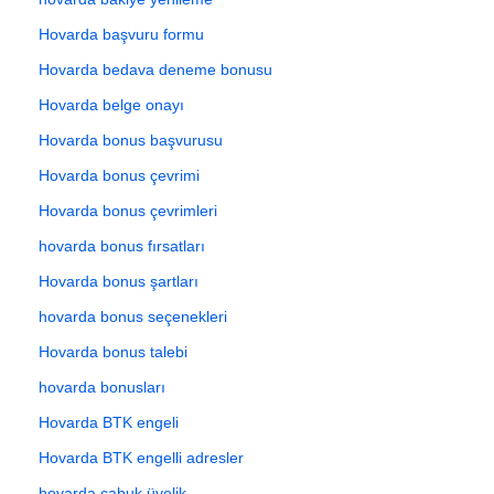
Hovarda başvuru formu
Hovarda bedava deneme bonusu
Hovarda belge onayı
Hovarda bonus başvurusu
Hovarda bonus çevrimi
Hovarda bonus çevrimleri
hovarda bonus fırsatları
Hovarda bonus şartları
hovarda bonus seçenekleri
Hovarda bonus talebi
hovarda bonusları
Hovarda BTK engeli
Hovarda BTK engelli adresler
hovarda çabuk üyelik