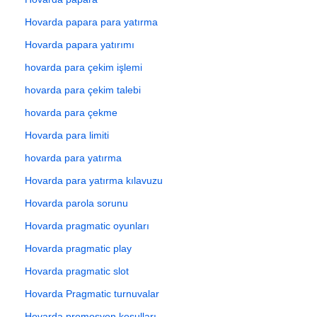
Hovarda papara para yatırma
Hovarda papara yatırımı
hovarda para çekim işlemi
hovarda para çekim talebi
hovarda para çekme
Hovarda para limiti
hovarda para yatırma
Hovarda para yatırma kılavuzu
Hovarda parola sorunu
Hovarda pragmatic oyunları
Hovarda pragmatic play
Hovarda pragmatic slot
Hovarda Pragmatic turnuvalar
Hovarda promosyon koşulları