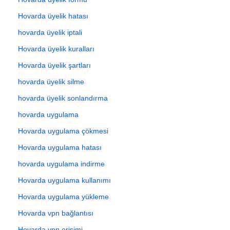
Hovarda üyelik hatası
hovarda üyelik iptali
Hovarda üyelik kuralları
Hovarda üyelik şartları
hovarda üyelik silme
hovarda üyelik sonlandırma
hovarda uygulama
Hovarda uygulama çökmesi
Hovarda uygulama hatası
hovarda uygulama indirme
Hovarda uygulama kullanımı
Hovarda uygulama yükleme
Hovarda vpn bağlantısı
Hovarda vpn erişimi