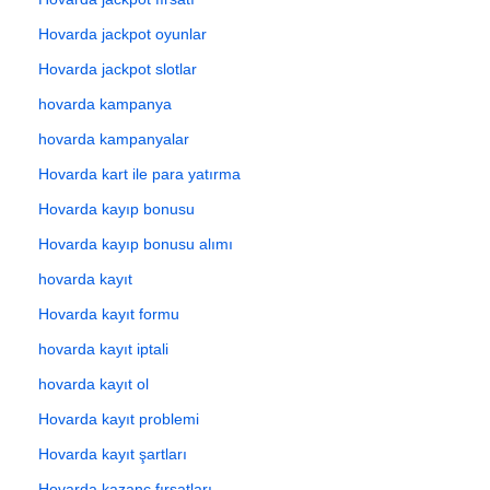
Hovarda jackpot oyunlar
Hovarda jackpot slotlar
hovarda kampanya
hovarda kampanyalar
Hovarda kart ile para yatırma
Hovarda kayıp bonusu
Hovarda kayıp bonusu alımı
hovarda kayıt
Hovarda kayıt formu
hovarda kayıt iptali
hovarda kayıt ol
Hovarda kayıt problemi
Hovarda kayıt şartları
Hovarda kazanç fırsatları