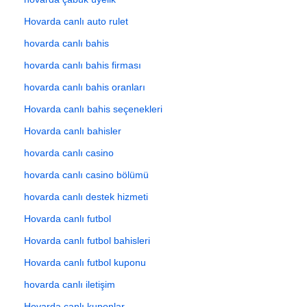
Hovarda canlı auto rulet
hovarda canlı bahis
hovarda canlı bahis firması
hovarda canlı bahis oranları
Hovarda canlı bahis seçenekleri
Hovarda canlı bahisler
hovarda canlı casino
hovarda canlı casino bölümü
hovarda canlı destek hizmeti
Hovarda canlı futbol
Hovarda canlı futbol bahisleri
Hovarda canlı futbol kuponu
hovarda canlı iletişim
Hovarda canlı kuponlar