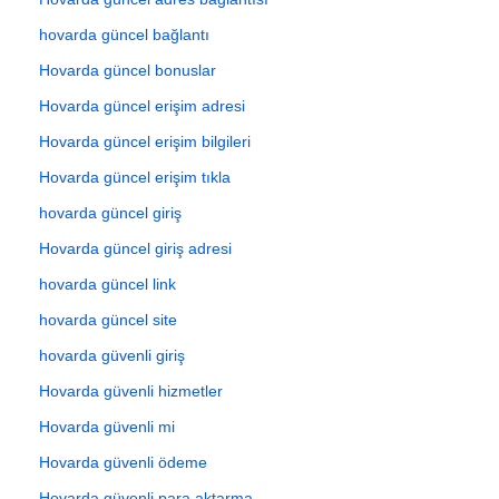
hovarda güncel bağlantı
Hovarda güncel bonuslar
Hovarda güncel erişim adresi
Hovarda güncel erişim bilgileri
Hovarda güncel erişim tıkla
hovarda güncel giriş
Hovarda güncel giriş adresi
hovarda güncel link
hovarda güncel site
hovarda güvenli giriş
Hovarda güvenli hizmetler
Hovarda güvenli mi
Hovarda güvenli ödeme
Hovarda güvenli para aktarma