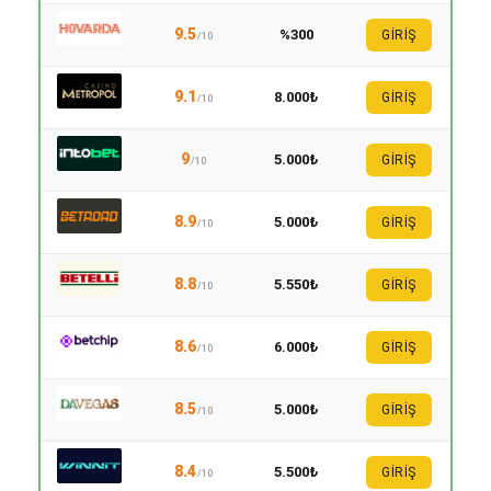
9.5
%300
GİRİŞ
/10
9.1
8.000₺
GİRİŞ
/10
9
5.000₺
GİRİŞ
/10
8.9
5.000₺
GİRİŞ
/10
8.8
5.550₺
GİRİŞ
/10
8.6
6.000₺
GİRİŞ
/10
8.5
5.000₺
GİRİŞ
/10
8.4
5.500₺
GİRİŞ
/10