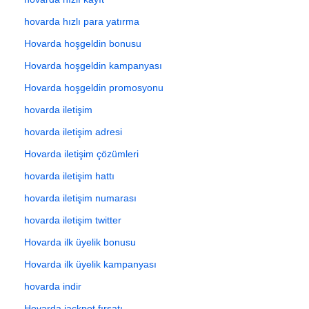
hovarda hızlı para yatırma
Hovarda hoşgeldin bonusu
Hovarda hoşgeldin kampanyası
Hovarda hoşgeldin promosyonu
hovarda iletişim
hovarda iletişim adresi
Hovarda iletişim çözümleri
hovarda iletişim hattı
hovarda iletişim numarası
hovarda iletişim twitter
Hovarda ilk üyelik bonusu
Hovarda ilk üyelik kampanyası
hovarda indir
Hovarda jackpot fırsatı