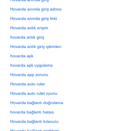
Hovarda anında giriş adresi
Hovarda anında giriş linki
Hovarda anlık erişim
hovarda anlık giriş
Hovarda anlık giriş işlemleri
hovarda apk
hovarda apk uygulama
Hovarda app sorunu
Hovarda auto rulet
Hovarda auto rulet oyunu
Hovarda bağlantı doğrulama
hovarda bağlantı hatası
Hovarda bağlantı kılavuzu
Hovarda bağlantı problemi