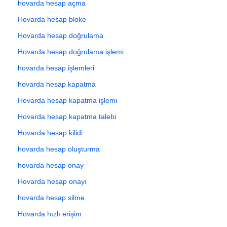
hovarda hesap açma
Hovarda hesap bloke
Hovarda hesap doğrulama
Hovarda hesap doğrulama işlemi
hovarda hesap işlemleri
hovarda hesap kapatma
Hovarda hesap kapatma işlemi
Hovarda hesap kapatma talebi
Hovarda hesap kilidi
hovarda hesap oluşturma
hovarda hesap onay
Hovarda hesap onayı
hovarda hesap silme
Hovarda hızlı erişim