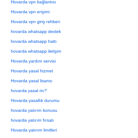
Hovarda vpn bağlantısı
Hovarda vpn erişimi
Hovarda vpn giriş rehberi
hovarda whatsapp destek
hovarda whatsapp hattı
hovarda whatsapp iletişim
Hovarda yardım servisi
Hovarda yasal hizmet
Hovarda yasal lisansı
hovarda yasal mı?
Hovarda yasallık durumu
hovarda yatırım bonusu
hovarda yatırım fırsatı
Hovarda yatırım limitleri