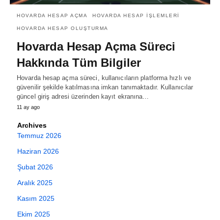
HOVARDA HESAP AÇMA
HOVARDA HESAP IŞLEMLERI
HOVARDA HESAP OLUŞTURMA
Hovarda Hesap Açma Süreci
Hakkında Tüm Bilgiler
Hovarda hesap açma süreci, kullanıcıların platforma hızlı ve
güvenilir şekilde katılmasına imkan tanımaktadır. Kullanıcılar
güncel giriş adresi üzerinden kayıt ekranına…
11 ay ago
Archives
Temmuz 2026
Haziran 2026
Şubat 2026
Aralık 2025
Kasım 2025
Ekim 2025