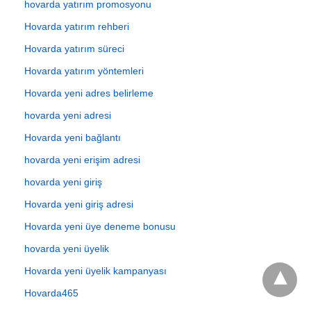
hovarda yatırım promosyonu
Hovarda yatırım rehberi
Hovarda yatırım süreci
Hovarda yatırım yöntemleri
Hovarda yeni adres belirleme
hovarda yeni adresi
Hovarda yeni bağlantı
hovarda yeni erişim adresi
hovarda yeni giriş
Hovarda yeni giriş adresi
Hovarda yeni üye deneme bonusu
hovarda yeni üyelik
Hovarda yeni üyelik kampanyası
Hovarda465