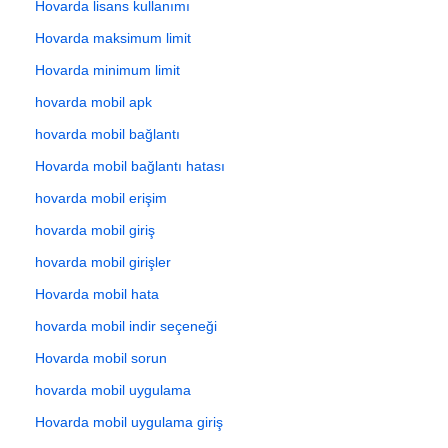
Hovarda lisans kullanımı
Hovarda maksimum limit
Hovarda minimum limit
hovarda mobil apk
hovarda mobil bağlantı
Hovarda mobil bağlantı hatası
hovarda mobil erişim
hovarda mobil giriş
hovarda mobil girişler
Hovarda mobil hata
hovarda mobil indir seçeneği
Hovarda mobil sorun
hovarda mobil uygulama
Hovarda mobil uygulama giriş