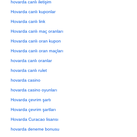
hovarda canlı iletişim
Hovarda canlı kuponlar
Hovarda canlı link
Hovarda canlı maç oranları
Hovarda canlı oran kupon
Hovarda canlı oran maçları
hovarda canlı oranlar
hovarda canlı rulet
hovarda casino
hovarda casino oyunları
Hovarda çevrim şartı
Hovarda çevrim şartları
Hovarda Curacao lisansı
hovarda deneme bonusu