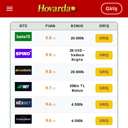
Giriş
SITE
PUAN
BONUS
GIRIŞ
9.9
20.000₺
GİRİŞ
/10
2K USD -
9.9
Sadece
GİRİŞ
/10
Kripto
9.8
20.000₺
GİRİŞ
/10
20Bin TL
9.7
GİRİŞ
/10
Bonus
9.4
4.500₺
GİRİŞ
/10
9.4
6.500₺
GİRİŞ
/10