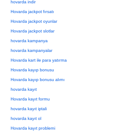
hovarda indir
Hovarda jackpot fırsatı
Hovarda jackpot oyunlar
Hovarda jackpot slotlar
hovarda kampanya
hovarda kampanyalar
Hovarda kart ile para yatırma
Hovarda kayıp bonusu
Hovarda kayıp bonusu alımı
hovarda kayıt
Hovarda kayıt formu
hovarda kayıt iptali
hovarda kayıt ol
Hovarda kayıt problemi