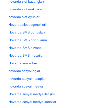
hovarda slot kazançları
hovarda slot makinesi
hovarda slot oyunları
Hovarda slot seçenekleri
Hovarda SMS bonusları
Hovarda SMS doğrulama
Hovarda SMS hizmeti
Hovarda SMS mesajlar
Hovarda son adres
hovarda sosyal ağlar
hovarda sosyal hesaplar
hovarda sosyal medya
Hovarda sosyal medya iletişim
Hovarda sosyal medya kanalları