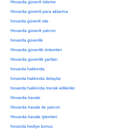
Hovarda güvenli ödeme
Hovarda güvenli para aktarma
hovarda güvenli site
Hovarda güvenli yatırım
hovarda güvenlik
Hovarda güvenlik önlemleri
Hovarda güvenlik şartları
hovarda hakkında
hovarda hakkında detaylar
hovarda hakkında merak edilenler
Hovarda havale
Hovarda havale ile yatırım
Hovarda havale işlemleri
hovarda hediye bonus