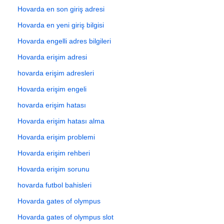
Hovarda en son giriş adresi
Hovarda en yeni giriş bilgisi
Hovarda engelli adres bilgileri
Hovarda erişim adresi
hovarda erişim adresleri
Hovarda erişim engeli
hovarda erişim hatası
Hovarda erişim hatası alma
Hovarda erişim problemi
Hovarda erişim rehberi
Hovarda erişim sorunu
hovarda futbol bahisleri
Hovarda gates of olympus
Hovarda gates of olympus slot