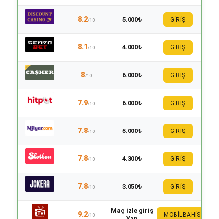
8.2
5.000₺
GİRİŞ
/10
8.1
4.000₺
GİRİŞ
/10
8
6.000₺
GİRİŞ
/10
7.9
6.000₺
GİRİŞ
/10
7.8
5.000₺
GİRİŞ
/10
7.8
4.300₺
GİRİŞ
/10
7.8
3.050₺
GİRİŞ
/10
Maç izle giriş
9.2
MOBILBAHIS
/10
Yap