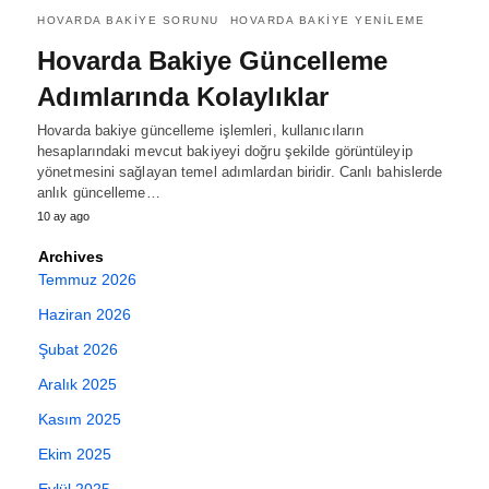
HOVARDA BAKIYE SORUNU
HOVARDA BAKIYE YENILEME
Hovarda Bakiye Güncelleme
Adımlarında Kolaylıklar
Hovarda bakiye güncelleme işlemleri, kullanıcıların
hesaplarındaki mevcut bakiyeyi doğru şekilde görüntüleyip
yönetmesini sağlayan temel adımlardan biridir. Canlı bahislerde
anlık güncelleme…
10 ay ago
Archives
Temmuz 2026
Haziran 2026
Şubat 2026
Aralık 2025
Kasım 2025
Ekim 2025
Eylül 2025