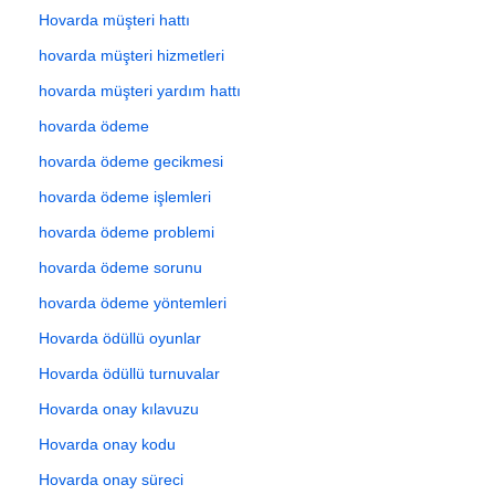
Hovarda müşteri hattı
hovarda müşteri hizmetleri
hovarda müşteri yardım hattı
hovarda ödeme
hovarda ödeme gecikmesi
hovarda ödeme işlemleri
hovarda ödeme problemi
hovarda ödeme sorunu
hovarda ödeme yöntemleri
Hovarda ödüllü oyunlar
Hovarda ödüllü turnuvalar
Hovarda onay kılavuzu
Hovarda onay kodu
Hovarda onay süreci