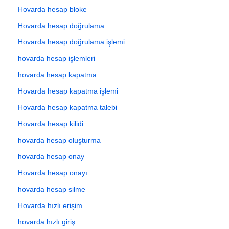
Hovarda hesap bloke
Hovarda hesap doğrulama
Hovarda hesap doğrulama işlemi
hovarda hesap işlemleri
hovarda hesap kapatma
Hovarda hesap kapatma işlemi
Hovarda hesap kapatma talebi
Hovarda hesap kilidi
hovarda hesap oluşturma
hovarda hesap onay
Hovarda hesap onayı
hovarda hesap silme
Hovarda hızlı erişim
hovarda hızlı giriş