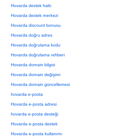
Hovarda destek hattı
Hovarda destek merkezi
Hovarda discount bonusu
Hovarda doğru adres
Hovarda doğrulama kodu
Hovarda doğrulama rehberi
Hovarda domain bilgisi
Hovarda domain değişimi
Hovarda domain güncellemesi
hovarda e-posta
Hovarda e-posta adresi
hovarda e-posta desteği
Hovarda e-posta destek
Hovarda e-posta kullanımı