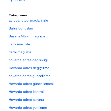
Categories
avrupa futbol maçları izle
Bahis Bonusları
Bayern Münih maçı izle
canlı maç izle
derbi maçı izle
hovarda adres değişikliği
Hovarda adres değiştirme
hovarda adres güncelleme
Hovarda adres güncellemesi
Hovarda adres kontrolü
Hovarda adres sorunu
Hovarda adres yenileme