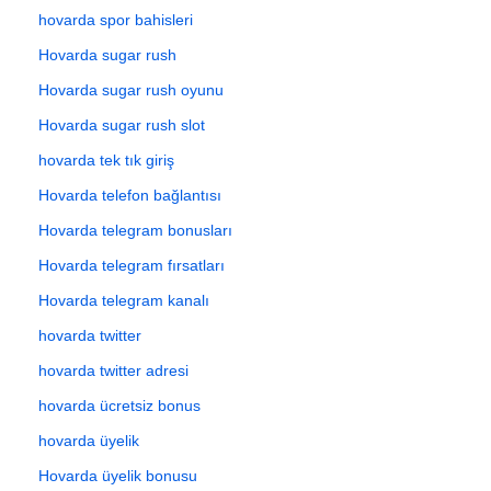
hovarda spor bahisleri
Hovarda sugar rush
Hovarda sugar rush oyunu
Hovarda sugar rush slot
hovarda tek tık giriş
Hovarda telefon bağlantısı
Hovarda telegram bonusları
Hovarda telegram fırsatları
Hovarda telegram kanalı
hovarda twitter
hovarda twitter adresi
hovarda ücretsiz bonus
hovarda üyelik
Hovarda üyelik bonusu