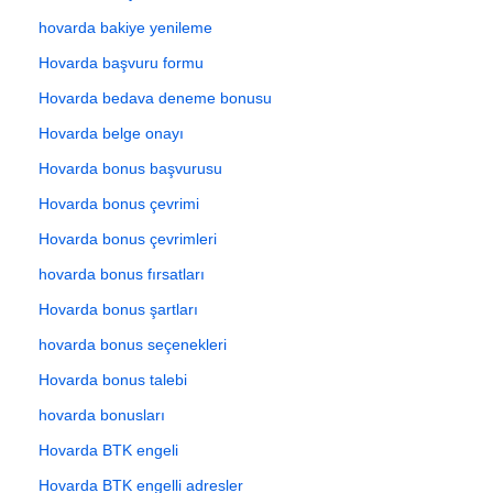
hovarda bakiye yenileme
Hovarda başvuru formu
Hovarda bedava deneme bonusu
Hovarda belge onayı
Hovarda bonus başvurusu
Hovarda bonus çevrimi
Hovarda bonus çevrimleri
hovarda bonus fırsatları
Hovarda bonus şartları
hovarda bonus seçenekleri
Hovarda bonus talebi
hovarda bonusları
Hovarda BTK engeli
Hovarda BTK engelli adresler