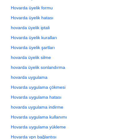
Hovarda üyelik formu
Hovarda üyelik hatası
hovarda üyelik iptali
Hovarda üyelik kuralları
Hovarda üyelik şartları
hovarda üyelik silme
hovarda üyelik sonlandırma
hovarda uygulama
Hovarda uygulama çökmesi
Hovarda uygulama hatası
hovarda uygulama indirme
Hovarda uygulama kullanımı
Hovarda uygulama yükleme
Hovarda vpn bağlantısı