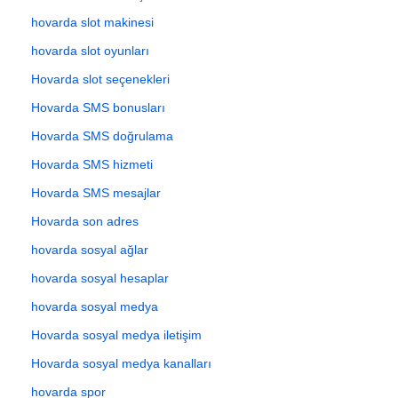
hovarda slot makinesi
hovarda slot oyunları
Hovarda slot seçenekleri
Hovarda SMS bonusları
Hovarda SMS doğrulama
Hovarda SMS hizmeti
Hovarda SMS mesajlar
Hovarda son adres
hovarda sosyal ağlar
hovarda sosyal hesaplar
hovarda sosyal medya
Hovarda sosyal medya iletişim
Hovarda sosyal medya kanalları
hovarda spor