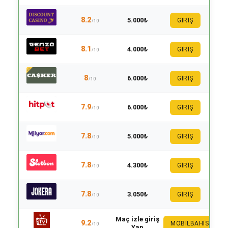
8.2
5.000₺
GİRİŞ
/10
8.1
4.000₺
GİRİŞ
/10
8
6.000₺
GİRİŞ
/10
7.9
6.000₺
GİRİŞ
/10
7.8
5.000₺
GİRİŞ
/10
7.8
4.300₺
GİRİŞ
/10
7.8
3.050₺
GİRİŞ
/10
Maç izle giriş
9.2
MOBILBAHIS
/10
Yap