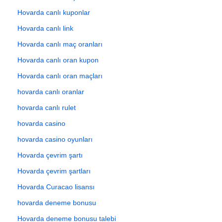
Hovarda canlı kuponlar
Hovarda canlı link
Hovarda canlı maç oranları
Hovarda canlı oran kupon
Hovarda canlı oran maçları
hovarda canlı oranlar
hovarda canlı rulet
hovarda casino
hovarda casino oyunları
Hovarda çevrim şartı
Hovarda çevrim şartları
Hovarda Curacao lisansı
hovarda deneme bonusu
Hovarda deneme bonusu talebi