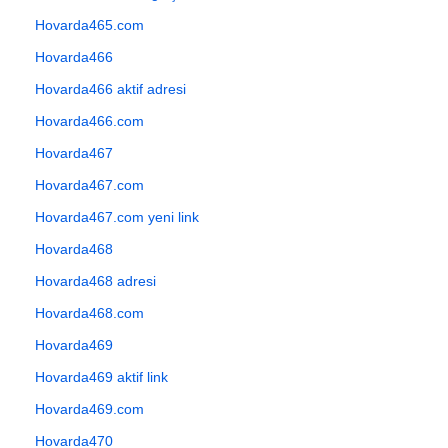
Hovarda465.com
Hovarda466
Hovarda466 aktif adresi
Hovarda466.com
Hovarda467
Hovarda467.com
Hovarda467.com yeni link
Hovarda468
Hovarda468 adresi
Hovarda468.com
Hovarda469
Hovarda469 aktif link
Hovarda469.com
Hovarda470