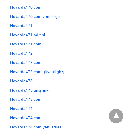
Hovarda470.com
Hovarda470.com yeni bilgiler
Hovarda471
Hovarda471 adresi
Hovarda471.com
Hovarda472
Hovarda472.com
Hovarda472.com güvenli giriş
Hovarda473
Hovarda473 giriş linki
Hovarda473.com
Hovarda474
Hovarda474.com
Hovarda474.com yeni adresi