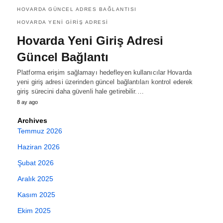
HOVARDA GÜNCEL ADRES BAĞLANTISI
HOVARDA YENI GIRIŞ ADRESI
Hovarda Yeni Giriş Adresi
Güncel Bağlantı
Platforma erişim sağlamayı hedefleyen kullanıcılar Hovarda
yeni giriş adresi üzerinden güncel bağlantıları kontrol ederek
giriş sürecini daha güvenli hale getirebilir.…
8 ay ago
Archives
Temmuz 2026
Haziran 2026
Şubat 2026
Aralık 2025
Kasım 2025
Ekim 2025