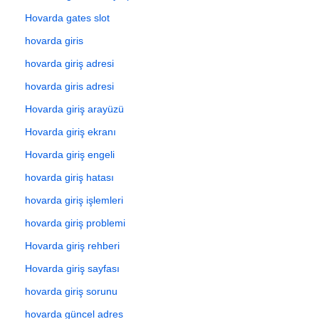
Hovarda gates slot
hovarda giris
hovarda giriş adresi
hovarda giris adresi
Hovarda giriş arayüzü
Hovarda giriş ekranı
Hovarda giriş engeli
hovarda giriş hatası
hovarda giriş işlemleri
hovarda giriş problemi
Hovarda giriş rehberi
Hovarda giriş sayfası
hovarda giriş sorunu
hovarda güncel adres