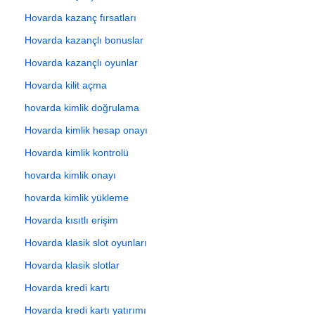
Hovarda kazanç fırsatları
Hovarda kazançlı bonuslar
Hovarda kazançlı oyunlar
Hovarda kilit açma
hovarda kimlik doğrulama
Hovarda kimlik hesap onayı
Hovarda kimlik kontrolü
hovarda kimlik onayı
hovarda kimlik yükleme
Hovarda kısıtlı erişim
Hovarda klasik slot oyunları
Hovarda klasik slotlar
Hovarda kredi kartı
Hovarda kredi kartı yatırımı