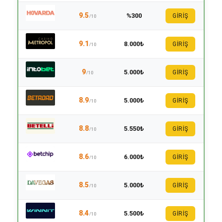
9.5
%300
GİRİŞ
/10
9.1
8.000₺
GİRİŞ
/10
9
5.000₺
GİRİŞ
/10
8.9
5.000₺
GİRİŞ
/10
8.8
5.550₺
GİRİŞ
/10
8.6
6.000₺
GİRİŞ
/10
8.5
5.000₺
GİRİŞ
/10
8.4
5.500₺
GİRİŞ
/10