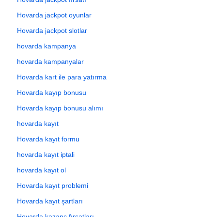
Hovarda jackpot oyunlar
Hovarda jackpot slotlar
hovarda kampanya
hovarda kampanyalar
Hovarda kart ile para yatırma
Hovarda kayıp bonusu
Hovarda kayıp bonusu alımı
hovarda kayıt
Hovarda kayıt formu
hovarda kayıt iptali
hovarda kayıt ol
Hovarda kayıt problemi
Hovarda kayıt şartları
Hovarda kazanç fırsatları