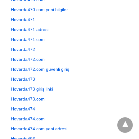
Hovarda470.com yeni bilgiler
Hovarda471
Hovarda471 adresi
Hovarda471.com
Hovarda472
Hovarda472.com
Hovarda472.com güvenli giriş
Hovarda473
Hovarda473 giriş linki
Hovarda473.com
Hovarda474
Hovarda474.com
Hovarda474.com yeni adresi
Hovarda493