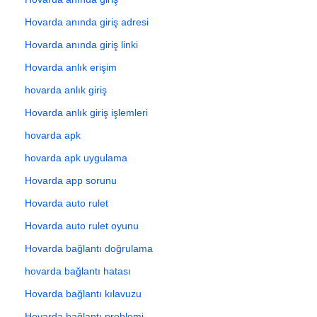
Hovarda anında giriş adresi
Hovarda anında giriş linki
Hovarda anlık erişim
hovarda anlık giriş
Hovarda anlık giriş işlemleri
hovarda apk
hovarda apk uygulama
Hovarda app sorunu
Hovarda auto rulet
Hovarda auto rulet oyunu
Hovarda bağlantı doğrulama
hovarda bağlantı hatası
Hovarda bağlantı kılavuzu
Hovarda bağlantı problemi