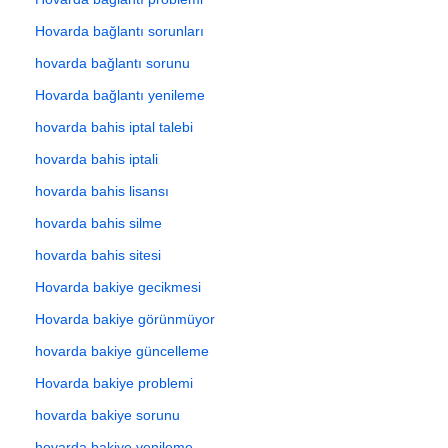
Hovarda bağlantı sorunları
hovarda bağlantı sorunu
Hovarda bağlantı yenileme
hovarda bahis iptal talebi
hovarda bahis iptali
hovarda bahis lisansı
hovarda bahis silme
hovarda bahis sitesi
Hovarda bakiye gecikmesi
Hovarda bakiye görünmüyor
hovarda bakiye güncelleme
Hovarda bakiye problemi
hovarda bakiye sorunu
hovarda bakiye yenileme