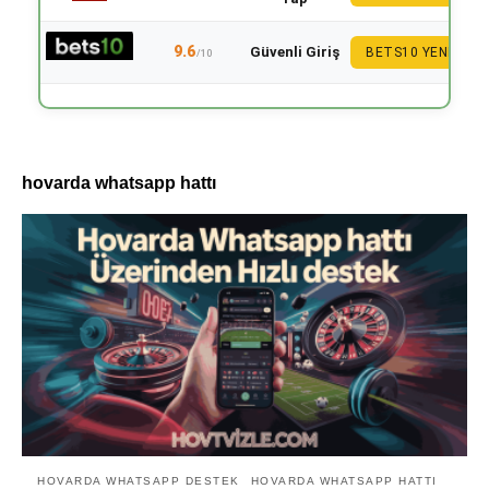
9.6
Güvenli Giriş
BETS10 YENI
/10
hovarda whatsapp hattı
HOVARDA WHATSAPP DESTEK
HOVARDA WHATSAPP HATTI