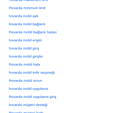
Hovarda minimum limit
hovarda mobil apk
hovarda mobil bağlantı
Hovarda mobil bağlantı hatası
hovarda mobil erişim
hovarda mobil giriş
hovarda mobil girişler
Hovarda mobil hata
hovarda mobil indir seçeneği
Hovarda mobil sorun
hovarda mobil uygulama
Hovarda mobil uygulama giriş
hovarda müşteri desteği
Hovarda müşteri hattı