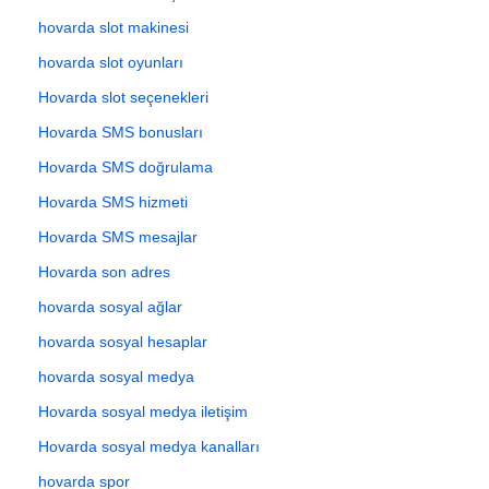
hovarda slot makinesi
hovarda slot oyunları
Hovarda slot seçenekleri
Hovarda SMS bonusları
Hovarda SMS doğrulama
Hovarda SMS hizmeti
Hovarda SMS mesajlar
Hovarda son adres
hovarda sosyal ağlar
hovarda sosyal hesaplar
hovarda sosyal medya
Hovarda sosyal medya iletişim
Hovarda sosyal medya kanalları
hovarda spor