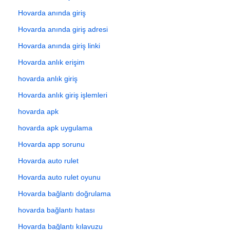
Hovarda anında giriş
Hovarda anında giriş adresi
Hovarda anında giriş linki
Hovarda anlık erişim
hovarda anlık giriş
Hovarda anlık giriş işlemleri
hovarda apk
hovarda apk uygulama
Hovarda app sorunu
Hovarda auto rulet
Hovarda auto rulet oyunu
Hovarda bağlantı doğrulama
hovarda bağlantı hatası
Hovarda bağlantı kılavuzu