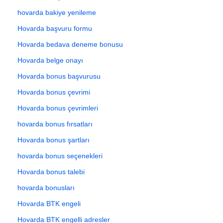
hovarda bakiye yenileme
Hovarda başvuru formu
Hovarda bedava deneme bonusu
Hovarda belge onayı
Hovarda bonus başvurusu
Hovarda bonus çevrimi
Hovarda bonus çevrimleri
hovarda bonus fırsatları
Hovarda bonus şartları
hovarda bonus seçenekleri
Hovarda bonus talebi
hovarda bonusları
Hovarda BTK engeli
Hovarda BTK engelli adresler