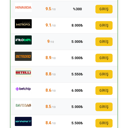
9.5
%300
GİRİŞ
/10
9.1
8.000₺
GİRİŞ
/10
9
5.000₺
GİRİŞ
/10
8.9
5.000₺
GİRİŞ
/10
8.8
5.550₺
GİRİŞ
/10
8.6
6.000₺
GİRİŞ
/10
8.5
5.000₺
GİRİŞ
/10
8.4
5.500₺
GİRİŞ
/10