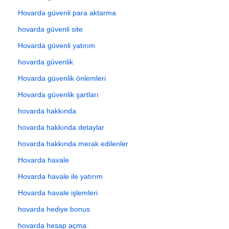
Hovarda güvenli para aktarma
hovarda güvenli site
Hovarda güvenli yatırım
hovarda güvenlik
Hovarda güvenlik önlemleri
Hovarda güvenlik şartları
hovarda hakkında
hovarda hakkında detaylar
hovarda hakkında merak edilenler
Hovarda havale
Hovarda havale ile yatırım
Hovarda havale işlemleri
hovarda hediye bonus
hovarda hesap açma