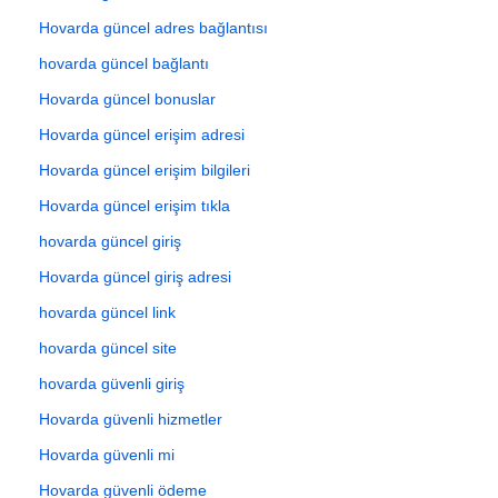
Hovarda güncel adres bağlantısı
hovarda güncel bağlantı
Hovarda güncel bonuslar
Hovarda güncel erişim adresi
Hovarda güncel erişim bilgileri
Hovarda güncel erişim tıkla
hovarda güncel giriş
Hovarda güncel giriş adresi
hovarda güncel link
hovarda güncel site
hovarda güvenli giriş
Hovarda güvenli hizmetler
Hovarda güvenli mi
Hovarda güvenli ödeme