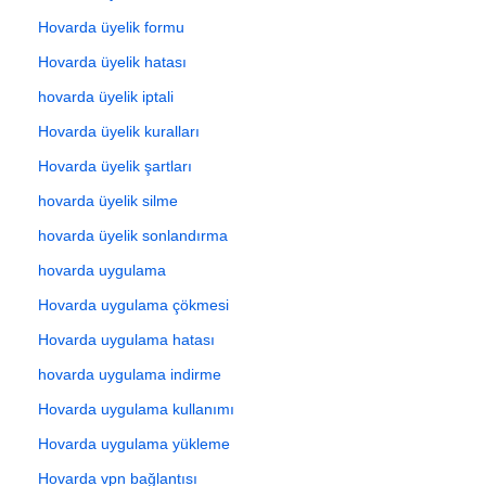
Hovarda üyelik formu
Hovarda üyelik hatası
hovarda üyelik iptali
Hovarda üyelik kuralları
Hovarda üyelik şartları
hovarda üyelik silme
hovarda üyelik sonlandırma
hovarda uygulama
Hovarda uygulama çökmesi
Hovarda uygulama hatası
hovarda uygulama indirme
Hovarda uygulama kullanımı
Hovarda uygulama yükleme
Hovarda vpn bağlantısı