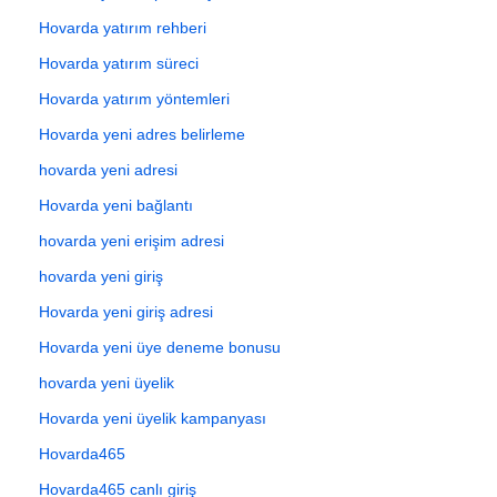
Hovarda yatırım rehberi
Hovarda yatırım süreci
Hovarda yatırım yöntemleri
Hovarda yeni adres belirleme
hovarda yeni adresi
Hovarda yeni bağlantı
hovarda yeni erişim adresi
hovarda yeni giriş
Hovarda yeni giriş adresi
Hovarda yeni üye deneme bonusu
hovarda yeni üyelik
Hovarda yeni üyelik kampanyası
Hovarda465
Hovarda465 canlı giriş