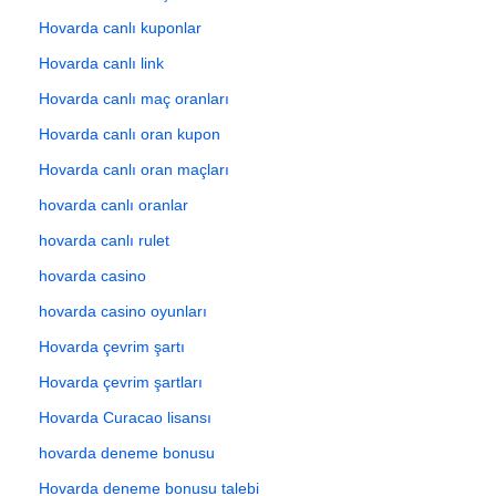
Hovarda canlı kuponlar
Hovarda canlı link
Hovarda canlı maç oranları
Hovarda canlı oran kupon
Hovarda canlı oran maçları
hovarda canlı oranlar
hovarda canlı rulet
hovarda casino
hovarda casino oyunları
Hovarda çevrim şartı
Hovarda çevrim şartları
Hovarda Curacao lisansı
hovarda deneme bonusu
Hovarda deneme bonusu talebi