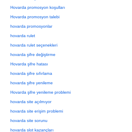
Hovarda promosyon koşulları
Hovarda promosyon talebi
hovarda promosyonlar
hovarda rulet
hovarda rulet seçenekleri
hovarda şifre değiştirme
Hovarda şifre hatası
hovarda şifre sıfırlama
hovarda şifre yenileme
Hovarda şifre yenileme problemi
hovarda site açılmıyor
hovarda site erişim problemi
hovarda site sorunu
hovarda slot kazançları