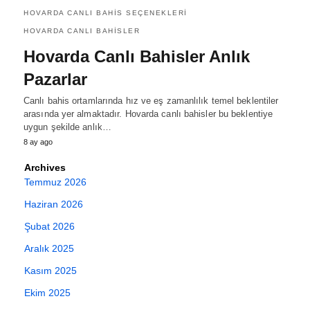
HOVARDA CANLI BAHIS SEÇENEKLERI
HOVARDA CANLI BAHISLER
Hovarda Canlı Bahisler Anlık
Pazarlar
Canlı bahis ortamlarında hız ve eş zamanlılık temel beklentiler
arasında yer almaktadır. Hovarda canlı bahisler bu beklentiye
uygun şekilde anlık…
8 ay ago
Archives
Temmuz 2026
Haziran 2026
Şubat 2026
Aralık 2025
Kasım 2025
Ekim 2025