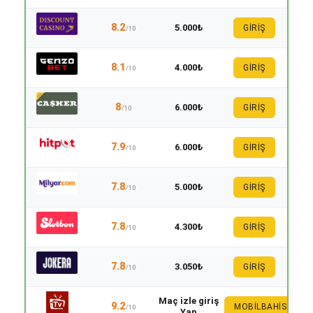
8.2
5.000₺
GİRİŞ
/10
8.1
4.000₺
GİRİŞ
/10
8
6.000₺
GİRİŞ
/10
7.9
6.000₺
GİRİŞ
/10
7.8
5.000₺
GİRİŞ
/10
7.8
4.300₺
GİRİŞ
/10
7.8
3.050₺
GİRİŞ
/10
Maç izle giriş
9.2
MOBILBAHIS
/10
Yap