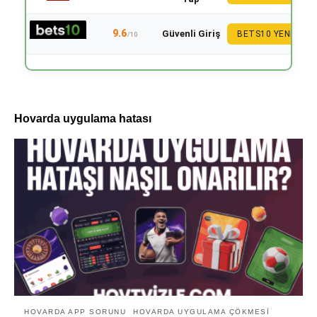
9.6
Güvenli Giriş
BETS10 YENI
/10
Hovarda uygulama hatası
HOVARDA APP SORUNU
HOVARDA UYGULAMA ÇÖKMESI