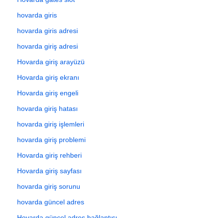
hovarda giris
hovarda giris adresi
hovarda giriş adresi
Hovarda giriş arayüzü
Hovarda giriş ekranı
Hovarda giriş engeli
hovarda giriş hatası
hovarda giriş işlemleri
hovarda giriş problemi
Hovarda giriş rehberi
Hovarda giriş sayfası
hovarda giriş sorunu
hovarda güncel adres
Hovarda güncel adres bağlantısı