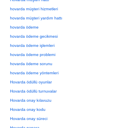
hovarda müşteri hizmetleri
hovarda müşteri yardım hattı
hovarda ödeme
hovarda ödeme gecikmesi
hovarda ödeme işlemleri
hovarda ödeme problemi
hovarda ödeme sorunu
hovarda ödeme yöntemleri
Hovarda ödüllü oyunlar
Hovarda ödüllü turnuvalar
Hovarda onay kılavuzu
Hovarda onay kodu
Hovarda onay süreci
Hovarda papara