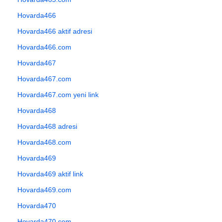
Hovarda466
Hovarda466 aktif adresi
Hovarda466.com
Hovarda467
Hovarda467.com
Hovarda467.com yeni link
Hovarda468
Hovarda468 adresi
Hovarda468.com
Hovarda469
Hovarda469 aktif link
Hovarda469.com
Hovarda470
Hovarda470.com