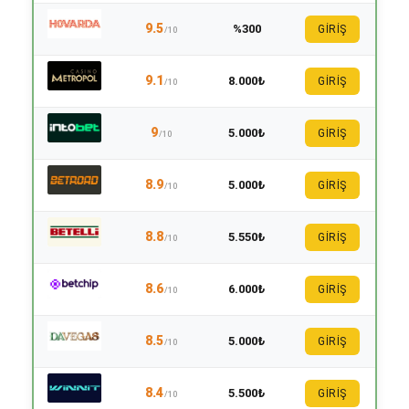
9.5
%300
GİRİŞ
/10
9.1
8.000₺
GİRİŞ
/10
9
5.000₺
GİRİŞ
/10
8.9
5.000₺
GİRİŞ
/10
8.8
5.550₺
GİRİŞ
/10
8.6
6.000₺
GİRİŞ
/10
8.5
5.000₺
GİRİŞ
/10
8.4
5.500₺
GİRİŞ
/10