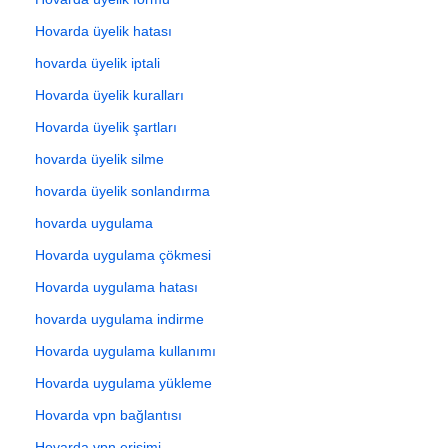
Hovarda üyelik hatası
hovarda üyelik iptali
Hovarda üyelik kuralları
Hovarda üyelik şartları
hovarda üyelik silme
hovarda üyelik sonlandırma
hovarda uygulama
Hovarda uygulama çökmesi
Hovarda uygulama hatası
hovarda uygulama indirme
Hovarda uygulama kullanımı
Hovarda uygulama yükleme
Hovarda vpn bağlantısı
Hovarda vpn erişimi