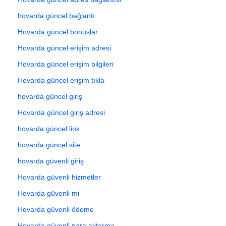
hovarda güncel bağlantı
Hovarda güncel bonuslar
Hovarda güncel erişim adresi
Hovarda güncel erişim bilgileri
Hovarda güncel erişim tıkla
hovarda güncel giriş
Hovarda güncel giriş adresi
hovarda güncel link
hovarda güncel site
hovarda güvenli giriş
Hovarda güvenli hizmetler
Hovarda güvenli mi
Hovarda güvenli ödeme
Hovarda güvenli para aktarma