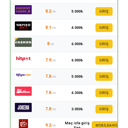
8.2
5.000₺
GİRİŞ
/10
8.1
4.000₺
GİRİŞ
/10
8
6.000₺
GİRİŞ
/10
7.9
6.000₺
GİRİŞ
/10
7.8
5.000₺
GİRİŞ
/10
7.8
4.300₺
GİRİŞ
/10
7.8
3.050₺
GİRİŞ
/10
Maç izle giriş
9.2
MOBILBAHIS
/10
Yap