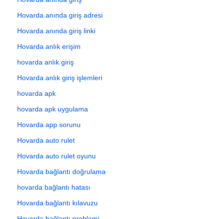
Hovarda anında giriş adresi
Hovarda anında giriş linki
Hovarda anlık erişim
hovarda anlık giriş
Hovarda anlık giriş işlemleri
hovarda apk
hovarda apk uygulama
Hovarda app sorunu
Hovarda auto rulet
Hovarda auto rulet oyunu
Hovarda bağlantı doğrulama
hovarda bağlantı hatası
Hovarda bağlantı kılavuzu
Hovarda bağlantı problemi