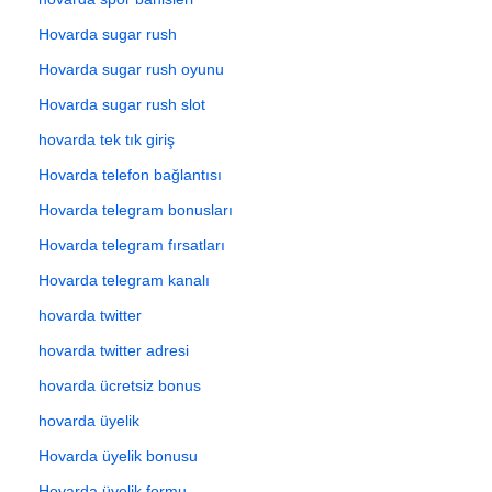
Hovarda sugar rush
Hovarda sugar rush oyunu
Hovarda sugar rush slot
hovarda tek tık giriş
Hovarda telefon bağlantısı
Hovarda telegram bonusları
Hovarda telegram fırsatları
Hovarda telegram kanalı
hovarda twitter
hovarda twitter adresi
hovarda ücretsiz bonus
hovarda üyelik
Hovarda üyelik bonusu
Hovarda üyelik formu