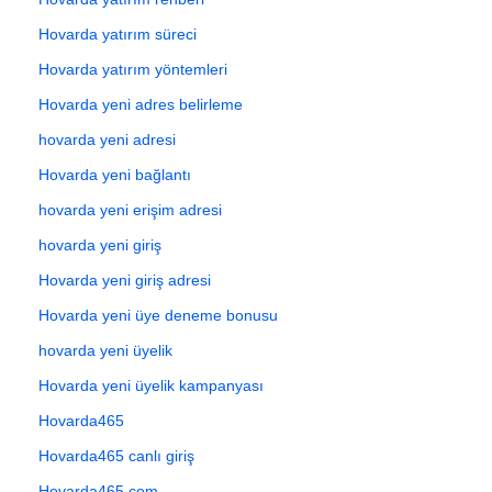
Hovarda yatırım süreci
Hovarda yatırım yöntemleri
Hovarda yeni adres belirleme
hovarda yeni adresi
Hovarda yeni bağlantı
hovarda yeni erişim adresi
hovarda yeni giriş
Hovarda yeni giriş adresi
Hovarda yeni üye deneme bonusu
hovarda yeni üyelik
Hovarda yeni üyelik kampanyası
Hovarda465
Hovarda465 canlı giriş
Hovarda465.com