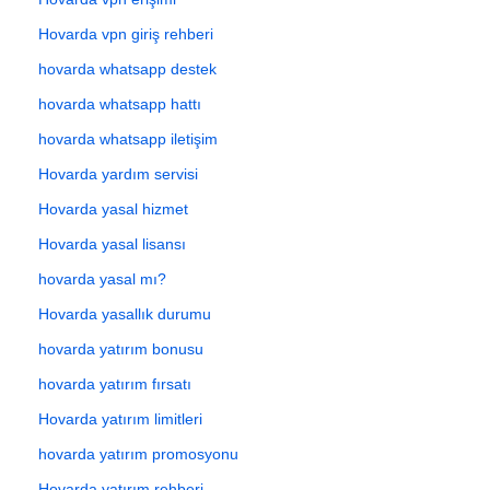
Hovarda vpn giriş rehberi
hovarda whatsapp destek
hovarda whatsapp hattı
hovarda whatsapp iletişim
Hovarda yardım servisi
Hovarda yasal hizmet
Hovarda yasal lisansı
hovarda yasal mı?
Hovarda yasallık durumu
hovarda yatırım bonusu
hovarda yatırım fırsatı
Hovarda yatırım limitleri
hovarda yatırım promosyonu
Hovarda yatırım rehberi