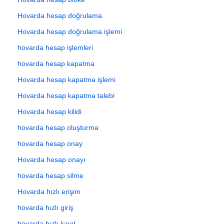
Hovarda hesap doğrulama
Hovarda hesap doğrulama işlemi
hovarda hesap işlemleri
hovarda hesap kapatma
Hovarda hesap kapatma işlemi
Hovarda hesap kapatma talebi
Hovarda hesap kilidi
hovarda hesap oluşturma
hovarda hesap onay
Hovarda hesap onayı
hovarda hesap silme
Hovarda hızlı erişim
hovarda hızlı giriş
hovarda hızlı kayıt