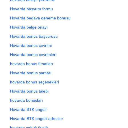
Hovarda başvuru formu
Hovarda bedava deneme bonusu
Hovarda belge onayı
Hovarda bonus başvurusu
Hovarda bonus çevrimi
Hovarda bonus çevrimleri
hovarda bonus fırsatları
Hovarda bonus şartları
hovarda bonus seçenekleri
Hovarda bonus talebi
hovarda bonusları
Hovarda BTK engeli
Hovarda BTK engelli adresler
hovarda çabuk üyelik