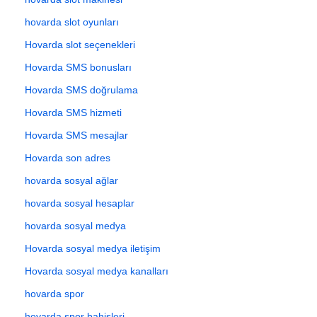
hovarda slot oyunları
Hovarda slot seçenekleri
Hovarda SMS bonusları
Hovarda SMS doğrulama
Hovarda SMS hizmeti
Hovarda SMS mesajlar
Hovarda son adres
hovarda sosyal ağlar
hovarda sosyal hesaplar
hovarda sosyal medya
Hovarda sosyal medya iletişim
Hovarda sosyal medya kanalları
hovarda spor
hovarda spor bahisleri