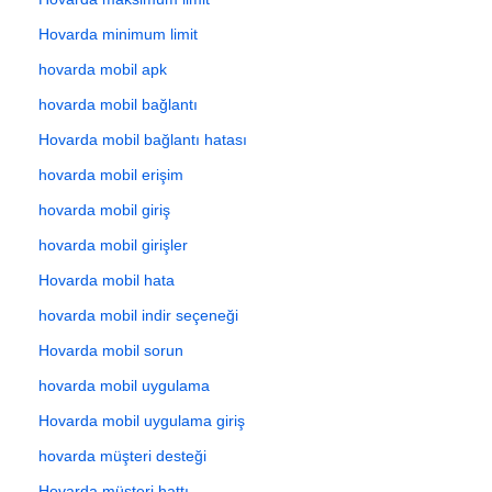
Hovarda minimum limit
hovarda mobil apk
hovarda mobil bağlantı
Hovarda mobil bağlantı hatası
hovarda mobil erişim
hovarda mobil giriş
hovarda mobil girişler
Hovarda mobil hata
hovarda mobil indir seçeneği
Hovarda mobil sorun
hovarda mobil uygulama
Hovarda mobil uygulama giriş
hovarda müşteri desteği
Hovarda müşteri hattı