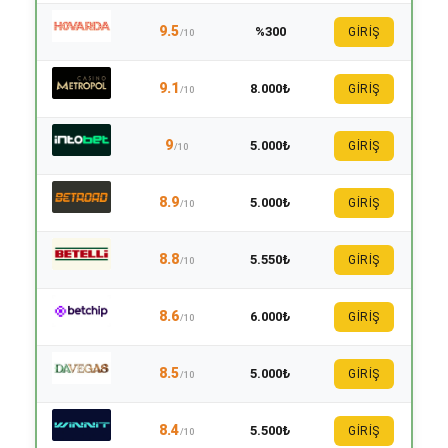
9.5
%300
GİRİŞ
/10
9.1
8.000₺
GİRİŞ
/10
9
5.000₺
GİRİŞ
/10
8.9
5.000₺
GİRİŞ
/10
8.8
5.550₺
GİRİŞ
/10
8.6
6.000₺
GİRİŞ
/10
8.5
5.000₺
GİRİŞ
/10
8.4
5.500₺
GİRİŞ
/10