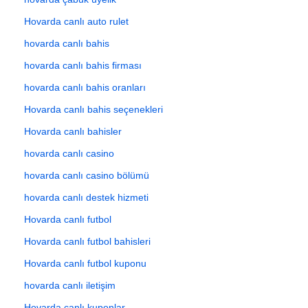
Hovarda canlı auto rulet
hovarda canlı bahis
hovarda canlı bahis firması
hovarda canlı bahis oranları
Hovarda canlı bahis seçenekleri
Hovarda canlı bahisler
hovarda canlı casino
hovarda canlı casino bölümü
hovarda canlı destek hizmeti
Hovarda canlı futbol
Hovarda canlı futbol bahisleri
Hovarda canlı futbol kuponu
hovarda canlı iletişim
Hovarda canlı kuponlar