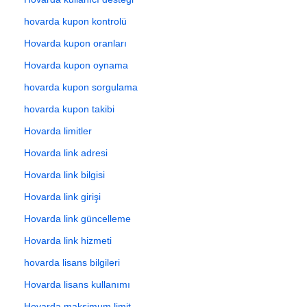
hovarda kupon kontrolü
Hovarda kupon oranları
Hovarda kupon oynama
hovarda kupon sorgulama
hovarda kupon takibi
Hovarda limitler
Hovarda link adresi
Hovarda link bilgisi
Hovarda link girişi
Hovarda link güncelleme
Hovarda link hizmeti
hovarda lisans bilgileri
Hovarda lisans kullanımı
Hovarda maksimum limit