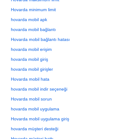
Hovarda minimum limit
hovarda mobil apk
hovarda mobil bağlantı
Hovarda mobil bağlantı hatası
hovarda mobil erişim
hovarda mobil giriş
hovarda mobil girişler
Hovarda mobil hata
hovarda mobil indir seçeneği
Hovarda mobil sorun
hovarda mobil uygulama
Hovarda mobil uygulama giriş
hovarda müşteri desteği
Hovarda müşteri hattı