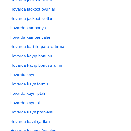
Hovarda jackpot oyunlar
Hovarda jackpot slotlar
hovarda kampanya
hovarda kampanyalar
Hovarda kart ile para yatırma
Hovarda kayıp bonusu
Hovarda kayıp bonusu alımı
hovarda kayıt
Hovarda kayıt formu
hovarda kayıt iptali
hovarda kayıt ol
Hovarda kayıt problemi
Hovarda kayıt şartları
Hovarda kazanç fırsatları