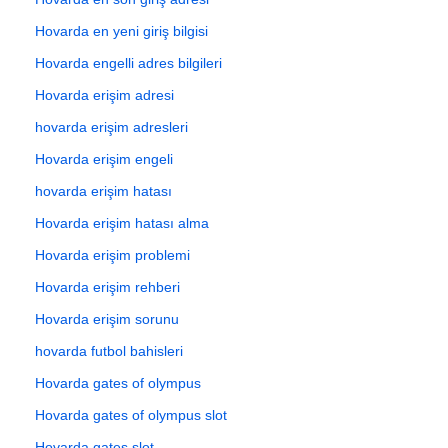
Hovarda en yeni giriş bilgisi
Hovarda engelli adres bilgileri
Hovarda erişim adresi
hovarda erişim adresleri
Hovarda erişim engeli
hovarda erişim hatası
Hovarda erişim hatası alma
Hovarda erişim problemi
Hovarda erişim rehberi
Hovarda erişim sorunu
hovarda futbol bahisleri
Hovarda gates of olympus
Hovarda gates of olympus slot
Hovarda gates slot