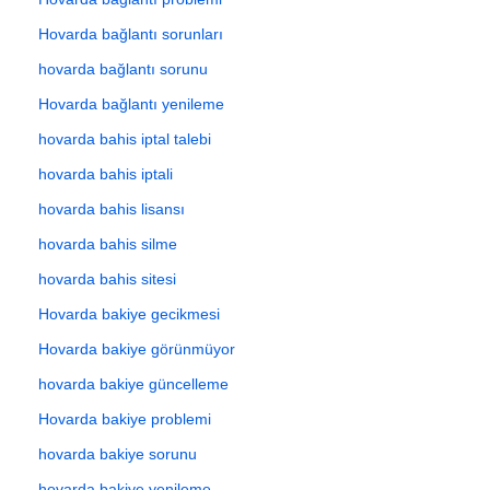
Hovarda bağlantı sorunları
hovarda bağlantı sorunu
Hovarda bağlantı yenileme
hovarda bahis iptal talebi
hovarda bahis iptali
hovarda bahis lisansı
hovarda bahis silme
hovarda bahis sitesi
Hovarda bakiye gecikmesi
Hovarda bakiye görünmüyor
hovarda bakiye güncelleme
Hovarda bakiye problemi
hovarda bakiye sorunu
hovarda bakiye yenileme