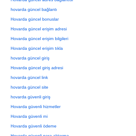
hovarda güncel bağlantı
Hovarda güncel bonuslar
Hovarda güncel erişim adresi
Hovarda güncel erişim bilgileri
Hovarda güncel erişim tıkla
hovarda güncel giriş
Hovarda güncel giriş adresi
hovarda güncel link
hovarda güncel site
hovarda güvenli giriş
Hovarda güvenli hizmetler
Hovarda güvenli mi
Hovarda güvenli ödeme
Hovarda güvenli para aktarma