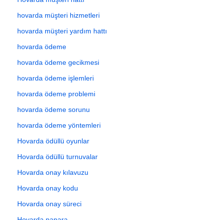
hovarda müşteri hizmetleri
hovarda müşteri yardım hattı
hovarda ödeme
hovarda ödeme gecikmesi
hovarda ödeme işlemleri
hovarda ödeme problemi
hovarda ödeme sorunu
hovarda ödeme yöntemleri
Hovarda ödüllü oyunlar
Hovarda ödüllü turnuvalar
Hovarda onay kılavuzu
Hovarda onay kodu
Hovarda onay süreci
Hovarda papara