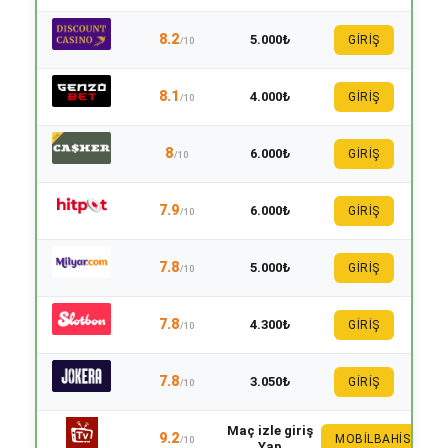
8.2
5.000₺
GİRİŞ
/10
8.1
4.000₺
GİRİŞ
/10
8
6.000₺
GİRİŞ
/10
7.9
6.000₺
GİRİŞ
/10
7.8
5.000₺
GİRİŞ
/10
7.8
4.300₺
GİRİŞ
/10
7.8
3.050₺
GİRİŞ
/10
Maç izle giriş
9.2
MOBILBAHIS
/10
Yap