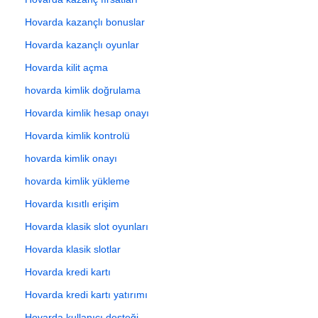
Hovarda kazançlı bonuslar
Hovarda kazançlı oyunlar
Hovarda kilit açma
hovarda kimlik doğrulama
Hovarda kimlik hesap onayı
Hovarda kimlik kontrolü
hovarda kimlik onayı
hovarda kimlik yükleme
Hovarda kısıtlı erişim
Hovarda klasik slot oyunları
Hovarda klasik slotlar
Hovarda kredi kartı
Hovarda kredi kartı yatırımı
Hovarda kullanıcı desteği