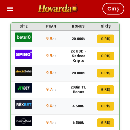
Giriş
SITE
PUAN
BONUS
GIRIŞ
9.9
20.000₺
GİRİŞ
/10
2K USD -
9.9
Sadece
GİRİŞ
/10
Kripto
9.8
20.000₺
GİRİŞ
/10
20Bin TL
9.7
GİRİŞ
/10
Bonus
9.4
4.500₺
GİRİŞ
/10
9.4
6.500₺
GİRİŞ
/10