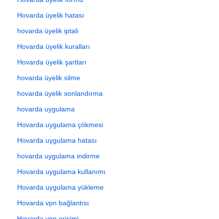
Hovarda üyelik hatası
hovarda üyelik iptali
Hovarda üyelik kuralları
Hovarda üyelik şartları
hovarda üyelik silme
hovarda üyelik sonlandırma
hovarda uygulama
Hovarda uygulama çökmesi
Hovarda uygulama hatası
hovarda uygulama indirme
Hovarda uygulama kullanımı
Hovarda uygulama yükleme
Hovarda vpn bağlantısı
Hovarda vpn erişimi