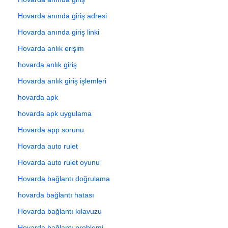
Hovarda anında giriş adresi
Hovarda anında giriş linki
Hovarda anlık erişim
hovarda anlık giriş
Hovarda anlık giriş işlemleri
hovarda apk
hovarda apk uygulama
Hovarda app sorunu
Hovarda auto rulet
Hovarda auto rulet oyunu
Hovarda bağlantı doğrulama
hovarda bağlantı hatası
Hovarda bağlantı kılavuzu
Hovarda bağlantı problemi