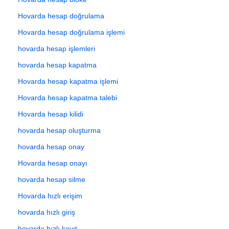
Hovarda hesap doğrulama
Hovarda hesap doğrulama işlemi
hovarda hesap işlemleri
hovarda hesap kapatma
Hovarda hesap kapatma işlemi
Hovarda hesap kapatma talebi
Hovarda hesap kilidi
hovarda hesap oluşturma
hovarda hesap onay
Hovarda hesap onayı
hovarda hesap silme
Hovarda hızlı erişim
hovarda hızlı giriş
hovarda hızlı kayıt