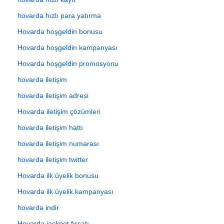
hovarda hızlı para yatırma
Hovarda hoşgeldin bonusu
Hovarda hoşgeldin kampanyası
Hovarda hoşgeldin promosyonu
hovarda iletişim
hovarda iletişim adresi
Hovarda iletişim çözümleri
hovarda iletişim hattı
hovarda iletişim numarası
hovarda iletişim twitter
Hovarda ilk üyelik bonusu
Hovarda ilk üyelik kampanyası
hovarda indir
Hovarda jackpot fırsatı