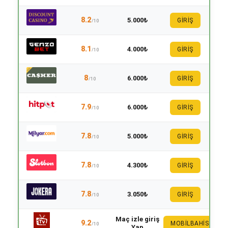
8.2
5.000₺
GİRİŞ
/10
8.1
4.000₺
GİRİŞ
/10
8
6.000₺
GİRİŞ
/10
7.9
6.000₺
GİRİŞ
/10
7.8
5.000₺
GİRİŞ
/10
7.8
4.300₺
GİRİŞ
/10
7.8
3.050₺
GİRİŞ
/10
Maç izle giriş
9.2
MOBILBAHIS
/10
Yap