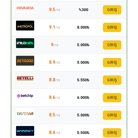
9.5
%300
GİRİŞ
/10
9.1
8.000₺
GİRİŞ
/10
9
5.000₺
GİRİŞ
/10
8.9
5.000₺
GİRİŞ
/10
8.8
5.550₺
GİRİŞ
/10
8.6
6.000₺
GİRİŞ
/10
8.5
5.000₺
GİRİŞ
/10
8.4
5.500₺
GİRİŞ
/10