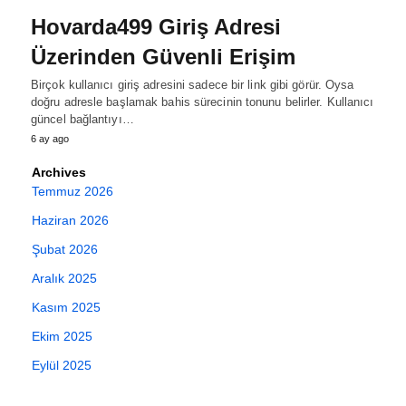
Hovarda499 Giriş Adresi
Üzerinden Güvenli Erişim
Birçok kullanıcı giriş adresini sadece bir link gibi görür. Oysa
doğru adresle başlamak bahis sürecinin tonunu belirler. Kullanıcı
güncel bağlantıyı…
6 ay ago
Archives
Temmuz 2026
Haziran 2026
Şubat 2026
Aralık 2025
Kasım 2025
Ekim 2025
Eylül 2025