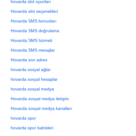
hovarda slot oyunları
Hovarda slot seçenekleri
Hovarda SMS bonusları
Hovarda SMS doğrulama
Hovarda SMS hizmeti
Hovarda SMS mesajlar
Hovarda son adres
hovarda sosyal ağlar
hovarda sosyal hesaplar
hovarda sosyal medya
Hovarda sosyal medya iletişim
Hovarda sosyal medya kanalları
hovarda spor
hovarda spor bahisleri