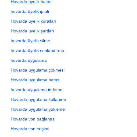
Hovarda üyelik hatası
hovarda üyelik iptali
Hovarda üyelik kuralları
Hovarda üyelik şartları
hovarda üyelik silme
hovarda üyelik sonlandırma
hovarda uygulama
Hovarda uygulama çökmesi
Hovarda uygulama hatası
hovarda uygulama indirme
Hovarda uygulama kullanımı
Hovarda uygulama yükleme
Hovarda vpn bağlantısı
Hovarda vpn erişimi