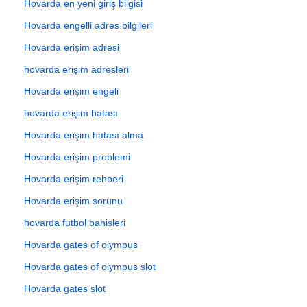
Hovarda en yeni giriş bilgisi
Hovarda engelli adres bilgileri
Hovarda erişim adresi
hovarda erişim adresleri
Hovarda erişim engeli
hovarda erişim hatası
Hovarda erişim hatası alma
Hovarda erişim problemi
Hovarda erişim rehberi
Hovarda erişim sorunu
hovarda futbol bahisleri
Hovarda gates of olympus
Hovarda gates of olympus slot
Hovarda gates slot