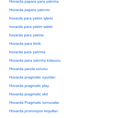
Hovarda papara para yatırma
Hovarda papara yatırımı
hovarda para çekim işlemi
hovarda para çekim talebi
hovarda para çekme
Hovarda para limiti
hovarda para yatırma
Hovarda para yatırma kılavuzu
Hovarda parola sorunu
Hovarda pragmatic oyunları
Hovarda pragmatic play
Hovarda pragmatic slot
Hovarda Pragmatic turnuvalar
Hovarda promosyon koşulları