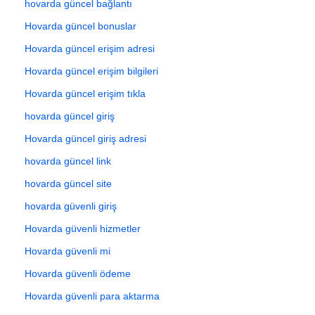
hovarda güncel bağlantı
Hovarda güncel bonuslar
Hovarda güncel erişim adresi
Hovarda güncel erişim bilgileri
Hovarda güncel erişim tıkla
hovarda güncel giriş
Hovarda güncel giriş adresi
hovarda güncel link
hovarda güncel site
hovarda güvenli giriş
Hovarda güvenli hizmetler
Hovarda güvenli mi
Hovarda güvenli ödeme
Hovarda güvenli para aktarma