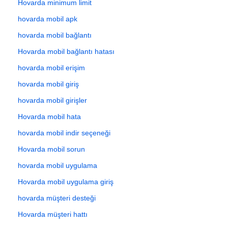
Hovarda minimum limit
hovarda mobil apk
hovarda mobil bağlantı
Hovarda mobil bağlantı hatası
hovarda mobil erişim
hovarda mobil giriş
hovarda mobil girişler
Hovarda mobil hata
hovarda mobil indir seçeneği
Hovarda mobil sorun
hovarda mobil uygulama
Hovarda mobil uygulama giriş
hovarda müşteri desteği
Hovarda müşteri hattı