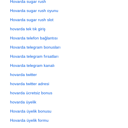
Hovarda sugar rush
Hovarda sugar rush oyunu
Hovarda sugar rush slot
hovarda tek tık giriş
Hovarda telefon bağlantısı
Hovarda telegram bonusları
Hovarda telegram fırsatları
Hovarda telegram kanalı
hovarda twitter
hovarda twitter adresi
hovarda ücretsiz bonus
hovarda üyelik
Hovarda üyelik bonusu
Hovarda üyelik formu