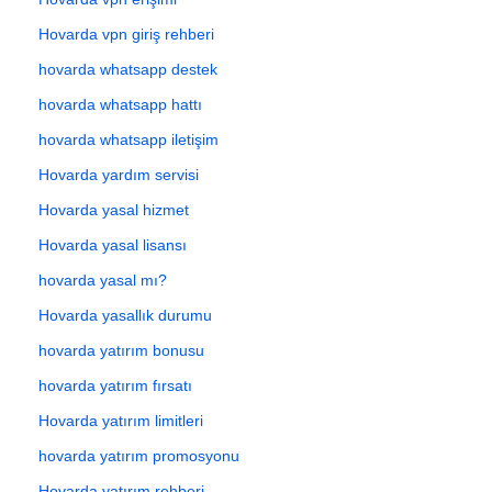
Hovarda vpn giriş rehberi
hovarda whatsapp destek
hovarda whatsapp hattı
hovarda whatsapp iletişim
Hovarda yardım servisi
Hovarda yasal hizmet
Hovarda yasal lisansı
hovarda yasal mı?
Hovarda yasallık durumu
hovarda yatırım bonusu
hovarda yatırım fırsatı
Hovarda yatırım limitleri
hovarda yatırım promosyonu
Hovarda yatırım rehberi