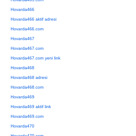
Hovarda466
Hovarda466 aktif adresi
Hovarda466.com
Hovarda467
Hovarda467.com
Hovarda467.com yeni link
Hovarda468
Hovarda468 adresi
Hovarda468.com
Hovarda469
Hovarda469 aktif link
Hovarda469.com
Hovarda470
Hovarda470.com