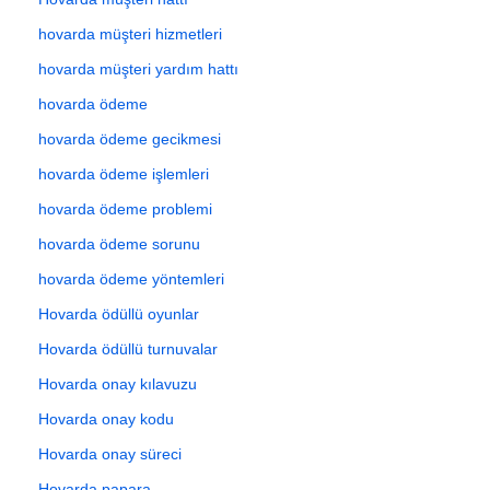
hovarda müşteri hizmetleri
hovarda müşteri yardım hattı
hovarda ödeme
hovarda ödeme gecikmesi
hovarda ödeme işlemleri
hovarda ödeme problemi
hovarda ödeme sorunu
hovarda ödeme yöntemleri
Hovarda ödüllü oyunlar
Hovarda ödüllü turnuvalar
Hovarda onay kılavuzu
Hovarda onay kodu
Hovarda onay süreci
Hovarda papara