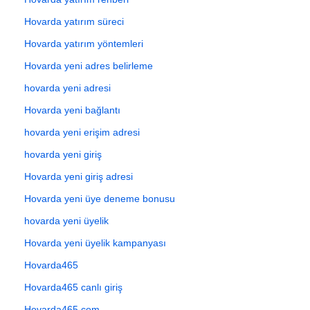
Hovarda yatırım süreci
Hovarda yatırım yöntemleri
Hovarda yeni adres belirleme
hovarda yeni adresi
Hovarda yeni bağlantı
hovarda yeni erişim adresi
hovarda yeni giriş
Hovarda yeni giriş adresi
Hovarda yeni üye deneme bonusu
hovarda yeni üyelik
Hovarda yeni üyelik kampanyası
Hovarda465
Hovarda465 canlı giriş
Hovarda465.com