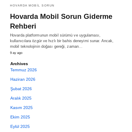
HOVARDA MOBIL SORUN
Hovarda Mobil Sorun Giderme
Rehberi
Hovarda platformunun mobil sürümü ve uygulaması,
kullanıcılara özgür ve hızlı bir bahis deneyimi sunar. Ancak,
mobil teknolojinin doğası gereği, zaman…
9 ay ago
Archives
Temmuz 2026
Haziran 2026
Şubat 2026
Aralık 2025
Kasım 2025
Ekim 2025
Eylül 2025