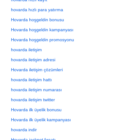
hovarda hızlı para yatırma
Hovarda hoşgeldin bonusu
Hovarda hoşgeldin kampanyası
Hovarda hoşgeldin promosyonu
hovarda iletişim
hovarda iletişim adresi
Hovarda iletişim çözümleri
hovarda iletişim hattı
hovarda iletişim numarası
hovarda iletişim twitter
Hovarda ilk üyelik bonusu
Hovarda ilk üyelik kampanyası
hovarda indir
Hovarda jackpot fırsatı