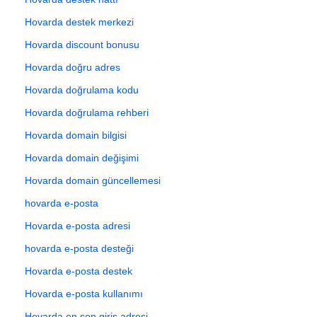
Hovarda destek merkezi
Hovarda discount bonusu
Hovarda doğru adres
Hovarda doğrulama kodu
Hovarda doğrulama rehberi
Hovarda domain bilgisi
Hovarda domain değişimi
Hovarda domain güncellemesi
hovarda e-posta
Hovarda e-posta adresi
hovarda e-posta desteği
Hovarda e-posta destek
Hovarda e-posta kullanımı
Hovarda en son giriş adresi