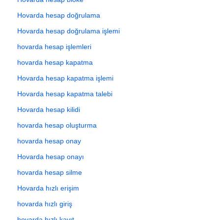
Hovarda hesap doğrulama
Hovarda hesap doğrulama işlemi
hovarda hesap işlemleri
hovarda hesap kapatma
Hovarda hesap kapatma işlemi
Hovarda hesap kapatma talebi
Hovarda hesap kilidi
hovarda hesap oluşturma
hovarda hesap onay
Hovarda hesap onayı
hovarda hesap silme
Hovarda hızlı erişim
hovarda hızlı giriş
hovarda hızlı kayıt