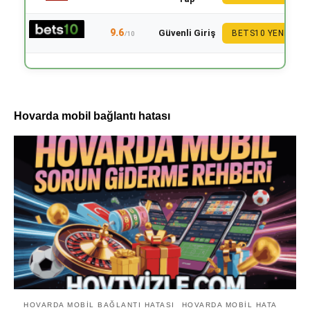
9.6
Güvenli Giriş
BETS10 YENI
/10
Hovarda mobil bağlantı hatası
HOVARDA MOBIL BAĞLANTI HATASI
HOVARDA MOBIL HATA