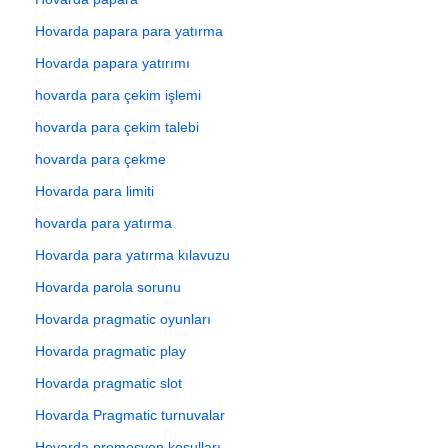
Hovarda papara para yatırma
Hovarda papara yatırımı
hovarda para çekim işlemi
hovarda para çekim talebi
hovarda para çekme
Hovarda para limiti
hovarda para yatırma
Hovarda para yatırma kılavuzu
Hovarda parola sorunu
Hovarda pragmatic oyunları
Hovarda pragmatic play
Hovarda pragmatic slot
Hovarda Pragmatic turnuvalar
Hovarda promosyon koşulları