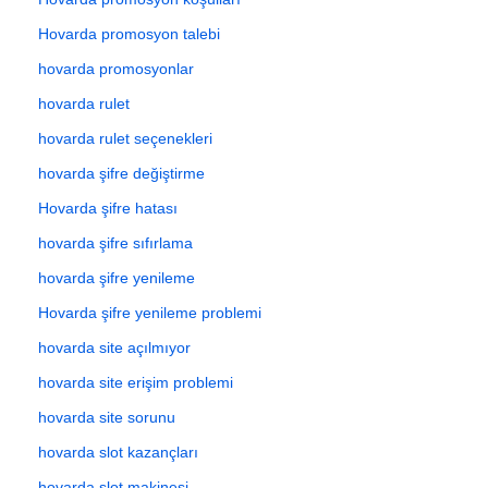
Hovarda promosyon talebi
hovarda promosyonlar
hovarda rulet
hovarda rulet seçenekleri
hovarda şifre değiştirme
Hovarda şifre hatası
hovarda şifre sıfırlama
hovarda şifre yenileme
Hovarda şifre yenileme problemi
hovarda site açılmıyor
hovarda site erişim problemi
hovarda site sorunu
hovarda slot kazançları
hovarda slot makinesi