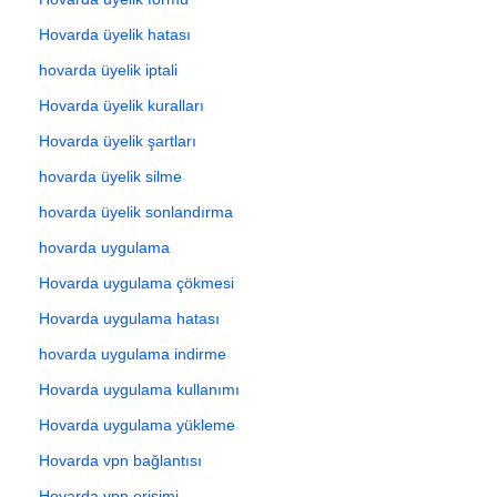
Hovarda üyelik hatası
hovarda üyelik iptali
Hovarda üyelik kuralları
Hovarda üyelik şartları
hovarda üyelik silme
hovarda üyelik sonlandırma
hovarda uygulama
Hovarda uygulama çökmesi
Hovarda uygulama hatası
hovarda uygulama indirme
Hovarda uygulama kullanımı
Hovarda uygulama yükleme
Hovarda vpn bağlantısı
Hovarda vpn erişimi