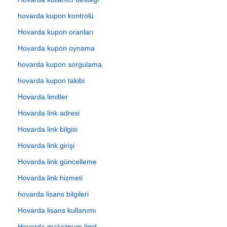
hovarda kupon kontrolü
Hovarda kupon oranları
Hovarda kupon oynama
hovarda kupon sorgulama
hovarda kupon takibi
Hovarda limitler
Hovarda link adresi
Hovarda link bilgisi
Hovarda link girişi
Hovarda link güncelleme
Hovarda link hizmeti
hovarda lisans bilgileri
Hovarda lisans kullanımı
Hovarda maksimum limit