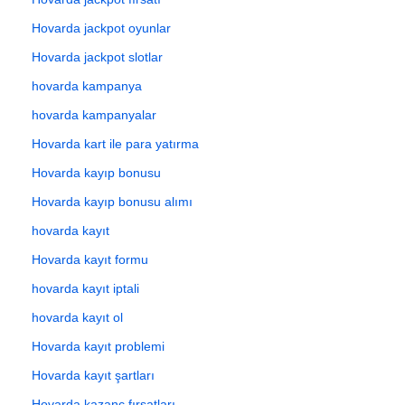
Hovarda jackpot oyunlar
Hovarda jackpot slotlar
hovarda kampanya
hovarda kampanyalar
Hovarda kart ile para yatırma
Hovarda kayıp bonusu
Hovarda kayıp bonusu alımı
hovarda kayıt
Hovarda kayıt formu
hovarda kayıt iptali
hovarda kayıt ol
Hovarda kayıt problemi
Hovarda kayıt şartları
Hovarda kazanç fırsatları