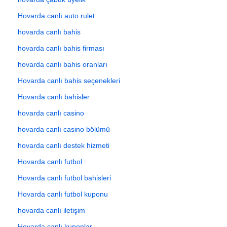
Hovarda canlı auto rulet
hovarda canlı bahis
hovarda canlı bahis firması
hovarda canlı bahis oranları
Hovarda canlı bahis seçenekleri
Hovarda canlı bahisler
hovarda canlı casino
hovarda canlı casino bölümü
hovarda canlı destek hizmeti
Hovarda canlı futbol
Hovarda canlı futbol bahisleri
Hovarda canlı futbol kuponu
hovarda canlı iletişim
Hovarda canlı kuponlar