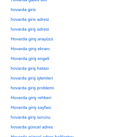
hovarda giris
hovarda giris adresi
hovarda giriş adresi
Hovarda giriş arayüzü
Hovarda giriş ekranı
Hovarda giriş engeli
hovarda giriş hatası
hovarda giriş işlemleri
hovarda giriş problemi
Hovarda giriş rehberi
Hovarda giriş sayfası
hovarda giriş sorunu
hovarda güncel adres
Hovarda güncel adres bağlantısı