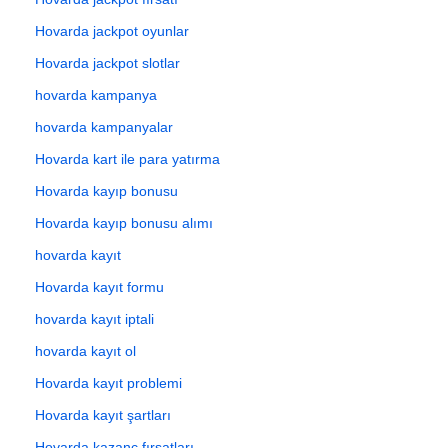
Hovarda jackpot oyunlar
Hovarda jackpot slotlar
hovarda kampanya
hovarda kampanyalar
Hovarda kart ile para yatırma
Hovarda kayıp bonusu
Hovarda kayıp bonusu alımı
hovarda kayıt
Hovarda kayıt formu
hovarda kayıt iptali
hovarda kayıt ol
Hovarda kayıt problemi
Hovarda kayıt şartları
Hovarda kazanç fırsatları