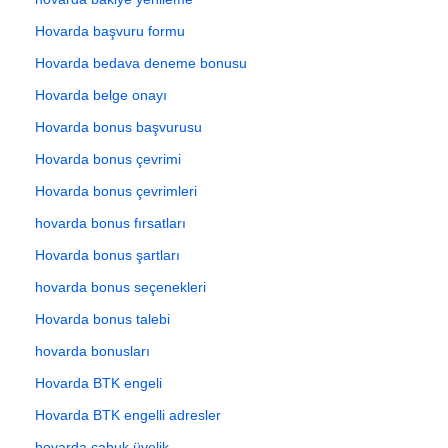
Hovarda başvuru formu
Hovarda bedava deneme bonusu
Hovarda belge onayı
Hovarda bonus başvurusu
Hovarda bonus çevrimi
Hovarda bonus çevrimleri
hovarda bonus fırsatları
Hovarda bonus şartları
hovarda bonus seçenekleri
Hovarda bonus talebi
hovarda bonusları
Hovarda BTK engeli
Hovarda BTK engelli adresler
hovarda çabuk üyelik