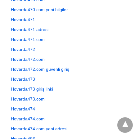
Hovarda470.com yeni bilgiler
Hovarda471
Hovarda471 adresi
Hovarda471.com
Hovarda472
Hovarda472.com
Hovarda472.com güvenli giriş
Hovarda473
Hovarda473 giriş linki
Hovarda473.com
Hovarda474
Hovarda474.com
Hovarda474.com yeni adresi
Hovarda493