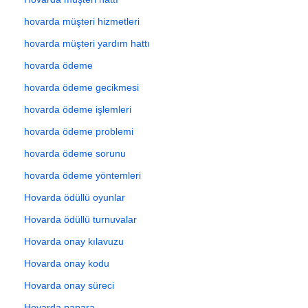
hovarda müşteri hizmetleri
hovarda müşteri yardım hattı
hovarda ödeme
hovarda ödeme gecikmesi
hovarda ödeme işlemleri
hovarda ödeme problemi
hovarda ödeme sorunu
hovarda ödeme yöntemleri
Hovarda ödüllü oyunlar
Hovarda ödüllü turnuvalar
Hovarda onay kılavuzu
Hovarda onay kodu
Hovarda onay süreci
Hovarda papara