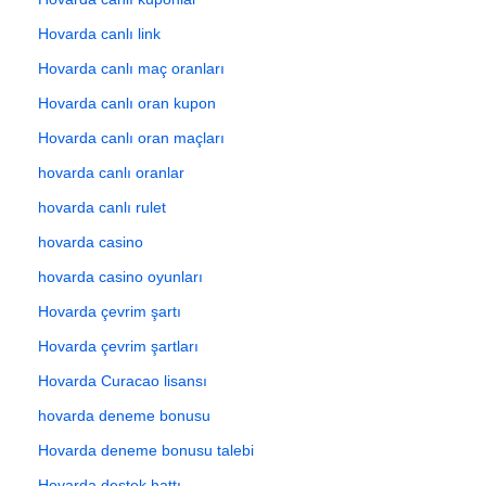
Hovarda canlı link
Hovarda canlı maç oranları
Hovarda canlı oran kupon
Hovarda canlı oran maçları
hovarda canlı oranlar
hovarda canlı rulet
hovarda casino
hovarda casino oyunları
Hovarda çevrim şartı
Hovarda çevrim şartları
Hovarda Curacao lisansı
hovarda deneme bonusu
Hovarda deneme bonusu talebi
Hovarda destek hattı