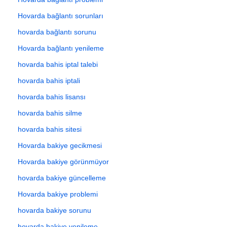
Hovarda bağlantı sorunları
hovarda bağlantı sorunu
Hovarda bağlantı yenileme
hovarda bahis iptal talebi
hovarda bahis iptali
hovarda bahis lisansı
hovarda bahis silme
hovarda bahis sitesi
Hovarda bakiye gecikmesi
Hovarda bakiye görünmüyor
hovarda bakiye güncelleme
Hovarda bakiye problemi
hovarda bakiye sorunu
hovarda bakiye yenileme