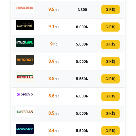
9.5
%300
GİRİŞ
/10
9.1
8.000₺
GİRİŞ
/10
9
5.000₺
GİRİŞ
/10
8.9
5.000₺
GİRİŞ
/10
8.8
5.550₺
GİRİŞ
/10
8.6
6.000₺
GİRİŞ
/10
8.5
5.000₺
GİRİŞ
/10
8.4
5.500₺
GİRİŞ
/10