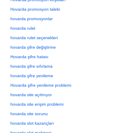
Hovarda promosyon talebi
hovarda promosyonlar
hovarda rulet
hovarda rulet seçenekleri
hovarda şifre değiştirme
Hovarda şifre hatası
hovarda şifre sıfırlama
hovarda şifre yenileme
Hovarda şifre yenileme problemi
hovarda site açılmıyor
hovarda site erişim problemi
hovarda site sorunu
hovarda slot kazançları
hovarda slot makinesi