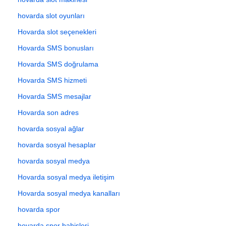
hovarda slot oyunları
Hovarda slot seçenekleri
Hovarda SMS bonusları
Hovarda SMS doğrulama
Hovarda SMS hizmeti
Hovarda SMS mesajlar
Hovarda son adres
hovarda sosyal ağlar
hovarda sosyal hesaplar
hovarda sosyal medya
Hovarda sosyal medya iletişim
Hovarda sosyal medya kanalları
hovarda spor
hovarda spor bahisleri