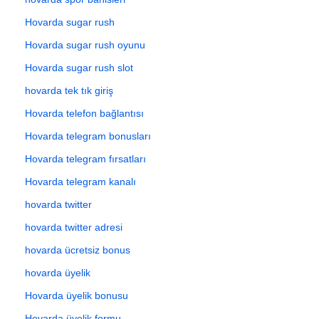
Hovarda sugar rush
Hovarda sugar rush oyunu
Hovarda sugar rush slot
hovarda tek tık giriş
Hovarda telefon bağlantısı
Hovarda telegram bonusları
Hovarda telegram fırsatları
Hovarda telegram kanalı
hovarda twitter
hovarda twitter adresi
hovarda ücretsiz bonus
hovarda üyelik
Hovarda üyelik bonusu
Hovarda üyelik formu