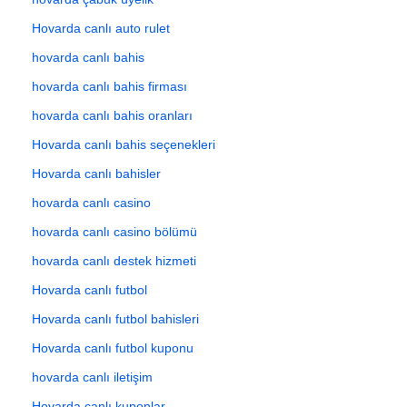
Hovarda canlı auto rulet
hovarda canlı bahis
hovarda canlı bahis firması
hovarda canlı bahis oranları
Hovarda canlı bahis seçenekleri
Hovarda canlı bahisler
hovarda canlı casino
hovarda canlı casino bölümü
hovarda canlı destek hizmeti
Hovarda canlı futbol
Hovarda canlı futbol bahisleri
Hovarda canlı futbol kuponu
hovarda canlı iletişim
Hovarda canlı kuponlar