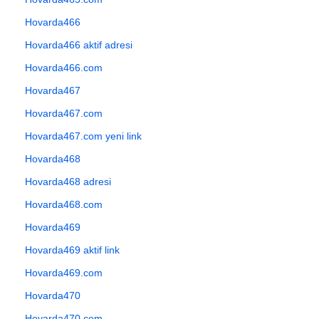
Hovarda466
Hovarda466 aktif adresi
Hovarda466.com
Hovarda467
Hovarda467.com
Hovarda467.com yeni link
Hovarda468
Hovarda468 adresi
Hovarda468.com
Hovarda469
Hovarda469 aktif link
Hovarda469.com
Hovarda470
Hovarda470.com