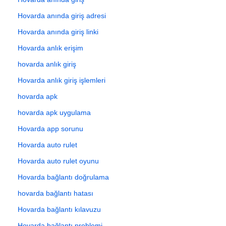
Hovarda anında giriş adresi
Hovarda anında giriş linki
Hovarda anlık erişim
hovarda anlık giriş
Hovarda anlık giriş işlemleri
hovarda apk
hovarda apk uygulama
Hovarda app sorunu
Hovarda auto rulet
Hovarda auto rulet oyunu
Hovarda bağlantı doğrulama
hovarda bağlantı hatası
Hovarda bağlantı kılavuzu
Hovarda bağlantı problemi