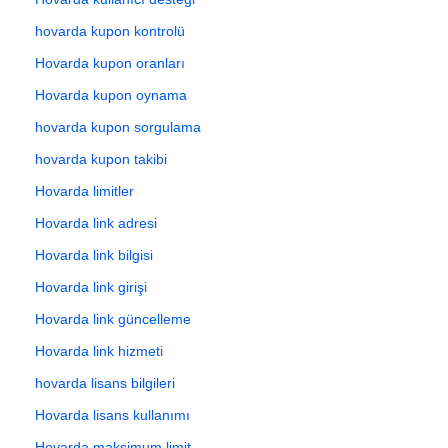
hovarda kupon kontrolü
Hovarda kupon oranları
Hovarda kupon oynama
hovarda kupon sorgulama
hovarda kupon takibi
Hovarda limitler
Hovarda link adresi
Hovarda link bilgisi
Hovarda link girişi
Hovarda link güncelleme
Hovarda link hizmeti
hovarda lisans bilgileri
Hovarda lisans kullanımı
Hovarda maksimum limit