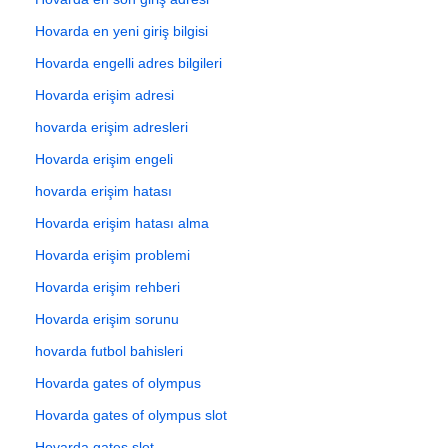
Hovarda en yeni giriş bilgisi
Hovarda engelli adres bilgileri
Hovarda erişim adresi
hovarda erişim adresleri
Hovarda erişim engeli
hovarda erişim hatası
Hovarda erişim hatası alma
Hovarda erişim problemi
Hovarda erişim rehberi
Hovarda erişim sorunu
hovarda futbol bahisleri
Hovarda gates of olympus
Hovarda gates of olympus slot
Hovarda gates slot