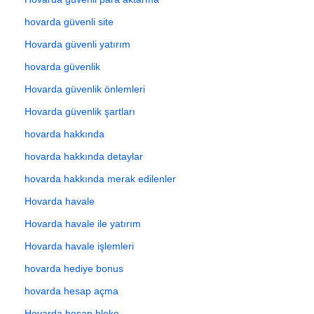
hovarda güvenli site
Hovarda güvenli yatırım
hovarda güvenlik
Hovarda güvenlik önlemleri
Hovarda güvenlik şartları
hovarda hakkında
hovarda hakkında detaylar
hovarda hakkında merak edilenler
Hovarda havale
Hovarda havale ile yatırım
Hovarda havale işlemleri
hovarda hediye bonus
hovarda hesap açma
Hovarda hesap bloke