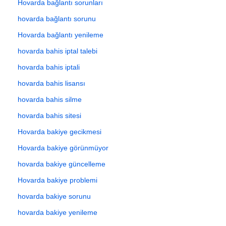
Hovarda bağlantı sorunları
hovarda bağlantı sorunu
Hovarda bağlantı yenileme
hovarda bahis iptal talebi
hovarda bahis iptali
hovarda bahis lisansı
hovarda bahis silme
hovarda bahis sitesi
Hovarda bakiye gecikmesi
Hovarda bakiye görünmüyor
hovarda bakiye güncelleme
Hovarda bakiye problemi
hovarda bakiye sorunu
hovarda bakiye yenileme