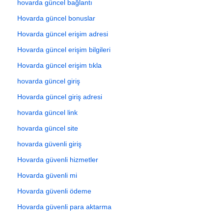
hovarda güncel bağlantı
Hovarda güncel bonuslar
Hovarda güncel erişim adresi
Hovarda güncel erişim bilgileri
Hovarda güncel erişim tıkla
hovarda güncel giriş
Hovarda güncel giriş adresi
hovarda güncel link
hovarda güncel site
hovarda güvenli giriş
Hovarda güvenli hizmetler
Hovarda güvenli mi
Hovarda güvenli ödeme
Hovarda güvenli para aktarma