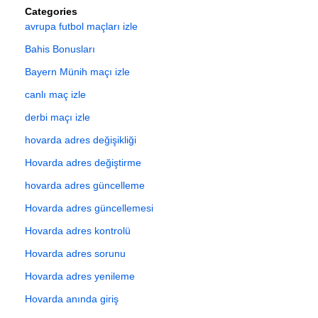
Categories
avrupa futbol maçları izle
Bahis Bonusları
Bayern Münih maçı izle
canlı maç izle
derbi maçı izle
hovarda adres değişikliği
Hovarda adres değiştirme
hovarda adres güncelleme
Hovarda adres güncellemesi
Hovarda adres kontrolü
Hovarda adres sorunu
Hovarda adres yenileme
Hovarda anında giriş