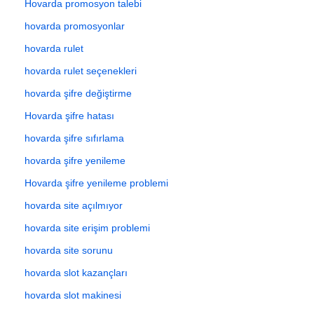
Hovarda promosyon talebi
hovarda promosyonlar
hovarda rulet
hovarda rulet seçenekleri
hovarda şifre değiştirme
Hovarda şifre hatası
hovarda şifre sıfırlama
hovarda şifre yenileme
Hovarda şifre yenileme problemi
hovarda site açılmıyor
hovarda site erişim problemi
hovarda site sorunu
hovarda slot kazançları
hovarda slot makinesi