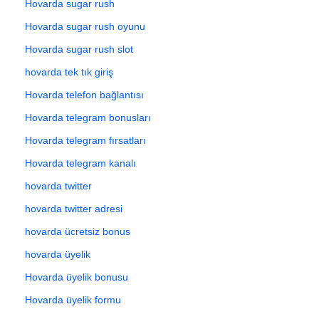
Hovarda sugar rush
Hovarda sugar rush oyunu
Hovarda sugar rush slot
hovarda tek tık giriş
Hovarda telefon bağlantısı
Hovarda telegram bonusları
Hovarda telegram fırsatları
Hovarda telegram kanalı
hovarda twitter
hovarda twitter adresi
hovarda ücretsiz bonus
hovarda üyelik
Hovarda üyelik bonusu
Hovarda üyelik formu