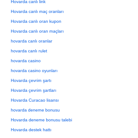
Hovarda canlı link
Hovarda canlı maç oranları
Hovarda canlı oran kupon
Hovarda canlı oran maçları
hovarda canlı oranlar
hovarda canlı rulet
hovarda casino
hovarda casino oyunları
Hovarda çevrim şartı
Hovarda çevrim şartları
Hovarda Curacao lisansı
hovarda deneme bonusu
Hovarda deneme bonusu talebi
Hovarda destek hattı