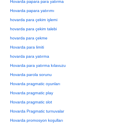
Hovarda papara para yatırma
Hovarda papara yatırımı
hovarda para çekim işlemi
hovarda para çekim talebi
hovarda para çekme
Hovarda para limiti
hovarda para yatırma
Hovarda para yatırma kılavuzu
Hovarda parola sorunu
Hovarda pragmatic oyunları
Hovarda pragmatic play
Hovarda pragmatic slot
Hovarda Pragmatic turnuvalar
Hovarda promosyon koşulları