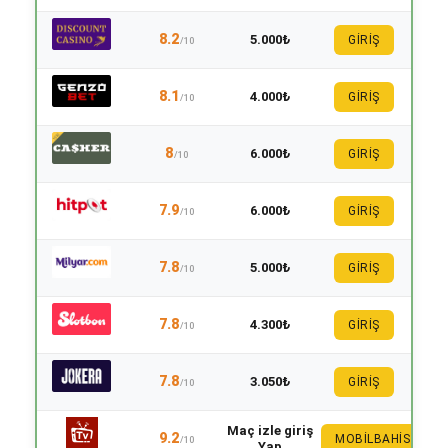
8.2
5.000₺
GİRİŞ
/10
8.1
4.000₺
GİRİŞ
/10
8
6.000₺
GİRİŞ
/10
7.9
6.000₺
GİRİŞ
/10
7.8
5.000₺
GİRİŞ
/10
7.8
4.300₺
GİRİŞ
/10
7.8
3.050₺
GİRİŞ
/10
Maç izle giriş
9.2
MOBILBAHIS
/10
Yap