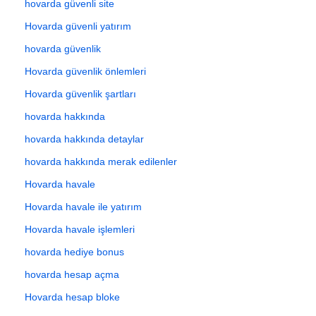
hovarda güvenli site
Hovarda güvenli yatırım
hovarda güvenlik
Hovarda güvenlik önlemleri
Hovarda güvenlik şartları
hovarda hakkında
hovarda hakkında detaylar
hovarda hakkında merak edilenler
Hovarda havale
Hovarda havale ile yatırım
Hovarda havale işlemleri
hovarda hediye bonus
hovarda hesap açma
Hovarda hesap bloke