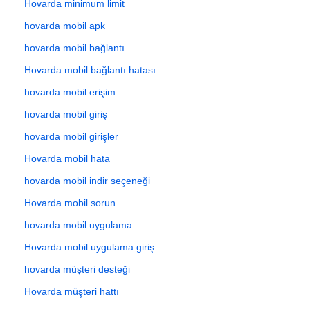
Hovarda minimum limit
hovarda mobil apk
hovarda mobil bağlantı
Hovarda mobil bağlantı hatası
hovarda mobil erişim
hovarda mobil giriş
hovarda mobil girişler
Hovarda mobil hata
hovarda mobil indir seçeneği
Hovarda mobil sorun
hovarda mobil uygulama
Hovarda mobil uygulama giriş
hovarda müşteri desteği
Hovarda müşteri hattı