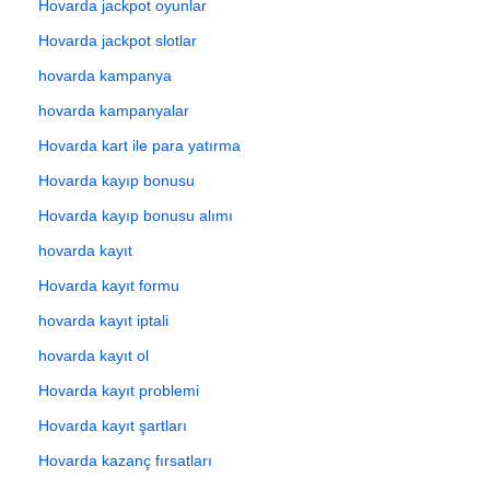
Hovarda jackpot oyunlar
Hovarda jackpot slotlar
hovarda kampanya
hovarda kampanyalar
Hovarda kart ile para yatırma
Hovarda kayıp bonusu
Hovarda kayıp bonusu alımı
hovarda kayıt
Hovarda kayıt formu
hovarda kayıt iptali
hovarda kayıt ol
Hovarda kayıt problemi
Hovarda kayıt şartları
Hovarda kazanç fırsatları