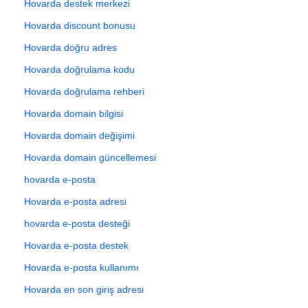
Hovarda destek merkezi
Hovarda discount bonusu
Hovarda doğru adres
Hovarda doğrulama kodu
Hovarda doğrulama rehberi
Hovarda domain bilgisi
Hovarda domain değişimi
Hovarda domain güncellemesi
hovarda e-posta
Hovarda e-posta adresi
hovarda e-posta desteği
Hovarda e-posta destek
Hovarda e-posta kullanımı
Hovarda en son giriş adresi