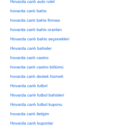
Hovarda canlı auto rulet
hovarda canlı bahis
hovarda canlı bahis firması
hovarda canlı bahis oranları
Hovarda canlı bahis seçenekleri
Hovarda canlı bahisler
hovarda canlı casino
hovarda canlı casino bölümü
hovarda canlı destek hizmeti
Hovarda canlı futbol
Hovarda canlı futbol bahisleri
Hovarda canlı futbol kuponu
hovarda canlı iletişim
Hovarda canlı kuponlar