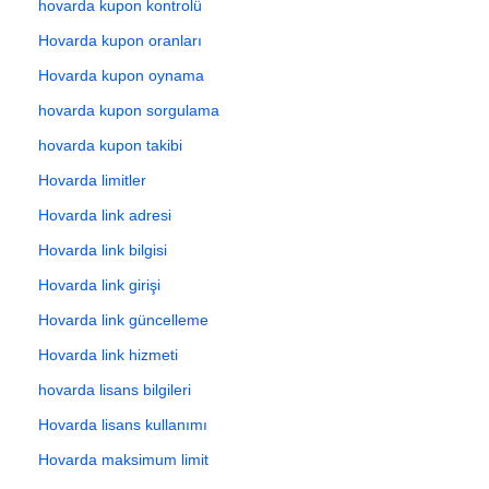
hovarda kupon kontrolü
Hovarda kupon oranları
Hovarda kupon oynama
hovarda kupon sorgulama
hovarda kupon takibi
Hovarda limitler
Hovarda link adresi
Hovarda link bilgisi
Hovarda link girişi
Hovarda link güncelleme
Hovarda link hizmeti
hovarda lisans bilgileri
Hovarda lisans kullanımı
Hovarda maksimum limit