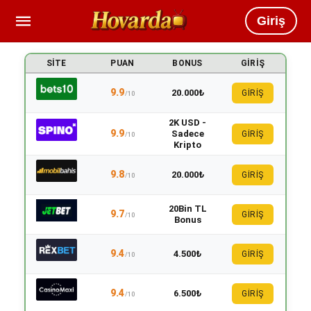
Giriş
SITE
PUAN
BONUS
GIRIŞ
9.9
20.000₺
GİRİŞ
/10
2K USD -
9.9
Sadece
GİRİŞ
/10
Kripto
9.8
20.000₺
GİRİŞ
/10
20Bin TL
9.7
GİRİŞ
/10
Bonus
9.4
4.500₺
GİRİŞ
/10
9.4
6.500₺
GİRİŞ
/10