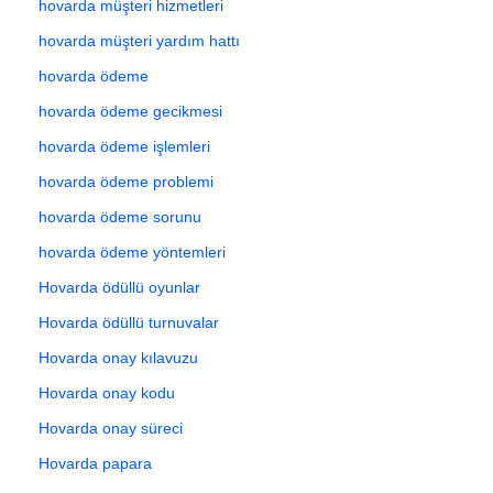
hovarda müşteri hizmetleri
hovarda müşteri yardım hattı
hovarda ödeme
hovarda ödeme gecikmesi
hovarda ödeme işlemleri
hovarda ödeme problemi
hovarda ödeme sorunu
hovarda ödeme yöntemleri
Hovarda ödüllü oyunlar
Hovarda ödüllü turnuvalar
Hovarda onay kılavuzu
Hovarda onay kodu
Hovarda onay süreci
Hovarda papara