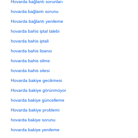
Hovarda bağlantı sorunları
hovarda bağlantı sorunu
Hovarda bağlantı yenileme
hovarda bahis iptal talebi
hovarda bahis iptali
hovarda bahis lisansı
hovarda bahis silme
hovarda bahis sitesi
Hovarda bakiye gecikmesi
Hovarda bakiye görünmüyor
hovarda bakiye güncelleme
Hovarda bakiye problemi
hovarda bakiye sorunu
hovarda bakiye yenileme