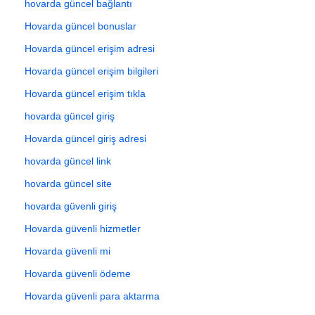
hovarda güncel bağlantı
Hovarda güncel bonuslar
Hovarda güncel erişim adresi
Hovarda güncel erişim bilgileri
Hovarda güncel erişim tıkla
hovarda güncel giriş
Hovarda güncel giriş adresi
hovarda güncel link
hovarda güncel site
hovarda güvenli giriş
Hovarda güvenli hizmetler
Hovarda güvenli mi
Hovarda güvenli ödeme
Hovarda güvenli para aktarma