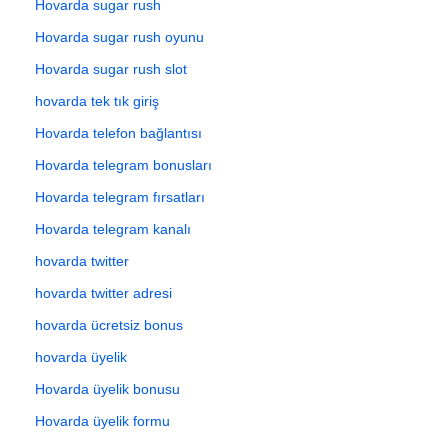
Hovarda sugar rush
Hovarda sugar rush oyunu
Hovarda sugar rush slot
hovarda tek tık giriş
Hovarda telefon bağlantısı
Hovarda telegram bonusları
Hovarda telegram fırsatları
Hovarda telegram kanalı
hovarda twitter
hovarda twitter adresi
hovarda ücretsiz bonus
hovarda üyelik
Hovarda üyelik bonusu
Hovarda üyelik formu