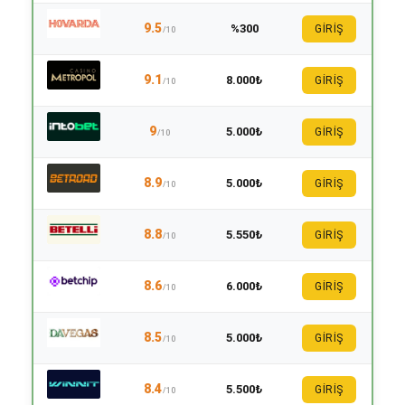
9.5
%300
GİRİŞ
/10
9.1
8.000₺
GİRİŞ
/10
9
5.000₺
GİRİŞ
/10
8.9
5.000₺
GİRİŞ
/10
8.8
5.550₺
GİRİŞ
/10
8.6
6.000₺
GİRİŞ
/10
8.5
5.000₺
GİRİŞ
/10
8.4
5.500₺
GİRİŞ
/10