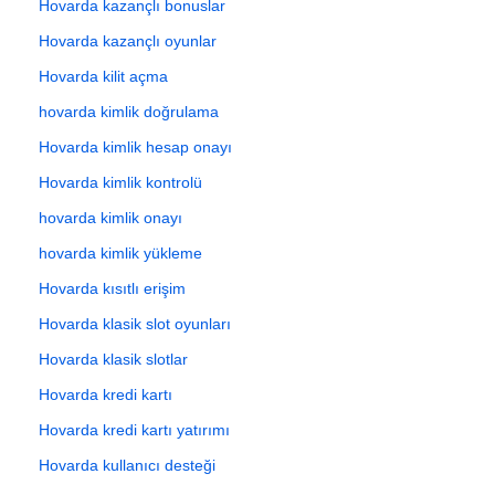
Hovarda kazançlı bonuslar
Hovarda kazançlı oyunlar
Hovarda kilit açma
hovarda kimlik doğrulama
Hovarda kimlik hesap onayı
Hovarda kimlik kontrolü
hovarda kimlik onayı
hovarda kimlik yükleme
Hovarda kısıtlı erişim
Hovarda klasik slot oyunları
Hovarda klasik slotlar
Hovarda kredi kartı
Hovarda kredi kartı yatırımı
Hovarda kullanıcı desteği