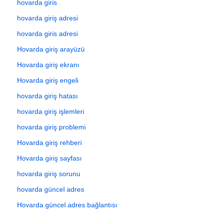
hovarda giris
hovarda giriş adresi
hovarda giris adresi
Hovarda giriş arayüzü
Hovarda giriş ekranı
Hovarda giriş engeli
hovarda giriş hatası
hovarda giriş işlemleri
hovarda giriş problemi
Hovarda giriş rehberi
Hovarda giriş sayfası
hovarda giriş sorunu
hovarda güncel adres
Hovarda güncel adres bağlantısı