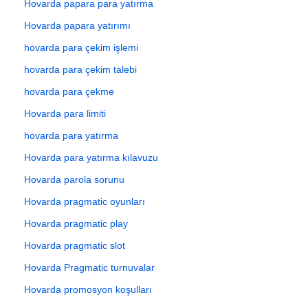
Hovarda papara para yatırma
Hovarda papara yatırımı
hovarda para çekim işlemi
hovarda para çekim talebi
hovarda para çekme
Hovarda para limiti
hovarda para yatırma
Hovarda para yatırma kılavuzu
Hovarda parola sorunu
Hovarda pragmatic oyunları
Hovarda pragmatic play
Hovarda pragmatic slot
Hovarda Pragmatic turnuvalar
Hovarda promosyon koşulları