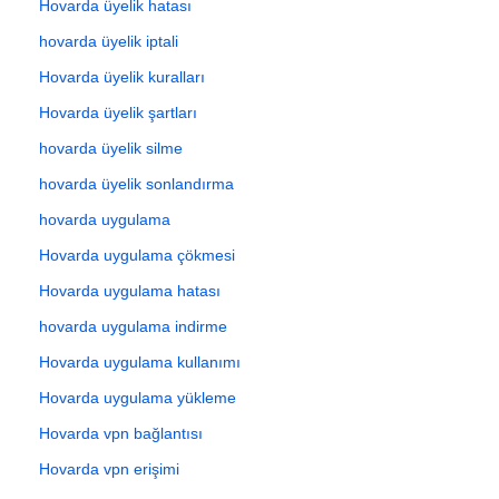
Hovarda üyelik hatası
hovarda üyelik iptali
Hovarda üyelik kuralları
Hovarda üyelik şartları
hovarda üyelik silme
hovarda üyelik sonlandırma
hovarda uygulama
Hovarda uygulama çökmesi
Hovarda uygulama hatası
hovarda uygulama indirme
Hovarda uygulama kullanımı
Hovarda uygulama yükleme
Hovarda vpn bağlantısı
Hovarda vpn erişimi