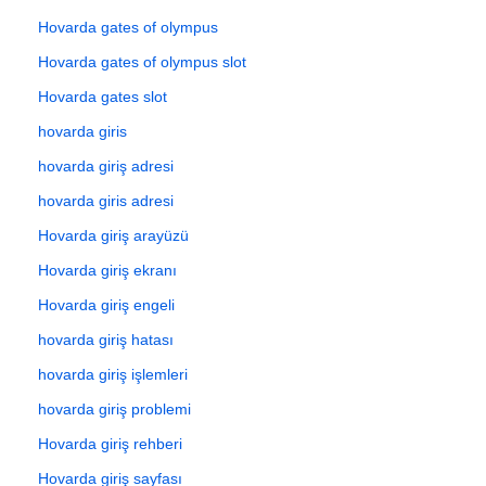
Hovarda gates of olympus
Hovarda gates of olympus slot
Hovarda gates slot
hovarda giris
hovarda giriş adresi
hovarda giris adresi
Hovarda giriş arayüzü
Hovarda giriş ekranı
Hovarda giriş engeli
hovarda giriş hatası
hovarda giriş işlemleri
hovarda giriş problemi
Hovarda giriş rehberi
Hovarda giriş sayfası