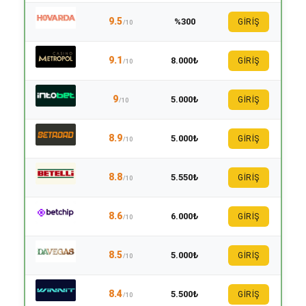
9.5
%300
GİRİŞ
/10
9.1
8.000₺
GİRİŞ
/10
9
5.000₺
GİRİŞ
/10
8.9
5.000₺
GİRİŞ
/10
8.8
5.550₺
GİRİŞ
/10
8.6
6.000₺
GİRİŞ
/10
8.5
5.000₺
GİRİŞ
/10
8.4
5.500₺
GİRİŞ
/10