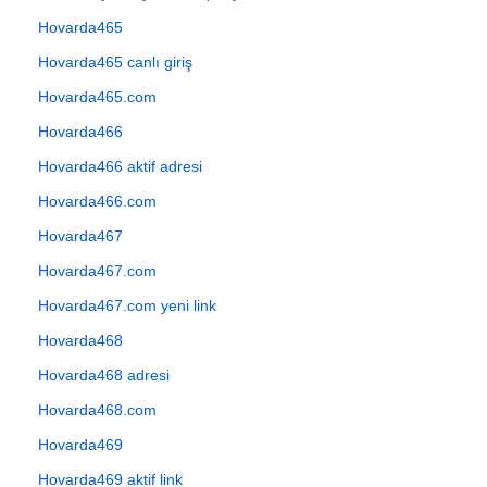
Hovarda465
Hovarda465 canlı giriş
Hovarda465.com
Hovarda466
Hovarda466 aktif adresi
Hovarda466.com
Hovarda467
Hovarda467.com
Hovarda467.com yeni link
Hovarda468
Hovarda468 adresi
Hovarda468.com
Hovarda469
Hovarda469 aktif link