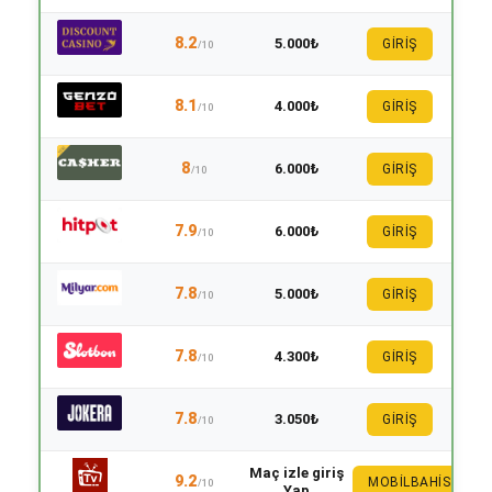
8.2
5.000₺
GİRİŞ
/10
8.1
4.000₺
GİRİŞ
/10
8
6.000₺
GİRİŞ
/10
7.9
6.000₺
GİRİŞ
/10
7.8
5.000₺
GİRİŞ
/10
7.8
4.300₺
GİRİŞ
/10
7.8
3.050₺
GİRİŞ
/10
Maç izle giriş
9.2
MOBILBAHIS
/10
Yap