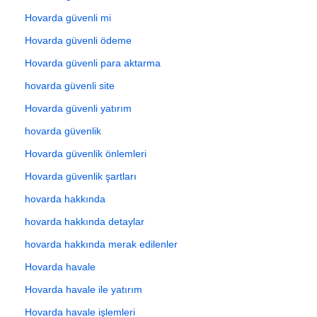
Hovarda güvenli mi
Hovarda güvenli ödeme
Hovarda güvenli para aktarma
hovarda güvenli site
Hovarda güvenli yatırım
hovarda güvenlik
Hovarda güvenlik önlemleri
Hovarda güvenlik şartları
hovarda hakkında
hovarda hakkında detaylar
hovarda hakkında merak edilenler
Hovarda havale
Hovarda havale ile yatırım
Hovarda havale işlemleri