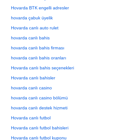
Hovarda BTK engelli adresler
hovarda çabuk üyelik
Hovarda canlı auto rulet
hovarda canlı bahis
hovarda canlı bahis firması
hovarda canlı bahis oranları
Hovarda canlı bahis seçenekleri
Hovarda canlı bahisler
hovarda canlı casino
hovarda canlı casino bölümü
hovarda canlı destek hizmeti
Hovarda canlı futbol
Hovarda canlı futbol bahisleri
Hovarda canlı futbol kuponu