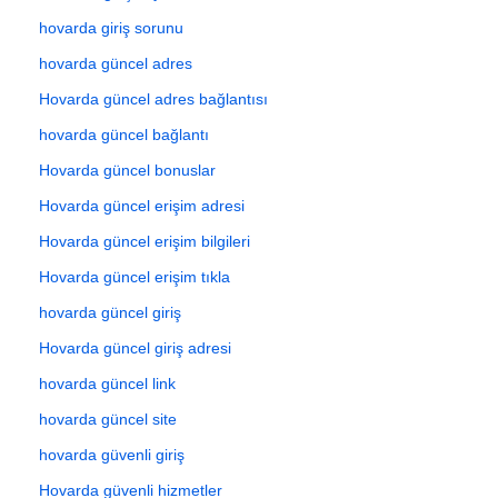
hovarda giriş sorunu
hovarda güncel adres
Hovarda güncel adres bağlantısı
hovarda güncel bağlantı
Hovarda güncel bonuslar
Hovarda güncel erişim adresi
Hovarda güncel erişim bilgileri
Hovarda güncel erişim tıkla
hovarda güncel giriş
Hovarda güncel giriş adresi
hovarda güncel link
hovarda güncel site
hovarda güvenli giriş
Hovarda güvenli hizmetler