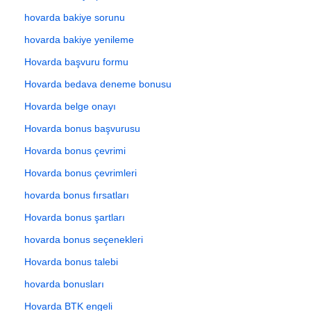
hovarda bakiye sorunu
hovarda bakiye yenileme
Hovarda başvuru formu
Hovarda bedava deneme bonusu
Hovarda belge onayı
Hovarda bonus başvurusu
Hovarda bonus çevrimi
Hovarda bonus çevrimleri
hovarda bonus fırsatları
Hovarda bonus şartları
hovarda bonus seçenekleri
Hovarda bonus talebi
hovarda bonusları
Hovarda BTK engeli