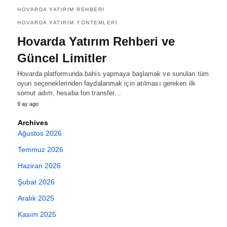
HOVARDA YATIRIM REHBERI
HOVARDA YATIRIM YÖNTEMLERI
Hovarda Yatırım Rehberi ve
Güncel Limitler
Hovarda platformunda bahis yapmaya başlamak ve sunulan tüm
oyun seçeneklerinden faydalanmak için atılması gereken ilk
somut adım, hesaba fon transfer…
9 ay ago
Archives
Ağustos 2026
Temmuz 2026
Haziran 2026
Şubat 2026
Aralık 2025
Kasım 2025