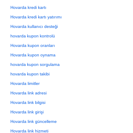
Hovarda kredi kartı
Hovarda kredi kartı yatırımı
Hovarda kullanıcı desteği
hovarda kupon kontrolü
Hovarda kupon oranları
Hovarda kupon oynama
hovarda kupon sorgulama
hovarda kupon takibi
Hovarda limitler
Hovarda link adresi
Hovarda link bilgisi
Hovarda link girişi
Hovarda link güncelleme
Hovarda link hizmeti