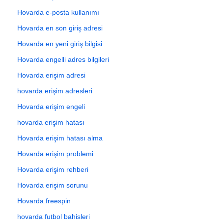
Hovarda e-posta kullanımı
Hovarda en son giriş adresi
Hovarda en yeni giriş bilgisi
Hovarda engelli adres bilgileri
Hovarda erişim adresi
hovarda erişim adresleri
Hovarda erişim engeli
hovarda erişim hatası
Hovarda erişim hatası alma
Hovarda erişim problemi
Hovarda erişim rehberi
Hovarda erişim sorunu
Hovarda freespin
hovarda futbol bahisleri