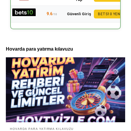
9.6
Güvenli Giriş
BETS10 YENI
/10
Hovarda para yatırma kılavuzu
HOVARDA PARA YATIRMA KILAVUZU