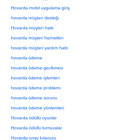
Hovarda mobil uygulama giriş
hovarda müşteri desteği
Hovarda müşteri hattı
hovarda müşteri hizmetleri
hovarda müşteri yardım hattı
hovarda ödeme
hovarda ödeme gecikmesi
hovarda ödeme işlemleri
hovarda ödeme problemi
hovarda ödeme sorunu
hovarda ödeme yöntemleri
Hovarda ödüllü oyunlar
Hovarda ödüllü turnuvalar
Hovarda onay kılavuzu