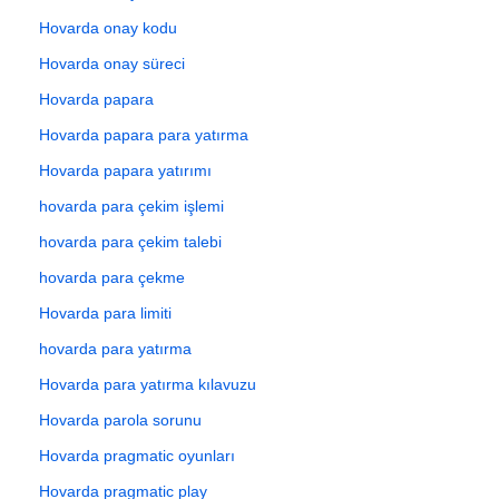
Hovarda onay kodu
Hovarda onay süreci
Hovarda papara
Hovarda papara para yatırma
Hovarda papara yatırımı
hovarda para çekim işlemi
hovarda para çekim talebi
hovarda para çekme
Hovarda para limiti
hovarda para yatırma
Hovarda para yatırma kılavuzu
Hovarda parola sorunu
Hovarda pragmatic oyunları
Hovarda pragmatic play