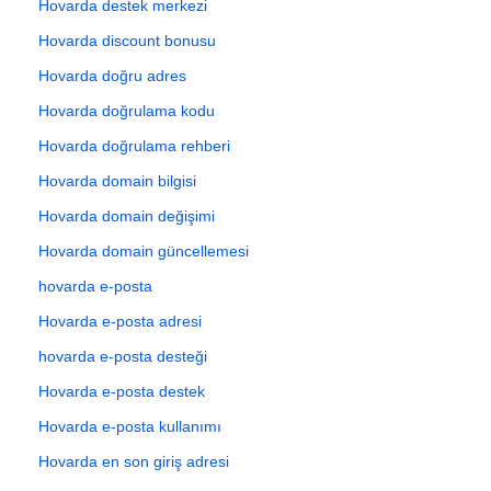
Hovarda destek merkezi
Hovarda discount bonusu
Hovarda doğru adres
Hovarda doğrulama kodu
Hovarda doğrulama rehberi
Hovarda domain bilgisi
Hovarda domain değişimi
Hovarda domain güncellemesi
hovarda e-posta
Hovarda e-posta adresi
hovarda e-posta desteği
Hovarda e-posta destek
Hovarda e-posta kullanımı
Hovarda en son giriş adresi