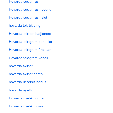
Hovarda sugar rush
Hovarda sugar rush oyunu
Hovarda sugar rush slot
hovarda tek tık giriş
Hovarda telefon bağlantısı
Hovarda telegram bonusları
Hovarda telegram fırsatları
Hovarda telegram kanalı
hovarda twitter
hovarda twitter adresi
hovarda ücretsiz bonus
hovarda üyelik
Hovarda üyelik bonusu
Hovarda üyelik formu