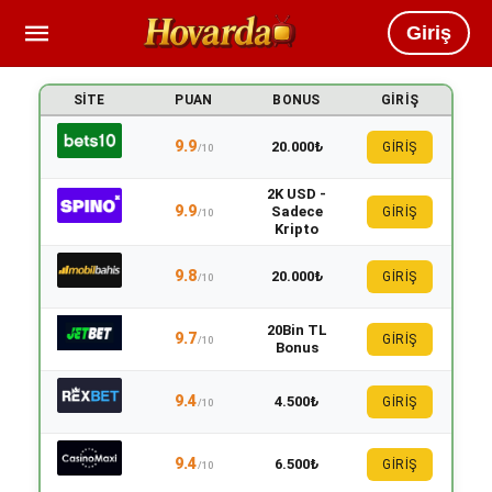
Giriş
SITE
PUAN
BONUS
GIRIŞ
9.9
20.000₺
GİRİŞ
/10
2K USD -
9.9
Sadece
GİRİŞ
/10
Kripto
9.8
20.000₺
GİRİŞ
/10
20Bin TL
9.7
GİRİŞ
/10
Bonus
9.4
4.500₺
GİRİŞ
/10
9.4
6.500₺
GİRİŞ
/10