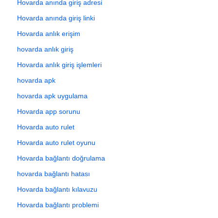
Hovarda anında giriş adresi
Hovarda anında giriş linki
Hovarda anlık erişim
hovarda anlık giriş
Hovarda anlık giriş işlemleri
hovarda apk
hovarda apk uygulama
Hovarda app sorunu
Hovarda auto rulet
Hovarda auto rulet oyunu
Hovarda bağlantı doğrulama
hovarda bağlantı hatası
Hovarda bağlantı kılavuzu
Hovarda bağlantı problemi