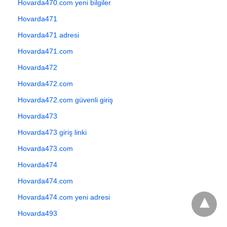
Hovarda470.com yeni bilgiler
Hovarda471
Hovarda471 adresi
Hovarda471.com
Hovarda472
Hovarda472.com
Hovarda472.com güvenli giriş
Hovarda473
Hovarda473 giriş linki
Hovarda473.com
Hovarda474
Hovarda474.com
Hovarda474.com yeni adresi
Hovarda493