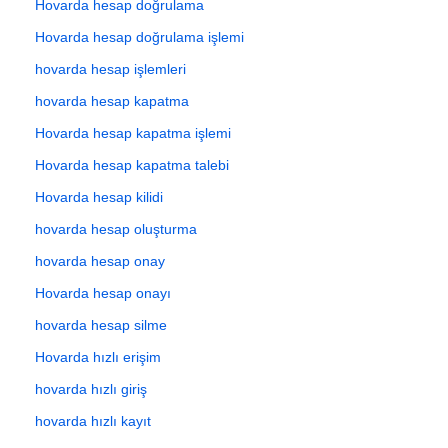
Hovarda hesap doğrulama
Hovarda hesap doğrulama işlemi
hovarda hesap işlemleri
hovarda hesap kapatma
Hovarda hesap kapatma işlemi
Hovarda hesap kapatma talebi
Hovarda hesap kilidi
hovarda hesap oluşturma
hovarda hesap onay
Hovarda hesap onayı
hovarda hesap silme
Hovarda hızlı erişim
hovarda hızlı giriş
hovarda hızlı kayıt