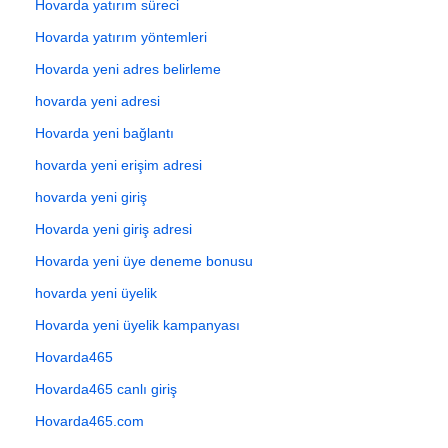
Hovarda yatırım süreci
Hovarda yatırım yöntemleri
Hovarda yeni adres belirleme
hovarda yeni adresi
Hovarda yeni bağlantı
hovarda yeni erişim adresi
hovarda yeni giriş
Hovarda yeni giriş adresi
Hovarda yeni üye deneme bonusu
hovarda yeni üyelik
Hovarda yeni üyelik kampanyası
Hovarda465
Hovarda465 canlı giriş
Hovarda465.com