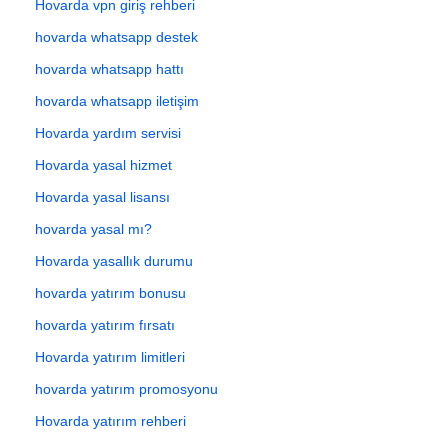
Hovarda vpn giriş rehberi
hovarda whatsapp destek
hovarda whatsapp hattı
hovarda whatsapp iletişim
Hovarda yardım servisi
Hovarda yasal hizmet
Hovarda yasal lisansı
hovarda yasal mı?
Hovarda yasallık durumu
hovarda yatırım bonusu
hovarda yatırım fırsatı
Hovarda yatırım limitleri
hovarda yatırım promosyonu
Hovarda yatırım rehberi