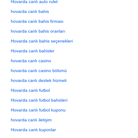
Hovarda canlı auto rulet
hovarda canlı bahis
hovarda canlı bahis firması
hovarda canlı bahis oranları
Hovarda canlı bahis seçenekleri
Hovarda canlı bahisler
hovarda canlı casino
hovarda canlı casino bölümü
hovarda canlı destek hizmeti
Hovarda canlı futbol
Hovarda canlı futbol bahisleri
Hovarda canlı futbol kuponu
hovarda canlı iletişim
Hovarda canlı kuponlar