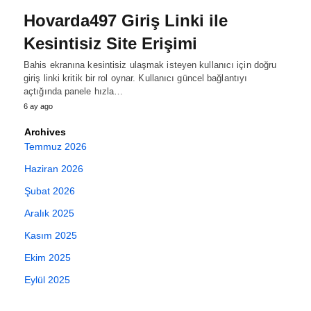
Hovarda497 Giriş Linki ile
Kesintisiz Site Erişimi
Bahis ekranına kesintisiz ulaşmak isteyen kullanıcı için doğru
giriş linki kritik bir rol oynar. Kullanıcı güncel bağlantıyı
açtığında panele hızla…
6 ay ago
Archives
Temmuz 2026
Haziran 2026
Şubat 2026
Aralık 2025
Kasım 2025
Ekim 2025
Eylül 2025