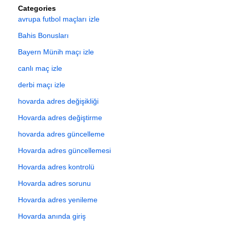
Categories
avrupa futbol maçları izle
Bahis Bonusları
Bayern Münih maçı izle
canlı maç izle
derbi maçı izle
hovarda adres değişikliği
Hovarda adres değiştirme
hovarda adres güncelleme
Hovarda adres güncellemesi
Hovarda adres kontrolü
Hovarda adres sorunu
Hovarda adres yenileme
Hovarda anında giriş