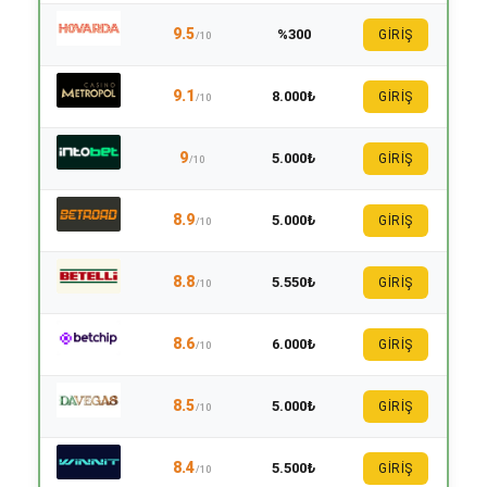
9.5
%300
GİRİŞ
/10
9.1
8.000₺
GİRİŞ
/10
9
5.000₺
GİRİŞ
/10
8.9
5.000₺
GİRİŞ
/10
8.8
5.550₺
GİRİŞ
/10
8.6
6.000₺
GİRİŞ
/10
8.5
5.000₺
GİRİŞ
/10
8.4
5.500₺
GİRİŞ
/10