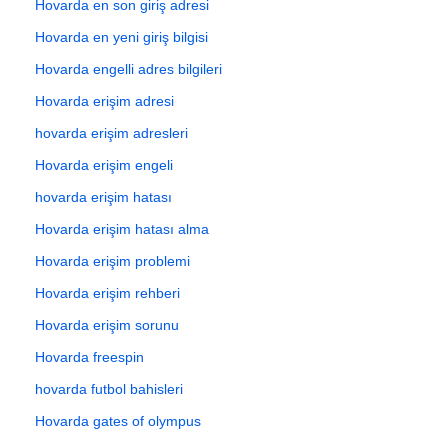
Hovarda en son giriş adresi
Hovarda en yeni giriş bilgisi
Hovarda engelli adres bilgileri
Hovarda erişim adresi
hovarda erişim adresleri
Hovarda erişim engeli
hovarda erişim hatası
Hovarda erişim hatası alma
Hovarda erişim problemi
Hovarda erişim rehberi
Hovarda erişim sorunu
Hovarda freespin
hovarda futbol bahisleri
Hovarda gates of olympus