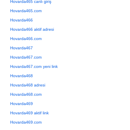
Hovarda465 canlı giriş
Hovarda465.com
Hovarda466
Hovarda466 aktif adresi
Hovarda466.com
Hovarda467
Hovarda467.com
Hovarda467.com yeni link
Hovarda468
Hovarda468 adresi
Hovarda468.com
Hovarda469
Hovarda469 aktif link
Hovarda469.com