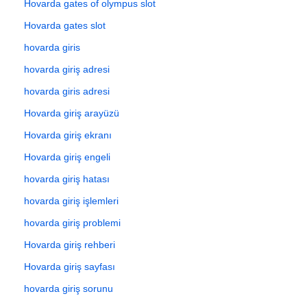
Hovarda gates of olympus slot
Hovarda gates slot
hovarda giris
hovarda giriş adresi
hovarda giris adresi
Hovarda giriş arayüzü
Hovarda giriş ekranı
Hovarda giriş engeli
hovarda giriş hatası
hovarda giriş işlemleri
hovarda giriş problemi
Hovarda giriş rehberi
Hovarda giriş sayfası
hovarda giriş sorunu