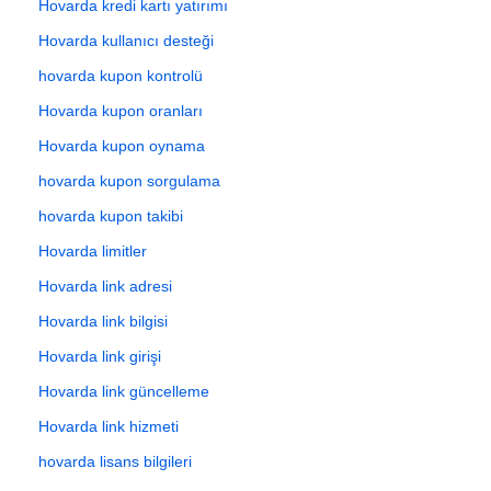
Hovarda kredi kartı yatırımı
Hovarda kullanıcı desteği
hovarda kupon kontrolü
Hovarda kupon oranları
Hovarda kupon oynama
hovarda kupon sorgulama
hovarda kupon takibi
Hovarda limitler
Hovarda link adresi
Hovarda link bilgisi
Hovarda link girişi
Hovarda link güncelleme
Hovarda link hizmeti
hovarda lisans bilgileri