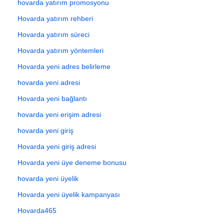
hovarda yatırım promosyonu
Hovarda yatırım rehberi
Hovarda yatırım süreci
Hovarda yatırım yöntemleri
Hovarda yeni adres belirleme
hovarda yeni adresi
Hovarda yeni bağlantı
hovarda yeni erişim adresi
hovarda yeni giriş
Hovarda yeni giriş adresi
Hovarda yeni üye deneme bonusu
hovarda yeni üyelik
Hovarda yeni üyelik kampanyası
Hovarda465