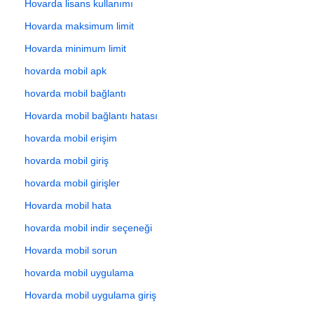
Hovarda lisans kullanımı
Hovarda maksimum limit
Hovarda minimum limit
hovarda mobil apk
hovarda mobil bağlantı
Hovarda mobil bağlantı hatası
hovarda mobil erişim
hovarda mobil giriş
hovarda mobil girişler
Hovarda mobil hata
hovarda mobil indir seçeneği
Hovarda mobil sorun
hovarda mobil uygulama
Hovarda mobil uygulama giriş