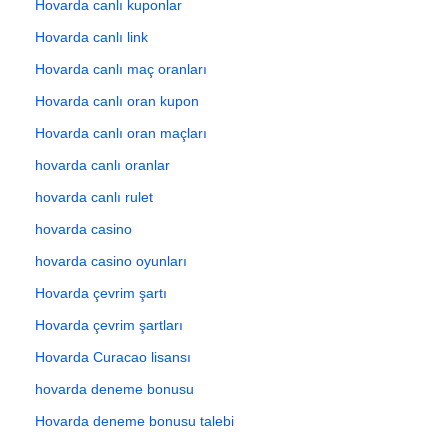
Hovarda canlı kuponlar
Hovarda canlı link
Hovarda canlı maç oranları
Hovarda canlı oran kupon
Hovarda canlı oran maçları
hovarda canlı oranlar
hovarda canlı rulet
hovarda casino
hovarda casino oyunları
Hovarda çevrim şartı
Hovarda çevrim şartları
Hovarda Curacao lisansı
hovarda deneme bonusu
Hovarda deneme bonusu talebi