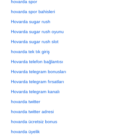
hovarda spor
hovarda spor bahisleri
Hovarda sugar rush
Hovarda sugar rush oyunu
Hovarda sugar rush slot
hovarda tek tık giriş
Hovarda telefon bağlantısı
Hovarda telegram bonusları
Hovarda telegram fırsatları
Hovarda telegram kanalı
hovarda twitter
hovarda twitter adresi
hovarda ücretsiz bonus
hovarda üyelik