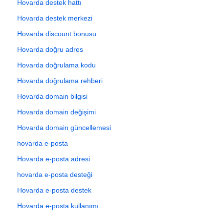
Hovarda destek hattı
Hovarda destek merkezi
Hovarda discount bonusu
Hovarda doğru adres
Hovarda doğrulama kodu
Hovarda doğrulama rehberi
Hovarda domain bilgisi
Hovarda domain değişimi
Hovarda domain güncellemesi
hovarda e-posta
Hovarda e-posta adresi
hovarda e-posta desteği
Hovarda e-posta destek
Hovarda e-posta kullanımı