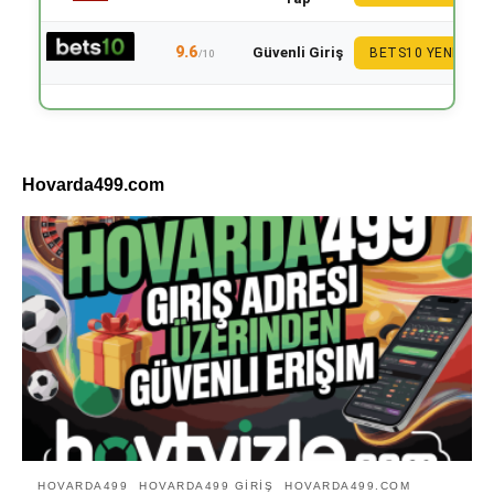
9.6
Güvenli Giriş
BETS10 YENI
/10
Hovarda499.com
HOVARDA499
HOVARDA499 GIRIŞ
HOVARDA499.COM