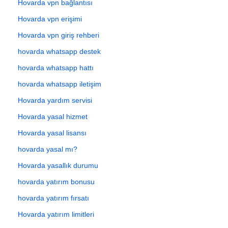
Hovarda vpn bağlantısı
Hovarda vpn erişimi
Hovarda vpn giriş rehberi
hovarda whatsapp destek
hovarda whatsapp hattı
hovarda whatsapp iletişim
Hovarda yardım servisi
Hovarda yasal hizmet
Hovarda yasal lisansı
hovarda yasal mı?
Hovarda yasallık durumu
hovarda yatırım bonusu
hovarda yatırım fırsatı
Hovarda yatırım limitleri