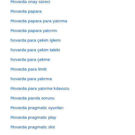
Hovarda onay süreci
Hovarda papara
Hovarda papara para yatırma
Hovarda papara yatırımı
hovarda para çekim işlemi
hovarda para çekim talebi
hovarda para çekme
Hovarda para limiti
hovarda para yatırma
Hovarda para yatırma kılavuzu
Hovarda parola sorunu
Hovarda pragmatic oyunları
Hovarda pragmatic play
Hovarda pragmatic slot