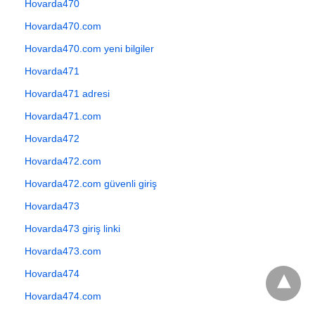
Hovarda470
Hovarda470.com
Hovarda470.com yeni bilgiler
Hovarda471
Hovarda471 adresi
Hovarda471.com
Hovarda472
Hovarda472.com
Hovarda472.com güvenli giriş
Hovarda473
Hovarda473 giriş linki
Hovarda473.com
Hovarda474
Hovarda474.com