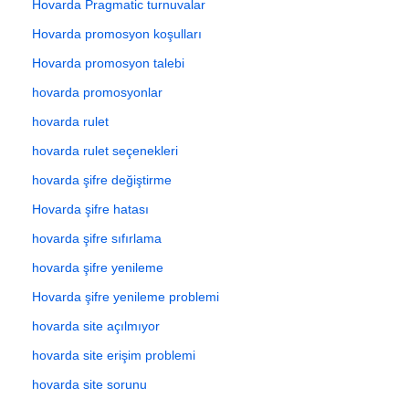
Hovarda Pragmatic turnuvalar
Hovarda promosyon koşulları
Hovarda promosyon talebi
hovarda promosyonlar
hovarda rulet
hovarda rulet seçenekleri
hovarda şifre değiştirme
Hovarda şifre hatası
hovarda şifre sıfırlama
hovarda şifre yenileme
Hovarda şifre yenileme problemi
hovarda site açılmıyor
hovarda site erişim problemi
hovarda site sorunu