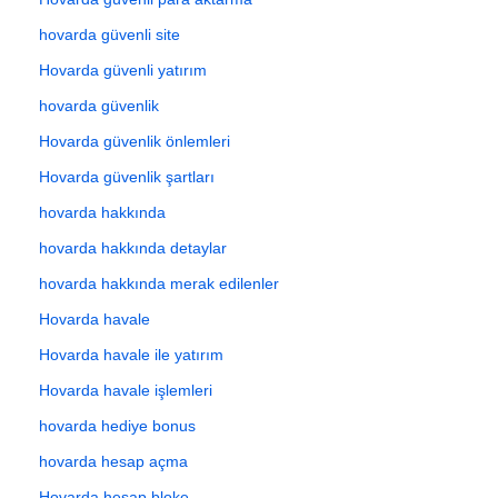
hovarda güvenli site
Hovarda güvenli yatırım
hovarda güvenlik
Hovarda güvenlik önlemleri
Hovarda güvenlik şartları
hovarda hakkında
hovarda hakkında detaylar
hovarda hakkında merak edilenler
Hovarda havale
Hovarda havale ile yatırım
Hovarda havale işlemleri
hovarda hediye bonus
hovarda hesap açma
Hovarda hesap bloke