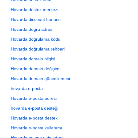
Hovarda destek merkezi
Hovarda discount bonusu
Hovarda doğru adres
Hovarda doğrulama kodu
Hovarda doğrulama rehberi
Hovarda domain bilgisi
Hovarda domain değişimi
Hovarda domain güncellemesi
hovarda e-posta
Hovarda e-posta adresi
hovarda e-posta desteği
Hovarda e-posta destek
Hovarda e-posta kullanımı
Hovarda en son giriş adresi