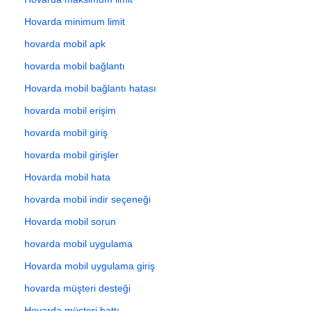
Hovarda minimum limit
hovarda mobil apk
hovarda mobil bağlantı
Hovarda mobil bağlantı hatası
hovarda mobil erişim
hovarda mobil giriş
hovarda mobil girişler
Hovarda mobil hata
hovarda mobil indir seçeneği
Hovarda mobil sorun
hovarda mobil uygulama
Hovarda mobil uygulama giriş
hovarda müşteri desteği
Hovarda müşteri hattı