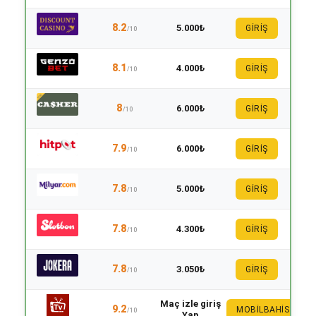
8.2
5.000₺
GİRİŞ
/10
8.1
4.000₺
GİRİŞ
/10
8
6.000₺
GİRİŞ
/10
7.9
6.000₺
GİRİŞ
/10
7.8
5.000₺
GİRİŞ
/10
7.8
4.300₺
GİRİŞ
/10
7.8
3.050₺
GİRİŞ
/10
Maç izle giriş
9.2
MOBILBAHIS
/10
Yap