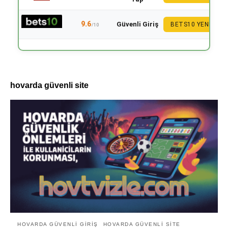
9.6
Güvenli Giriş
BETS10 YENI
/10
hovarda güvenli site
HOVARDA GÜVENLI GIRIŞ
HOVARDA GÜVENLI SITE