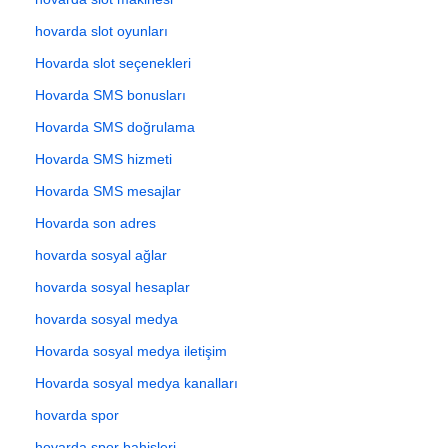
hovarda slot oyunları
Hovarda slot seçenekleri
Hovarda SMS bonusları
Hovarda SMS doğrulama
Hovarda SMS hizmeti
Hovarda SMS mesajlar
Hovarda son adres
hovarda sosyal ağlar
hovarda sosyal hesaplar
hovarda sosyal medya
Hovarda sosyal medya iletişim
Hovarda sosyal medya kanalları
hovarda spor
hovarda spor bahisleri