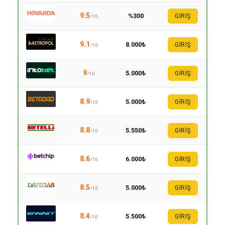
9.5
%300
GİRİŞ
/10
9.1
8.000₺
GİRİŞ
/10
9
5.000₺
GİRİŞ
/10
8.9
5.000₺
GİRİŞ
/10
8.8
5.550₺
GİRİŞ
/10
8.6
6.000₺
GİRİŞ
/10
8.5
5.000₺
GİRİŞ
/10
8.4
5.500₺
GİRİŞ
/10