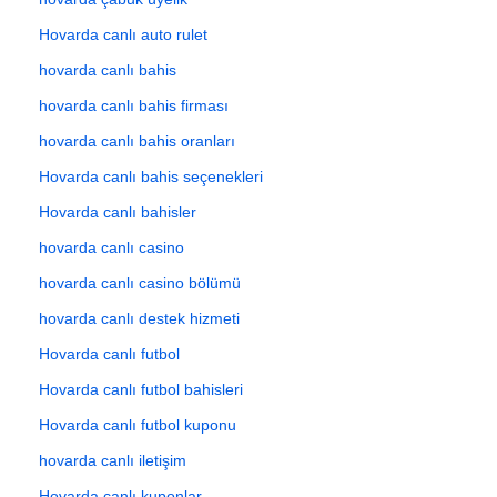
Hovarda canlı auto rulet
hovarda canlı bahis
hovarda canlı bahis firması
hovarda canlı bahis oranları
Hovarda canlı bahis seçenekleri
Hovarda canlı bahisler
hovarda canlı casino
hovarda canlı casino bölümü
hovarda canlı destek hizmeti
Hovarda canlı futbol
Hovarda canlı futbol bahisleri
Hovarda canlı futbol kuponu
hovarda canlı iletişim
Hovarda canlı kuponlar