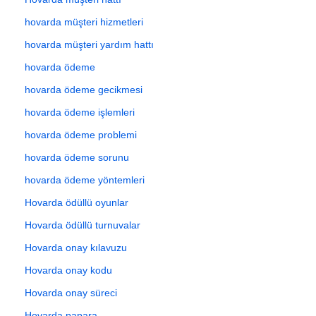
hovarda müşteri hizmetleri
hovarda müşteri yardım hattı
hovarda ödeme
hovarda ödeme gecikmesi
hovarda ödeme işlemleri
hovarda ödeme problemi
hovarda ödeme sorunu
hovarda ödeme yöntemleri
Hovarda ödüllü oyunlar
Hovarda ödüllü turnuvalar
Hovarda onay kılavuzu
Hovarda onay kodu
Hovarda onay süreci
Hovarda papara