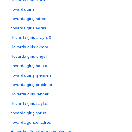
hovarda giris
hovarda giriş adresi
hovarda giris adresi
Hovarda giriş arayüzü
Hovarda giriş ekranı
Hovarda giriş engeli
hovarda giriş hatası
hovarda giriş işlemleri
hovarda giriş problemi
Hovarda giriş rehberi
Hovarda giriş sayfası
hovarda giriş sorunu
hovarda güncel adres
Hovarda güncel adres bağlantısı