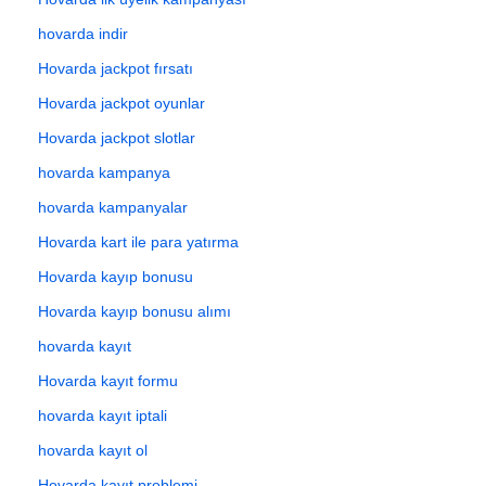
hovarda indir
Hovarda jackpot fırsatı
Hovarda jackpot oyunlar
Hovarda jackpot slotlar
hovarda kampanya
hovarda kampanyalar
Hovarda kart ile para yatırma
Hovarda kayıp bonusu
Hovarda kayıp bonusu alımı
hovarda kayıt
Hovarda kayıt formu
hovarda kayıt iptali
hovarda kayıt ol
Hovarda kayıt problemi