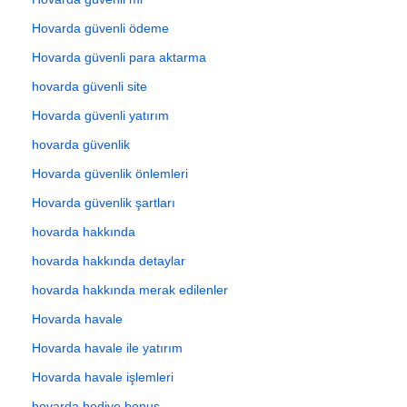
Hovarda güvenli ödeme
Hovarda güvenli para aktarma
hovarda güvenli site
Hovarda güvenli yatırım
hovarda güvenlik
Hovarda güvenlik önlemleri
Hovarda güvenlik şartları
hovarda hakkında
hovarda hakkında detaylar
hovarda hakkında merak edilenler
Hovarda havale
Hovarda havale ile yatırım
Hovarda havale işlemleri
hovarda hediye bonus