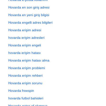
Hovarda en son giriş adresi
Hovarda en yeni giriş bilgisi
Hovarda engelli adres bilgileri
Hovarda erişim adresi
hovarda erişim adresleri
Hovarda erişim engeli
hovarda erişim hatası
Hovarda erişim hatası alma
Hovarda erişim problemi
Hovarda erişim rehberi
Hovarda erişim sorunu
Hovarda freespin
hovarda futbol bahisleri
Hovarda gates of olympus