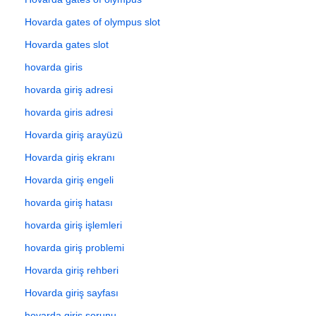
Hovarda gates of olympus slot
Hovarda gates slot
hovarda giris
hovarda giriş adresi
hovarda giris adresi
Hovarda giriş arayüzü
Hovarda giriş ekranı
Hovarda giriş engeli
hovarda giriş hatası
hovarda giriş işlemleri
hovarda giriş problemi
Hovarda giriş rehberi
Hovarda giriş sayfası
hovarda giriş sorunu