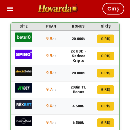
Giriş
SITE
PUAN
BONUS
GIRIŞ
9.9
20.000₺
GİRİŞ
/10
2K USD -
9.9
Sadece
GİRİŞ
/10
Kripto
9.8
20.000₺
GİRİŞ
/10
20Bin TL
9.7
GİRİŞ
/10
Bonus
9.4
4.500₺
GİRİŞ
/10
9.4
6.500₺
GİRİŞ
/10