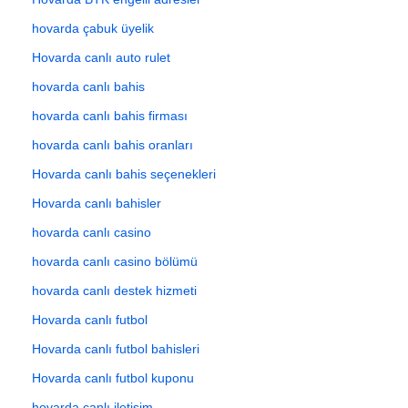
hovarda çabuk üyelik
Hovarda canlı auto rulet
hovarda canlı bahis
hovarda canlı bahis firması
hovarda canlı bahis oranları
Hovarda canlı bahis seçenekleri
Hovarda canlı bahisler
hovarda canlı casino
hovarda canlı casino bölümü
hovarda canlı destek hizmeti
Hovarda canlı futbol
Hovarda canlı futbol bahisleri
Hovarda canlı futbol kuponu
hovarda canlı iletişim