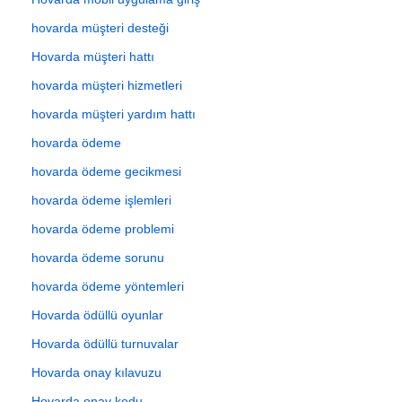
hovarda müşteri desteği
Hovarda müşteri hattı
hovarda müşteri hizmetleri
hovarda müşteri yardım hattı
hovarda ödeme
hovarda ödeme gecikmesi
hovarda ödeme işlemleri
hovarda ödeme problemi
hovarda ödeme sorunu
hovarda ödeme yöntemleri
Hovarda ödüllü oyunlar
Hovarda ödüllü turnuvalar
Hovarda onay kılavuzu
Hovarda onay kodu