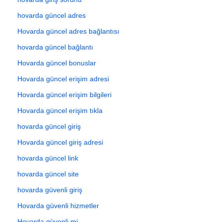
hovarda güncel adres
Hovarda güncel adres bağlantısı
hovarda güncel bağlantı
Hovarda güncel bonuslar
Hovarda güncel erişim adresi
Hovarda güncel erişim bilgileri
Hovarda güncel erişim tıkla
hovarda güncel giriş
Hovarda güncel giriş adresi
hovarda güncel link
hovarda güncel site
hovarda güvenli giriş
Hovarda güvenli hizmetler
Hovarda güvenli mi