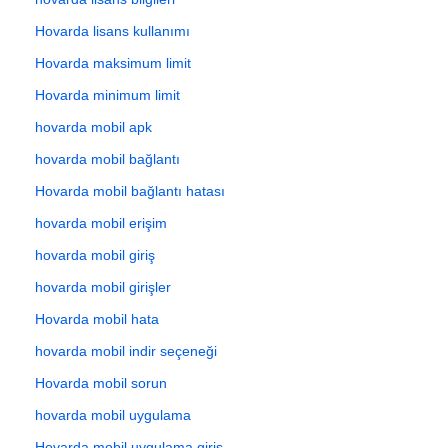
Hovarda lisans kullanımı
Hovarda maksimum limit
Hovarda minimum limit
hovarda mobil apk
hovarda mobil bağlantı
Hovarda mobil bağlantı hatası
hovarda mobil erişim
hovarda mobil giriş
hovarda mobil girişler
Hovarda mobil hata
hovarda mobil indir seçeneği
Hovarda mobil sorun
hovarda mobil uygulama
Hovarda mobil uygulama giriş