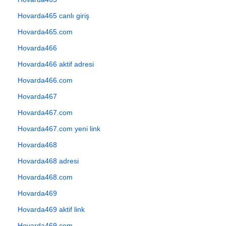
Hovarda465 canlı giriş
Hovarda465.com
Hovarda466
Hovarda466 aktif adresi
Hovarda466.com
Hovarda467
Hovarda467.com
Hovarda467.com yeni link
Hovarda468
Hovarda468 adresi
Hovarda468.com
Hovarda469
Hovarda469 aktif link
Hovarda469.com