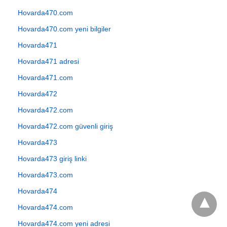
Hovarda470.com
Hovarda470.com yeni bilgiler
Hovarda471
Hovarda471 adresi
Hovarda471.com
Hovarda472
Hovarda472.com
Hovarda472.com güvenli giriş
Hovarda473
Hovarda473 giriş linki
Hovarda473.com
Hovarda474
Hovarda474.com
Hovarda474.com yeni adresi