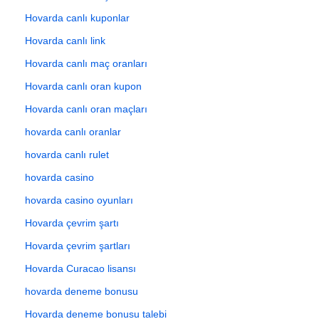
Hovarda canlı kuponlar
Hovarda canlı link
Hovarda canlı maç oranları
Hovarda canlı oran kupon
Hovarda canlı oran maçları
hovarda canlı oranlar
hovarda canlı rulet
hovarda casino
hovarda casino oyunları
Hovarda çevrim şartı
Hovarda çevrim şartları
Hovarda Curacao lisansı
hovarda deneme bonusu
Hovarda deneme bonusu talebi