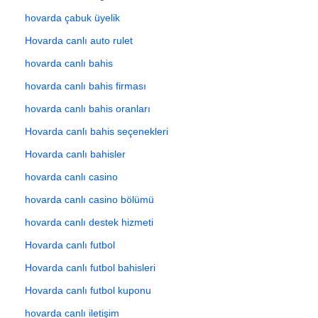
hovarda çabuk üyelik
Hovarda canlı auto rulet
hovarda canlı bahis
hovarda canlı bahis firması
hovarda canlı bahis oranları
Hovarda canlı bahis seçenekleri
Hovarda canlı bahisler
hovarda canlı casino
hovarda canlı casino bölümü
hovarda canlı destek hizmeti
Hovarda canlı futbol
Hovarda canlı futbol bahisleri
Hovarda canlı futbol kuponu
hovarda canlı iletişim