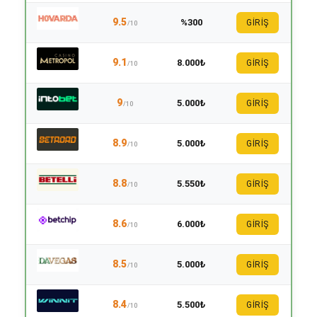
9.5
%300
GİRİŞ
/10
9.1
8.000₺
GİRİŞ
/10
9
5.000₺
GİRİŞ
/10
8.9
5.000₺
GİRİŞ
/10
8.8
5.550₺
GİRİŞ
/10
8.6
6.000₺
GİRİŞ
/10
8.5
5.000₺
GİRİŞ
/10
8.4
5.500₺
GİRİŞ
/10