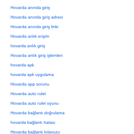
Hovarda anında giriş
Hovarda anında giriş adresi
Hovarda anında giriş linki
Hovarda anlık erişim
hovarda anlık giriş
Hovarda anlık giriş işlemleri
hovarda apk
hovarda apk uygulama
Hovarda app sorunu
Hovarda auto rulet
Hovarda auto rulet oyunu
Hovarda bağlantı doğrulama
hovarda bağlantı hatası
Hovarda bağlantı kılavuzu