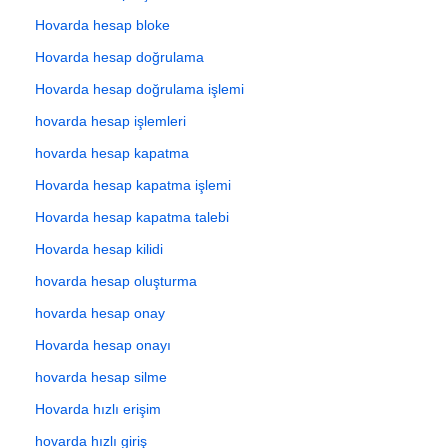
Hovarda hesap bloke
Hovarda hesap doğrulama
Hovarda hesap doğrulama işlemi
hovarda hesap işlemleri
hovarda hesap kapatma
Hovarda hesap kapatma işlemi
Hovarda hesap kapatma talebi
Hovarda hesap kilidi
hovarda hesap oluşturma
hovarda hesap onay
Hovarda hesap onayı
hovarda hesap silme
Hovarda hızlı erişim
hovarda hızlı giriş