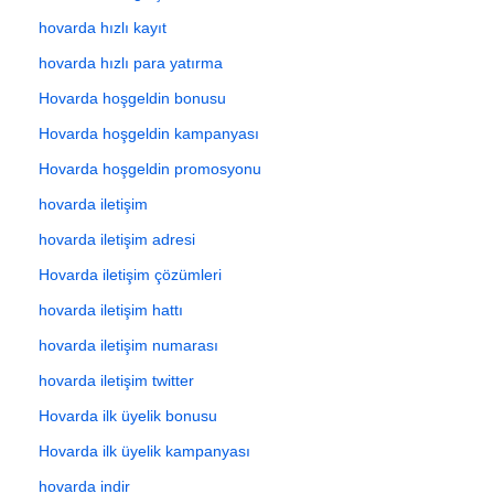
hovarda hızlı kayıt
hovarda hızlı para yatırma
Hovarda hoşgeldin bonusu
Hovarda hoşgeldin kampanyası
Hovarda hoşgeldin promosyonu
hovarda iletişim
hovarda iletişim adresi
Hovarda iletişim çözümleri
hovarda iletişim hattı
hovarda iletişim numarası
hovarda iletişim twitter
Hovarda ilk üyelik bonusu
Hovarda ilk üyelik kampanyası
hovarda indir