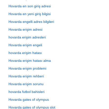
Hovarda en son giriş adresi
Hovarda en yeni giriş bilgisi
Hovarda engelli adres bilgileri
Hovarda erişim adresi
hovarda erişim adresleri
Hovarda erişim engeli
hovarda erişim hatası
Hovarda erişim hatası alma
Hovarda erişim problemi
Hovarda erişim rehberi
Hovarda erişim sorunu
hovarda futbol bahisleri
Hovarda gates of olympus
Hovarda gates of olympus slot