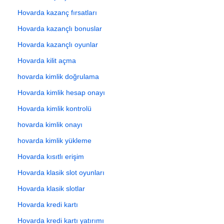
Hovarda kazanç fırsatları
Hovarda kazançlı bonuslar
Hovarda kazançlı oyunlar
Hovarda kilit açma
hovarda kimlik doğrulama
Hovarda kimlik hesap onayı
Hovarda kimlik kontrolü
hovarda kimlik onayı
hovarda kimlik yükleme
Hovarda kısıtlı erişim
Hovarda klasik slot oyunları
Hovarda klasik slotlar
Hovarda kredi kartı
Hovarda kredi kartı yatırımı