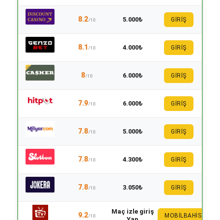
8.2
5.000₺
GİRİŞ
/10
8.1
4.000₺
GİRİŞ
/10
8
6.000₺
GİRİŞ
/10
7.9
6.000₺
GİRİŞ
/10
7.8
5.000₺
GİRİŞ
/10
7.8
4.300₺
GİRİŞ
/10
7.8
3.050₺
GİRİŞ
/10
Maç izle giriş
9.2
MOBILBAHIS
/10
Yap