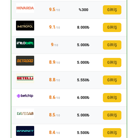
9.5
%300
GİRİŞ
/10
9.1
8.000₺
GİRİŞ
/10
9
5.000₺
GİRİŞ
/10
8.9
5.000₺
GİRİŞ
/10
8.8
5.550₺
GİRİŞ
/10
8.6
6.000₺
GİRİŞ
/10
8.5
5.000₺
GİRİŞ
/10
8.4
5.500₺
GİRİŞ
/10