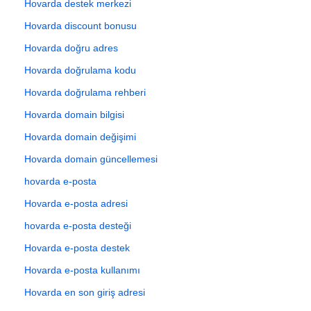
Hovarda destek merkezi
Hovarda discount bonusu
Hovarda doğru adres
Hovarda doğrulama kodu
Hovarda doğrulama rehberi
Hovarda domain bilgisi
Hovarda domain değişimi
Hovarda domain güncellemesi
hovarda e-posta
Hovarda e-posta adresi
hovarda e-posta desteği
Hovarda e-posta destek
Hovarda e-posta kullanımı
Hovarda en son giriş adresi