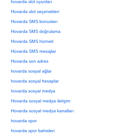
hovarda slot oyunları
Hovarda slot seçenekleri
Hovarda SMS bonusları
Hovarda SMS doğrulama
Hovarda SMS hizmeti
Hovarda SMS mesajlar
Hovarda son adres
hovarda sosyal ağlar
hovarda sosyal hesaplar
hovarda sosyal medya
Hovarda sosyal medya iletişim
Hovarda sosyal medya kanalları
hovarda spor
hovarda spor bahisleri