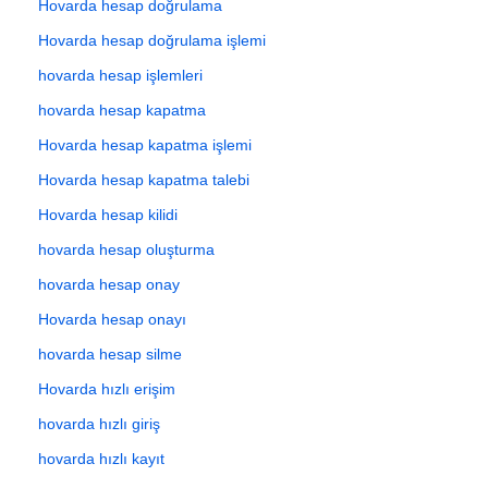
Hovarda hesap doğrulama
Hovarda hesap doğrulama işlemi
hovarda hesap işlemleri
hovarda hesap kapatma
Hovarda hesap kapatma işlemi
Hovarda hesap kapatma talebi
Hovarda hesap kilidi
hovarda hesap oluşturma
hovarda hesap onay
Hovarda hesap onayı
hovarda hesap silme
Hovarda hızlı erişim
hovarda hızlı giriş
hovarda hızlı kayıt