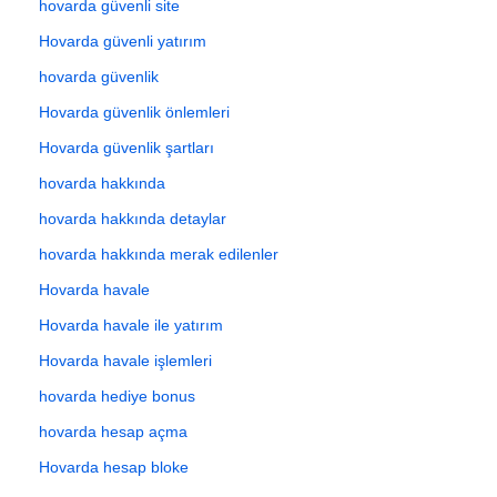
hovarda güvenli site
Hovarda güvenli yatırım
hovarda güvenlik
Hovarda güvenlik önlemleri
Hovarda güvenlik şartları
hovarda hakkında
hovarda hakkında detaylar
hovarda hakkında merak edilenler
Hovarda havale
Hovarda havale ile yatırım
Hovarda havale işlemleri
hovarda hediye bonus
hovarda hesap açma
Hovarda hesap bloke