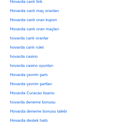
Hovarda canlı link
Hovarda canlı maç oranları
Hovarda canlı oran kupon
Hovarda canlı oran maçları
hovarda canlı oranlar
hovarda canlı rulet
hovarda casino
hovarda casino oyunları
Hovarda çevrim şartı
Hovarda çevrim şartları
Hovarda Curacao lisansı
hovarda deneme bonusu
Hovarda deneme bonusu talebi
Hovarda destek hattı