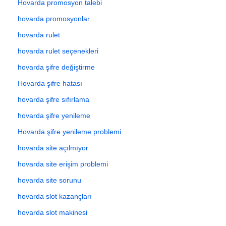
Hovarda promosyon talebi
hovarda promosyonlar
hovarda rulet
hovarda rulet seçenekleri
hovarda şifre değiştirme
Hovarda şifre hatası
hovarda şifre sıfırlama
hovarda şifre yenileme
Hovarda şifre yenileme problemi
hovarda site açılmıyor
hovarda site erişim problemi
hovarda site sorunu
hovarda slot kazançları
hovarda slot makinesi