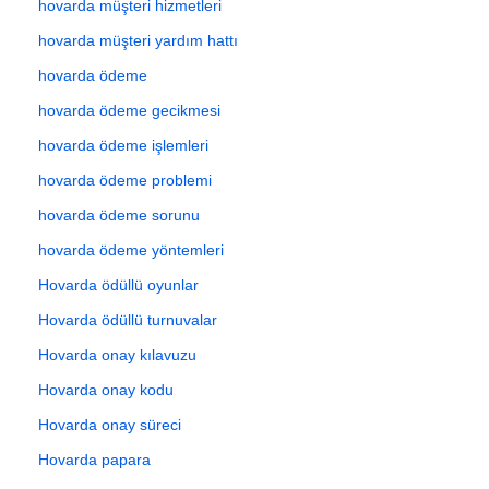
hovarda müşteri hizmetleri
hovarda müşteri yardım hattı
hovarda ödeme
hovarda ödeme gecikmesi
hovarda ödeme işlemleri
hovarda ödeme problemi
hovarda ödeme sorunu
hovarda ödeme yöntemleri
Hovarda ödüllü oyunlar
Hovarda ödüllü turnuvalar
Hovarda onay kılavuzu
Hovarda onay kodu
Hovarda onay süreci
Hovarda papara