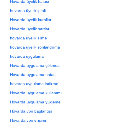
Hovarda üyelik hatası
hovarda üyelik iptali
Hovarda üyelik kuralları
Hovarda üyelik şartları
hovarda üyelik silme
hovarda üyelik sonlandırma
hovarda uygulama
Hovarda uygulama çökmesi
Hovarda uygulama hatası
hovarda uygulama indirme
Hovarda uygulama kullanımı
Hovarda uygulama yükleme
Hovarda vpn bağlantısı
Hovarda vpn erişimi