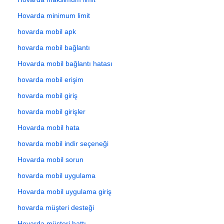
Hovarda minimum limit
hovarda mobil apk
hovarda mobil bağlantı
Hovarda mobil bağlantı hatası
hovarda mobil erişim
hovarda mobil giriş
hovarda mobil girişler
Hovarda mobil hata
hovarda mobil indir seçeneği
Hovarda mobil sorun
hovarda mobil uygulama
Hovarda mobil uygulama giriş
hovarda müşteri desteği
Hovarda müşteri hattı