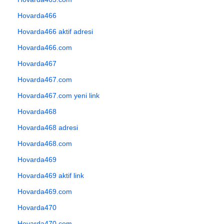
Hovarda466
Hovarda466 aktif adresi
Hovarda466.com
Hovarda467
Hovarda467.com
Hovarda467.com yeni link
Hovarda468
Hovarda468 adresi
Hovarda468.com
Hovarda469
Hovarda469 aktif link
Hovarda469.com
Hovarda470
Hovarda470.com