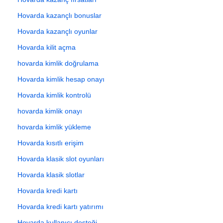
Hovarda kazançlı bonuslar
Hovarda kazançlı oyunlar
Hovarda kilit açma
hovarda kimlik doğrulama
Hovarda kimlik hesap onayı
Hovarda kimlik kontrolü
hovarda kimlik onayı
hovarda kimlik yükleme
Hovarda kısıtlı erişim
Hovarda klasik slot oyunları
Hovarda klasik slotlar
Hovarda kredi kartı
Hovarda kredi kartı yatırımı
Hovarda kullanıcı desteği