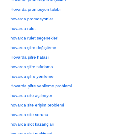
Hovarda promosyon talebi
hovarda promosyonlar
hovarda rulet
hovarda rulet seçenekleri
hovarda şifre değiştirme
Hovarda şifre hatası
hovarda şifre sıfırlama
hovarda şifre yenileme
Hovarda şifre yenileme problemi
hovarda site açılmıyor
hovarda site erişim problemi
hovarda site sorunu
hovarda slot kazançları
hovarda slot makinesi