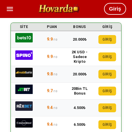
Giriş
SITE
PUAN
BONUS
GIRIŞ
9.9
20.000₺
GİRİŞ
/10
2K USD -
9.9
Sadece
GİRİŞ
/10
Kripto
9.8
20.000₺
GİRİŞ
/10
20Bin TL
9.7
GİRİŞ
/10
Bonus
9.4
4.500₺
GİRİŞ
/10
9.4
6.500₺
GİRİŞ
/10