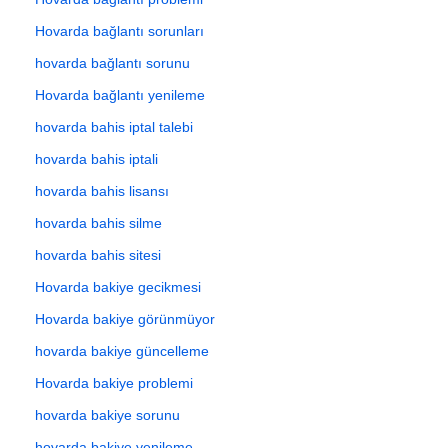
Hovarda bağlantı sorunları
hovarda bağlantı sorunu
Hovarda bağlantı yenileme
hovarda bahis iptal talebi
hovarda bahis iptali
hovarda bahis lisansı
hovarda bahis silme
hovarda bahis sitesi
Hovarda bakiye gecikmesi
Hovarda bakiye görünmüyor
hovarda bakiye güncelleme
Hovarda bakiye problemi
hovarda bakiye sorunu
hovarda bakiye yenileme