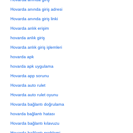
Hovarda anında giriş adresi
Hovarda anında giriş linki
Hovarda anlık erişim
hovarda anlık giriş
Hovarda anlık giriş işlemleri
hovarda apk
hovarda apk uygulama
Hovarda app sorunu
Hovarda auto rulet
Hovarda auto rulet oyunu
Hovarda bağlantı doğrulama
hovarda bağlantı hatası
Hovarda bağlantı kılavuzu
Hovarda bağlantı problemi