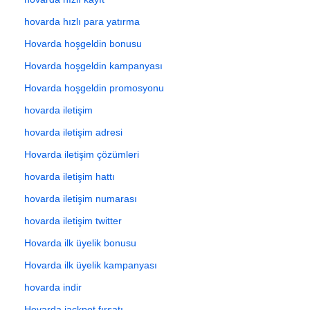
hovarda hızlı para yatırma
Hovarda hoşgeldin bonusu
Hovarda hoşgeldin kampanyası
Hovarda hoşgeldin promosyonu
hovarda iletişim
hovarda iletişim adresi
Hovarda iletişim çözümleri
hovarda iletişim hattı
hovarda iletişim numarası
hovarda iletişim twitter
Hovarda ilk üyelik bonusu
Hovarda ilk üyelik kampanyası
hovarda indir
Hovarda jackpot fırsatı