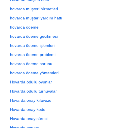
hovarda müşteri hizmetleri
hovarda müşteri yardım hattı
hovarda ödeme
hovarda ödeme gecikmesi
hovarda ödeme işlemleri
hovarda ödeme problemi
hovarda ödeme sorunu
hovarda ödeme yöntemleri
Hovarda ödüllü oyunlar
Hovarda ödüllü turnuvalar
Hovarda onay kılavuzu
Hovarda onay kodu
Hovarda onay süreci
Hovarda papara