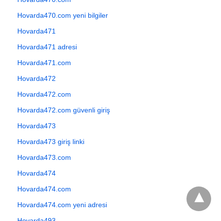
Hovarda470.com yeni bilgiler
Hovarda471
Hovarda471 adresi
Hovarda471.com
Hovarda472
Hovarda472.com
Hovarda472.com güvenli giriş
Hovarda473
Hovarda473 giriş linki
Hovarda473.com
Hovarda474
Hovarda474.com
Hovarda474.com yeni adresi
Hovarda493