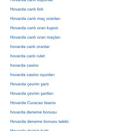
Hovarda canlı link
Hovarda canlı maç oranları
Hovarda canlı oran kupon
Hovarda canlı oran maçları
hovarda canlı oranlar
hovarda canlı rulet
hovarda casino
hovarda casino oyunları
Hovarda çevrim şartı
Hovarda çevrim şartları
Hovarda Curacao lisansı
hovarda deneme bonusu
Hovarda deneme bonusu talebi
Hovarda destek hattı