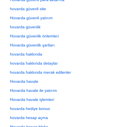
hovarda güvenli site
Hovarda güvenli yatırım
hovarda güvenlik
Hovarda güvenlik önlemleri
Hovarda güvenlik şartları
hovarda hakkında
hovarda hakkında detaylar
hovarda hakkında merak edilenler
Hovarda havale
Hovarda havale ile yatırım
Hovarda havale işlemleri
hovarda hediye bonus
hovarda hesap açma
Hovarda hesap bloke