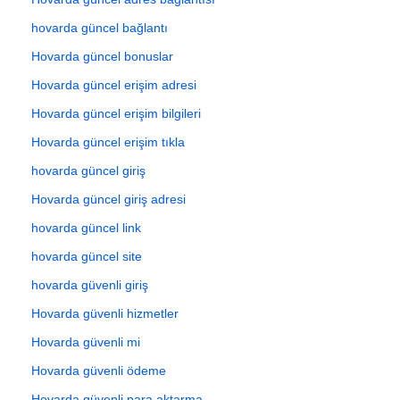
hovarda güncel bağlantı
Hovarda güncel bonuslar
Hovarda güncel erişim adresi
Hovarda güncel erişim bilgileri
Hovarda güncel erişim tıkla
hovarda güncel giriş
Hovarda güncel giriş adresi
hovarda güncel link
hovarda güncel site
hovarda güvenli giriş
Hovarda güvenli hizmetler
Hovarda güvenli mi
Hovarda güvenli ödeme
Hovarda güvenli para aktarma