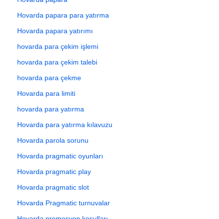
Hovarda papara para yatırma
Hovarda papara yatırımı
hovarda para çekim işlemi
hovarda para çekim talebi
hovarda para çekme
Hovarda para limiti
hovarda para yatırma
Hovarda para yatırma kılavuzu
Hovarda parola sorunu
Hovarda pragmatic oyunları
Hovarda pragmatic play
Hovarda pragmatic slot
Hovarda Pragmatic turnuvalar
Hovarda promosyon koşulları