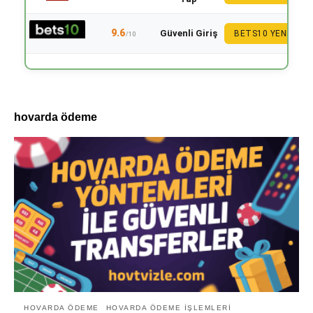
9.6
Güvenli Giriş
BETS10 YENI
/10
hovarda ödeme
HOVARDA ÖDEME
HOVARDA ÖDEME IŞLEMLERI