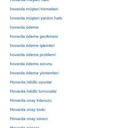
hovarda müşteri hizmetleri
hovarda müşteri yardım hattı
hovarda ödeme
hovarda ödeme gecikmesi
hovarda ödeme işlemleri
hovarda ödeme problemi
hovarda ödeme sorunu
hovarda ödeme yöntemleri
Hovarda ödüllü oyunlar
Hovarda ödüllü turnuvalar
Hovarda onay kılavuzu
Hovarda onay kodu
Hovarda onay süreci
Hovarda papara