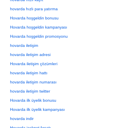
hovarda hızlı para yatırma
Hovarda hoşgeldin bonusu
Hovarda hoşgeldin kampanyası
Hovarda hoşgeldin promosyonu
hovarda iletişim
hovarda iletişim adresi
Hovarda iletişim çözümleri
hovarda iletişim hattı
hovarda iletişim numarası
hovarda iletişim twitter
Hovarda ilk üyelik bonusu
Hovarda ilk üyelik kampanyası
hovarda indir
Hovarda jackpot fırsatı