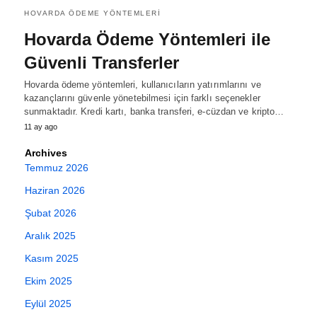
HOVARDA ÖDEME YÖNTEMLERI
Hovarda Ödeme Yöntemleri ile
Güvenli Transferler
Hovarda ödeme yöntemleri, kullanıcıların yatırımlarını ve
kazançlarını güvenle yönetebilmesi için farklı seçenekler
sunmaktadır. Kredi kartı, banka transferi, e-cüzdan ve kripto…
11 ay ago
Archives
Temmuz 2026
Haziran 2026
Şubat 2026
Aralık 2025
Kasım 2025
Ekim 2025
Eylül 2025