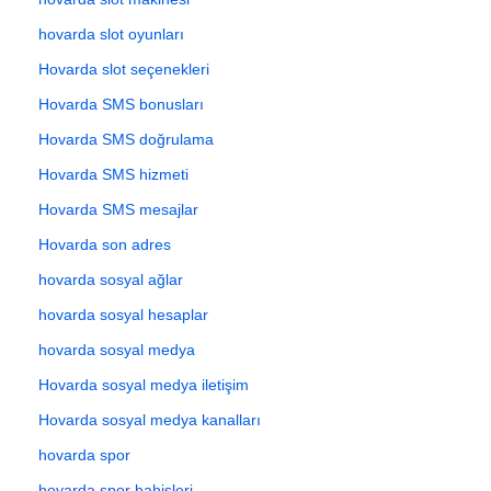
hovarda slot oyunları
Hovarda slot seçenekleri
Hovarda SMS bonusları
Hovarda SMS doğrulama
Hovarda SMS hizmeti
Hovarda SMS mesajlar
Hovarda son adres
hovarda sosyal ağlar
hovarda sosyal hesaplar
hovarda sosyal medya
Hovarda sosyal medya iletişim
Hovarda sosyal medya kanalları
hovarda spor
hovarda spor bahisleri