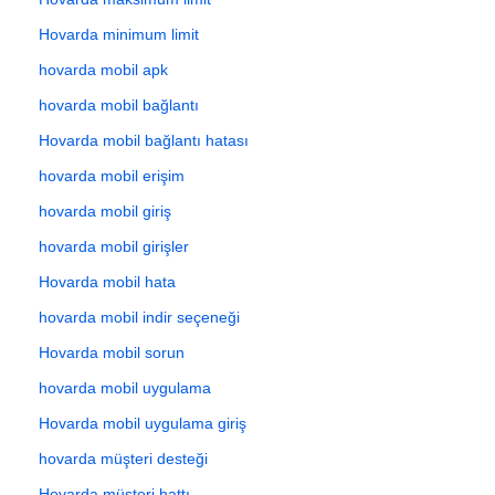
Hovarda minimum limit
hovarda mobil apk
hovarda mobil bağlantı
Hovarda mobil bağlantı hatası
hovarda mobil erişim
hovarda mobil giriş
hovarda mobil girişler
Hovarda mobil hata
hovarda mobil indir seçeneği
Hovarda mobil sorun
hovarda mobil uygulama
Hovarda mobil uygulama giriş
hovarda müşteri desteği
Hovarda müşteri hattı