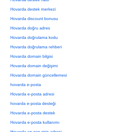
Hovarda destek merkezi
Hovarda discount bonusu
Hovarda doğru adres
Hovarda doğrulama kodu
Hovarda doğrulama rehberi
Hovarda domain bilgisi
Hovarda domain değişimi
Hovarda domain güncellemesi
hovarda e-posta
Hovarda e-posta adresi
hovarda e-posta desteği
Hovarda e-posta destek
Hovarda e-posta kullanımı
Hovarda en son giriş adresi