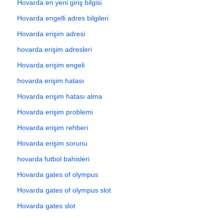
Hovarda en yeni giriş bilgisi
Hovarda engelli adres bilgileri
Hovarda erişim adresi
hovarda erişim adresleri
Hovarda erişim engeli
hovarda erişim hatası
Hovarda erişim hatası alma
Hovarda erişim problemi
Hovarda erişim rehberi
Hovarda erişim sorunu
hovarda futbol bahisleri
Hovarda gates of olympus
Hovarda gates of olympus slot
Hovarda gates slot