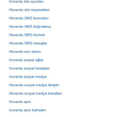
hovarda slot oyunları
Hovarda slot seçenekleri
Hovarda SMS bonusları
Hovarda SMS doğrulama
Hovarda SMS hizmeti
Hovarda SMS mesajlar
Hovarda son adres
hovarda sosyal ağlar
hovarda sosyal hesaplar
hovarda sosyal medya
Hovarda sosyal medya iletişim
Hovarda sosyal medya kanalları
hovarda spor
hovarda spor bahisleri