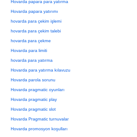
Hovarda papara para yatırma
Hovarda papara yatırımı
hovarda para çekim işlemi
hovarda para çekim talebi
hovarda para çekme
Hovarda para limiti
hovarda para yatırma
Hovarda para yatırma kılavuzu
Hovarda parola sorunu
Hovarda pragmatic oyunları
Hovarda pragmatic play
Hovarda pragmatic slot
Hovarda Pragmatic turnuvalar
Hovarda promosyon koşulları