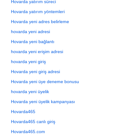
Hovarda yatırım süreci
Hovarda yatırım yöntemleri
Hovarda yeni adres belirleme
hovarda yeni adresi
Hovarda yeni bağlantı
hovarda yeni erişim adresi
hovarda yeni giriş
Hovarda yeni giriş adresi
Hovarda yeni üye deneme bonusu
hovarda yeni üyelik
Hovarda yeni üyelik kampanyası
Hovarda465
Hovarda465 canlı giriş
Hovarda465.com