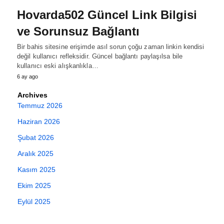
Hovarda502 Güncel Link Bilgisi
ve Sorunsuz Bağlantı
Bir bahis sitesine erişimde asıl sorun çoğu zaman linkin kendisi
değil kullanıcı refleksidir. Güncel bağlantı paylaşılsa bile
kullanıcı eski alışkanlıkla…
6 ay ago
Archives
Temmuz 2026
Haziran 2026
Şubat 2026
Aralık 2025
Kasım 2025
Ekim 2025
Eylül 2025