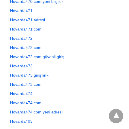
Hovarda470.com yeni bilgiler
Hovarda471
Hovarda471 adresi
Hovarda471.com
Hovarda472
Hovarda472.com
Hovarda472.com güvenli giriş
Hovarda473
Hovarda473 giriş linki
Hovarda473.com
Hovarda474
Hovarda474.com
Hovarda474.com yeni adresi
Hovarda493