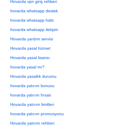
Hovarda vpn giriş rehberi
hovarda whatsapp destek
hovarda whatsapp hattı
hovarda whatsapp iletişim
Hovarda yardım servisi
Hovarda yasal hizmet
Hovarda yasal lisansı
hovarda yasal mı?
Hovarda yasallık durumu
hovarda yatırım bonusu
hovarda yatırım fırsatı
Hovarda yatırım limitleri
hovarda yatırım promosyonu
Hovarda yatırım rehberi