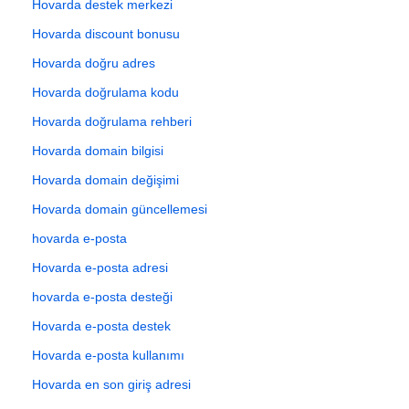
Hovarda destek merkezi
Hovarda discount bonusu
Hovarda doğru adres
Hovarda doğrulama kodu
Hovarda doğrulama rehberi
Hovarda domain bilgisi
Hovarda domain değişimi
Hovarda domain güncellemesi
hovarda e-posta
Hovarda e-posta adresi
hovarda e-posta desteği
Hovarda e-posta destek
Hovarda e-posta kullanımı
Hovarda en son giriş adresi