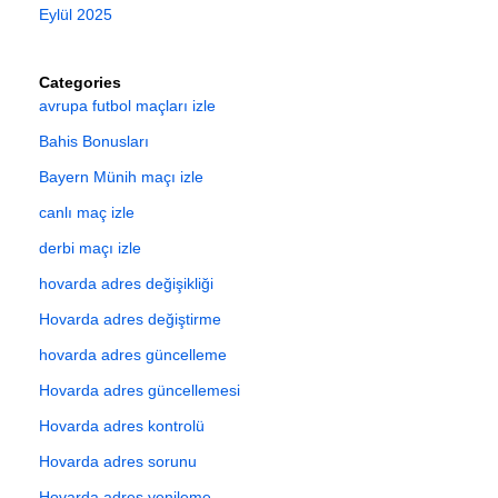
Eylül 2025
Categories
avrupa futbol maçları izle
Bahis Bonusları
Bayern Münih maçı izle
canlı maç izle
derbi maçı izle
hovarda adres değişikliği
Hovarda adres değiştirme
hovarda adres güncelleme
Hovarda adres güncellemesi
Hovarda adres kontrolü
Hovarda adres sorunu
Hovarda adres yenileme