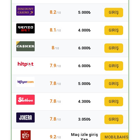
8.2
5.000₺
GİRİŞ
/10
8.1
4.000₺
GİRİŞ
/10
8
6.000₺
GİRİŞ
/10
7.9
6.000₺
GİRİŞ
/10
7.8
5.000₺
GİRİŞ
/10
7.8
4.300₺
GİRİŞ
/10
7.8
3.050₺
GİRİŞ
/10
Maç izle giriş
9.2
MOBILBAHIS
/10
Yap