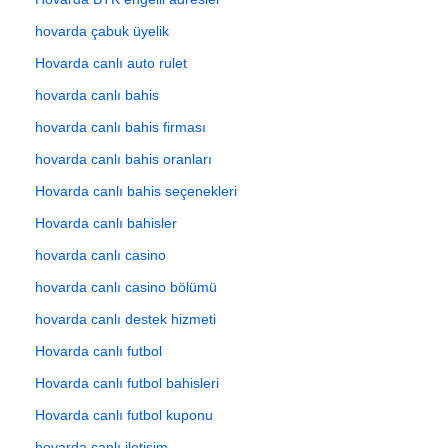
hovarda çabuk üyelik
Hovarda canlı auto rulet
hovarda canlı bahis
hovarda canlı bahis firması
hovarda canlı bahis oranları
Hovarda canlı bahis seçenekleri
Hovarda canlı bahisler
hovarda canlı casino
hovarda canlı casino bölümü
hovarda canlı destek hizmeti
Hovarda canlı futbol
Hovarda canlı futbol bahisleri
Hovarda canlı futbol kuponu
hovarda canlı iletişim