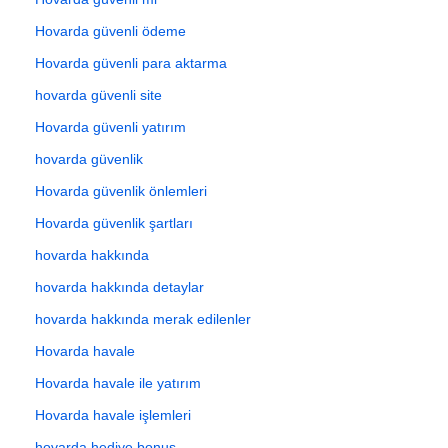
Hovarda güvenli ödeme
Hovarda güvenli para aktarma
hovarda güvenli site
Hovarda güvenli yatırım
hovarda güvenlik
Hovarda güvenlik önlemleri
Hovarda güvenlik şartları
hovarda hakkında
hovarda hakkında detaylar
hovarda hakkında merak edilenler
Hovarda havale
Hovarda havale ile yatırım
Hovarda havale işlemleri
hovarda hediye bonus