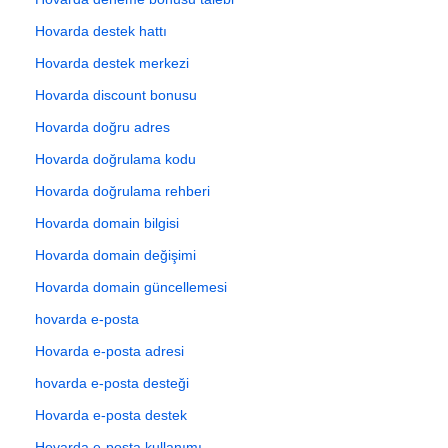
Hovarda destek hattı
Hovarda destek merkezi
Hovarda discount bonusu
Hovarda doğru adres
Hovarda doğrulama kodu
Hovarda doğrulama rehberi
Hovarda domain bilgisi
Hovarda domain değişimi
Hovarda domain güncellemesi
hovarda e-posta
Hovarda e-posta adresi
hovarda e-posta desteği
Hovarda e-posta destek
Hovarda e-posta kullanımı