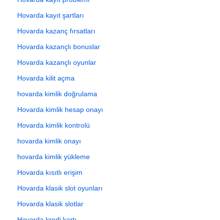
Hovarda kayıt şartları
Hovarda kazanç fırsatları
Hovarda kazançlı bonuslar
Hovarda kazançlı oyunlar
Hovarda kilit açma
hovarda kimlik doğrulama
Hovarda kimlik hesap onayı
Hovarda kimlik kontrolü
hovarda kimlik onayı
hovarda kimlik yükleme
Hovarda kısıtlı erişim
Hovarda klasik slot oyunları
Hovarda klasik slotlar
Hovarda kredi kartı