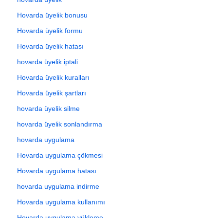
Hovarda üyelik bonusu
Hovarda üyelik formu
Hovarda üyelik hatası
hovarda üyelik iptali
Hovarda üyelik kuralları
Hovarda üyelik şartları
hovarda üyelik silme
hovarda üyelik sonlandırma
hovarda uygulama
Hovarda uygulama çökmesi
Hovarda uygulama hatası
hovarda uygulama indirme
Hovarda uygulama kullanımı
Hovarda uygulama yükleme