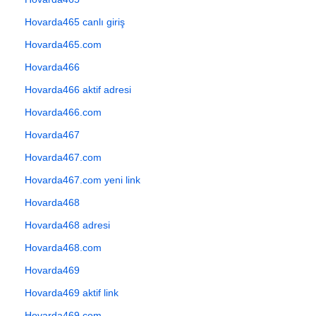
Hovarda465 canlı giriş
Hovarda465.com
Hovarda466
Hovarda466 aktif adresi
Hovarda466.com
Hovarda467
Hovarda467.com
Hovarda467.com yeni link
Hovarda468
Hovarda468 adresi
Hovarda468.com
Hovarda469
Hovarda469 aktif link
Hovarda469.com