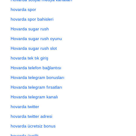
hovarda spor
hovarda spor bahisleri
Hovarda sugar rush
Hovarda sugar rush oyunu
Hovarda sugar rush slot
hovarda tek tık giriş
Hovarda telefon bağlantısı
Hovarda telegram bonusları
Hovarda telegram fırsatları
Hovarda telegram kanalı
hovarda twitter
hovarda twitter adresi
hovarda ücretsiz bonus
hovarda üyelik