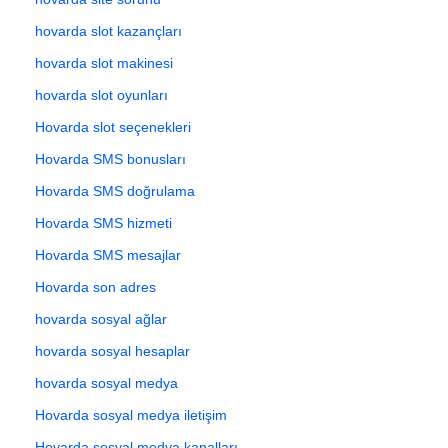
hovarda slot kazançları
hovarda slot makinesi
hovarda slot oyunları
Hovarda slot seçenekleri
Hovarda SMS bonusları
Hovarda SMS doğrulama
Hovarda SMS hizmeti
Hovarda SMS mesajlar
Hovarda son adres
hovarda sosyal ağlar
hovarda sosyal hesaplar
hovarda sosyal medya
Hovarda sosyal medya iletişim
Hovarda sosyal medya kanalları