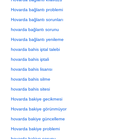
Hovarda bağlantı problemi
Hovarda bağlantı sorunları
hovarda bağlantı sorunu
Hovarda bağlantı yenileme
hovarda bahis iptal talebi
hovarda bahis iptali
hovarda bahis lisansı
hovarda bahis silme
hovarda bahis sitesi
Hovarda bakiye gecikmesi
Hovarda bakiye görünmüyor
hovarda bakiye güncelleme
Hovarda bakiye problemi
hovarda bakiye sorunu