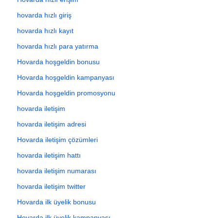
hovarda hızlı giriş
hovarda hızlı kayıt
hovarda hızlı para yatırma
Hovarda hoşgeldin bonusu
Hovarda hoşgeldin kampanyası
Hovarda hoşgeldin promosyonu
hovarda iletişim
hovarda iletişim adresi
Hovarda iletişim çözümleri
hovarda iletişim hattı
hovarda iletişim numarası
hovarda iletişim twitter
Hovarda ilk üyelik bonusu
Hovarda ilk üyelik kampanyası