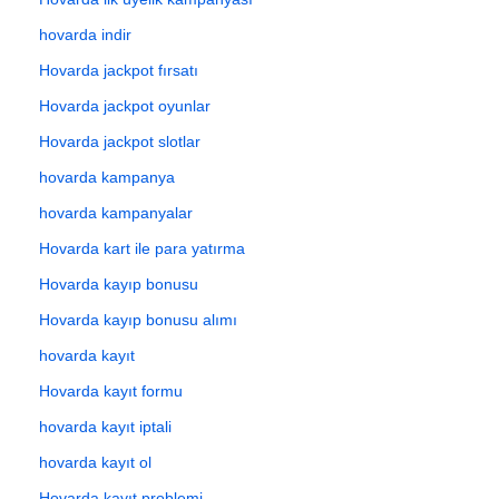
hovarda indir
Hovarda jackpot fırsatı
Hovarda jackpot oyunlar
Hovarda jackpot slotlar
hovarda kampanya
hovarda kampanyalar
Hovarda kart ile para yatırma
Hovarda kayıp bonusu
Hovarda kayıp bonusu alımı
hovarda kayıt
Hovarda kayıt formu
hovarda kayıt iptali
hovarda kayıt ol
Hovarda kayıt problemi