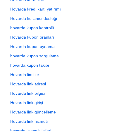
Hovarda kredi kartı yatırımı
Hovarda kullanıcı desteği
hovarda kupon kontrolü
Hovarda kupon oranları
Hovarda kupon oynama
hovarda kupon sorgulama
hovarda kupon takibi
Hovarda limitler
Hovarda link adresi
Hovarda link bilgisi
Hovarda link girişi
Hovarda link güncelleme
Hovarda link hizmeti
hovarda lisans bilgileri