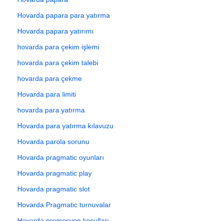
Hovarda papara para yatırma
Hovarda papara yatırımı
hovarda para çekim işlemi
hovarda para çekim talebi
hovarda para çekme
Hovarda para limiti
hovarda para yatırma
Hovarda para yatırma kılavuzu
Hovarda parola sorunu
Hovarda pragmatic oyunları
Hovarda pragmatic play
Hovarda pragmatic slot
Hovarda Pragmatic turnuvalar
Hovarda promosyon koşulları