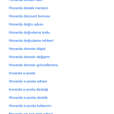
Hovarda destek merkezi
Hovarda discount bonusu
Hovarda doğru adres
Hovarda doğrulama kodu
Hovarda doğrulama rehberi
Hovarda domain bilgisi
Hovarda domain değişimi
Hovarda domain güncellemesi
hovarda e-posta
Hovarda e-posta adresi
hovarda e-posta desteği
Hovarda e-posta destek
Hovarda e-posta kullanımı
Hovarda en son giriş adresi