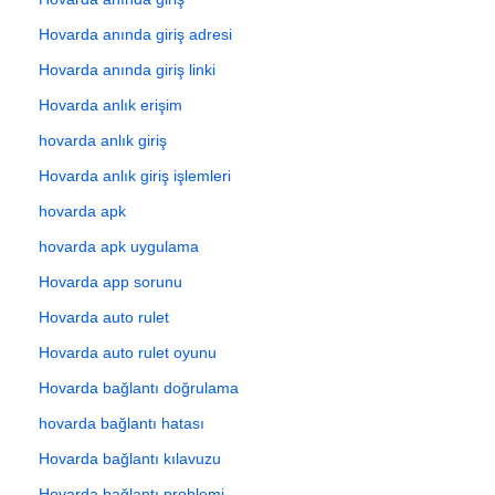
Hovarda anında giriş adresi
Hovarda anında giriş linki
Hovarda anlık erişim
hovarda anlık giriş
Hovarda anlık giriş işlemleri
hovarda apk
hovarda apk uygulama
Hovarda app sorunu
Hovarda auto rulet
Hovarda auto rulet oyunu
Hovarda bağlantı doğrulama
hovarda bağlantı hatası
Hovarda bağlantı kılavuzu
Hovarda bağlantı problemi