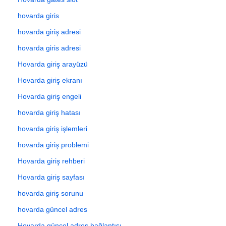
hovarda giris
hovarda giriş adresi
hovarda giris adresi
Hovarda giriş arayüzü
Hovarda giriş ekranı
Hovarda giriş engeli
hovarda giriş hatası
hovarda giriş işlemleri
hovarda giriş problemi
Hovarda giriş rehberi
Hovarda giriş sayfası
hovarda giriş sorunu
hovarda güncel adres
Hovarda güncel adres bağlantısı