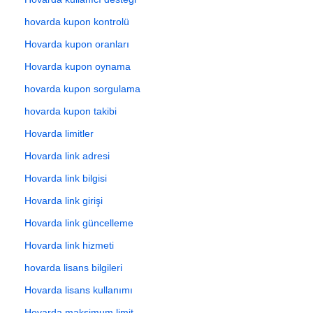
hovarda kupon kontrolü
Hovarda kupon oranları
Hovarda kupon oynama
hovarda kupon sorgulama
hovarda kupon takibi
Hovarda limitler
Hovarda link adresi
Hovarda link bilgisi
Hovarda link girişi
Hovarda link güncelleme
Hovarda link hizmeti
hovarda lisans bilgileri
Hovarda lisans kullanımı
Hovarda maksimum limit