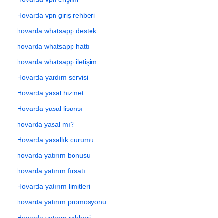
Hovarda vpn giriş rehberi
hovarda whatsapp destek
hovarda whatsapp hattı
hovarda whatsapp iletişim
Hovarda yardım servisi
Hovarda yasal hizmet
Hovarda yasal lisansı
hovarda yasal mı?
Hovarda yasallık durumu
hovarda yatırım bonusu
hovarda yatırım fırsatı
Hovarda yatırım limitleri
hovarda yatırım promosyonu
Hovarda yatırım rehberi