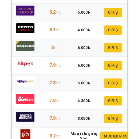
8.2
5.000₺
GİRİŞ
/10
8.1
4.000₺
GİRİŞ
/10
8
6.000₺
GİRİŞ
/10
7.9
6.000₺
GİRİŞ
/10
7.8
5.000₺
GİRİŞ
/10
7.8
4.300₺
GİRİŞ
/10
7.8
3.050₺
GİRİŞ
/10
Maç izle giriş
9.2
MOBILBAHIS
/10
Yap