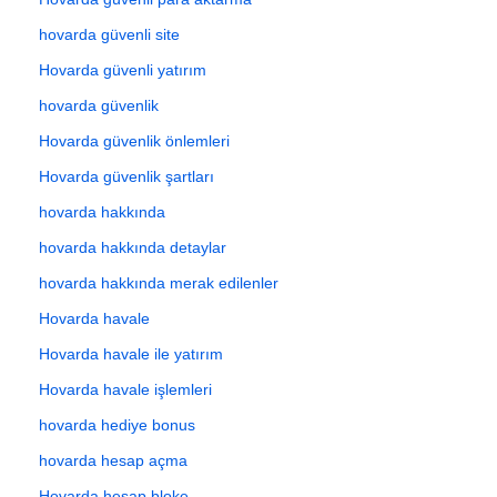
hovarda güvenli site
Hovarda güvenli yatırım
hovarda güvenlik
Hovarda güvenlik önlemleri
Hovarda güvenlik şartları
hovarda hakkında
hovarda hakkında detaylar
hovarda hakkında merak edilenler
Hovarda havale
Hovarda havale ile yatırım
Hovarda havale işlemleri
hovarda hediye bonus
hovarda hesap açma
Hovarda hesap bloke