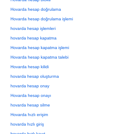
Hovarda hesap doğrulama
Hovarda hesap doğrulama işlemi
hovarda hesap işlemleri
hovarda hesap kapatma
Hovarda hesap kapatma işlemi
Hovarda hesap kapatma talebi
Hovarda hesap kilidi
hovarda hesap oluşturma
hovarda hesap onay
Hovarda hesap onayı
hovarda hesap silme
Hovarda hızlı erişim
hovarda hızlı giriş
hovarda hızlı kayıt