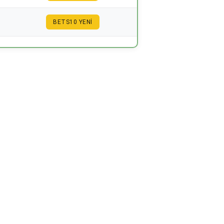
BETS10 YENI