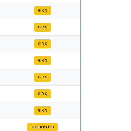
GİRİŞ
GİRİŞ
GİRİŞ
GİRİŞ
GİRİŞ
GİRİŞ
GİRİŞ
MOBILBAHIS