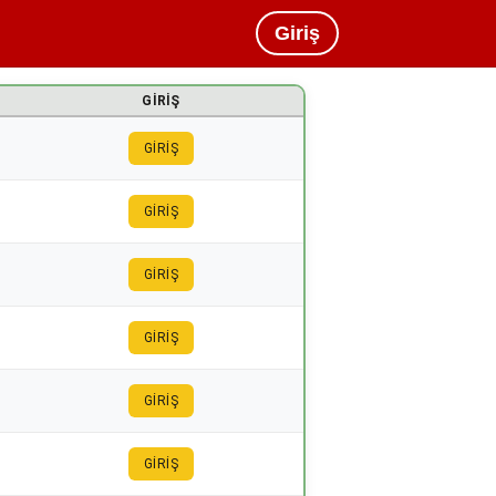
Giriş
GIRIŞ
GİRİŞ
GİRİŞ
GİRİŞ
GİRİŞ
GİRİŞ
GİRİŞ