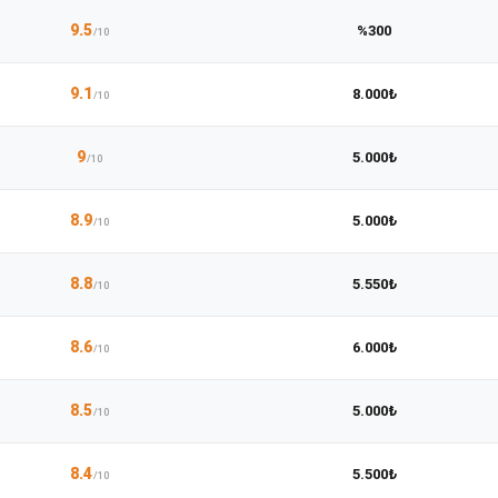
9.5
%300
/10
9.1
8.000₺
/10
9
5.000₺
/10
8.9
5.000₺
/10
8.8
5.550₺
/10
8.6
6.000₺
/10
8.5
5.000₺
/10
8.4
5.500₺
/10