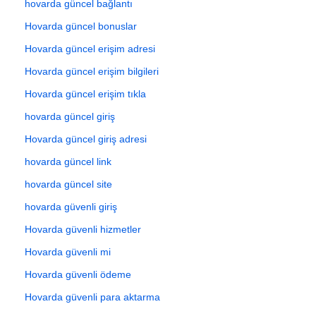
hovarda güncel bağlantı
Hovarda güncel bonuslar
Hovarda güncel erişim adresi
Hovarda güncel erişim bilgileri
Hovarda güncel erişim tıkla
hovarda güncel giriş
Hovarda güncel giriş adresi
hovarda güncel link
hovarda güncel site
hovarda güvenli giriş
Hovarda güvenli hizmetler
Hovarda güvenli mi
Hovarda güvenli ödeme
Hovarda güvenli para aktarma