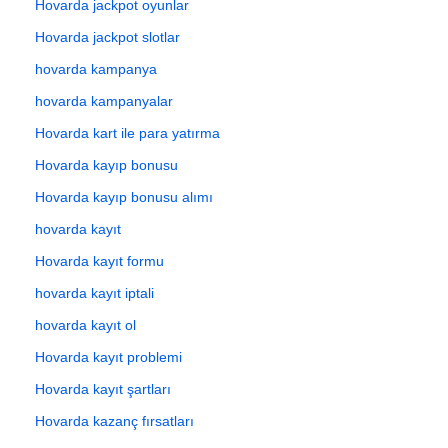
Hovarda jackpot oyunlar
Hovarda jackpot slotlar
hovarda kampanya
hovarda kampanyalar
Hovarda kart ile para yatırma
Hovarda kayıp bonusu
Hovarda kayıp bonusu alımı
hovarda kayıt
Hovarda kayıt formu
hovarda kayıt iptali
hovarda kayıt ol
Hovarda kayıt problemi
Hovarda kayıt şartları
Hovarda kazanç fırsatları