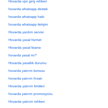
Hovarda vpn giriş rehberi
hovarda whatsapp destek
hovarda whatsapp hattı
hovarda whatsapp iletişim
Hovarda yardım servisi
Hovarda yasal hizmet
Hovarda yasal lisansı
hovarda yasal mı?
Hovarda yasallık durumu
hovarda yatırım bonusu
hovarda yatırım fırsatı
Hovarda yatırım limitleri
hovarda yatırım promosyonu
Hovarda yatırım rehberi