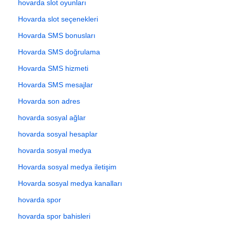
hovarda slot oyunları
Hovarda slot seçenekleri
Hovarda SMS bonusları
Hovarda SMS doğrulama
Hovarda SMS hizmeti
Hovarda SMS mesajlar
Hovarda son adres
hovarda sosyal ağlar
hovarda sosyal hesaplar
hovarda sosyal medya
Hovarda sosyal medya iletişim
Hovarda sosyal medya kanalları
hovarda spor
hovarda spor bahisleri