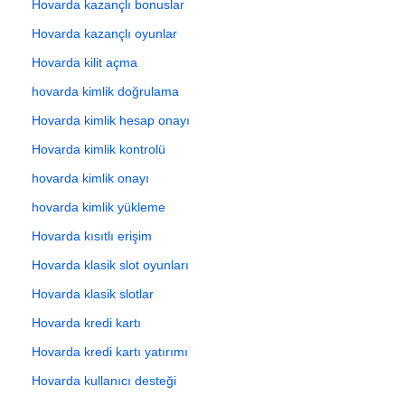
Hovarda kazançlı bonuslar
Hovarda kazançlı oyunlar
Hovarda kilit açma
hovarda kimlik doğrulama
Hovarda kimlik hesap onayı
Hovarda kimlik kontrolü
hovarda kimlik onayı
hovarda kimlik yükleme
Hovarda kısıtlı erişim
Hovarda klasik slot oyunları
Hovarda klasik slotlar
Hovarda kredi kartı
Hovarda kredi kartı yatırımı
Hovarda kullanıcı desteği