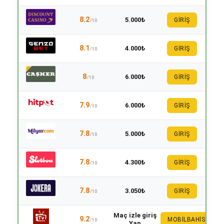
8.2
5.000₺
GİRİŞ
/10
8.1
4.000₺
GİRİŞ
/10
8
6.000₺
GİRİŞ
/10
7.9
6.000₺
GİRİŞ
/10
7.8
5.000₺
GİRİŞ
/10
7.8
4.300₺
GİRİŞ
/10
7.8
3.050₺
GİRİŞ
/10
Maç izle giriş
9.2
MOBILBAHIS
/10
Yap