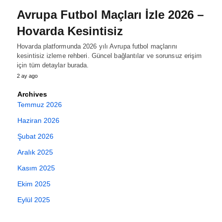
Avrupa Futbol Maçları İzle 2026 –
Hovarda Kesintisiz
Hovarda platformunda 2026 yılı Avrupa futbol maçlarını
kesintisiz izleme rehberi. Güncel bağlantılar ve sorunsuz erişim
için tüm detaylar burada.
2 ay ago
Archives
Temmuz 2026
Haziran 2026
Şubat 2026
Aralık 2025
Kasım 2025
Ekim 2025
Eylül 2025