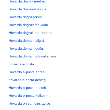
Hovarda destek merkezi
Hovarda discount bonusu
Hovarda doğru adres
Hovarda doğrulama kodu
Hovarda doğrulama rehberi
Hovarda domain bilgisi
Hovarda domain değişimi
Hovarda domain güncellemesi
hovarda e-posta
Hovarda e-posta adresi
hovarda e-posta desteği
Hovarda e-posta destek
Hovarda e-posta kullanımı
Hovarda en son giriş adresi