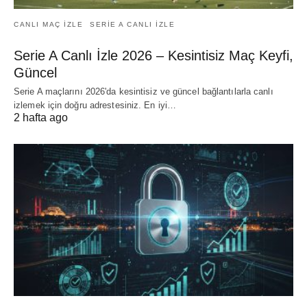
CANLI MAÇ IZLE
SERIE A CANLI IZLE
Serie A Canlı İzle 2026 – Kesintisiz Maç Keyfi,
Güncel
Serie A maçlarını 2026'da kesintisiz ve güncel bağlantılarla canlı
izlemek için doğru adrestesiniz. En iyi…
2 hafta ago