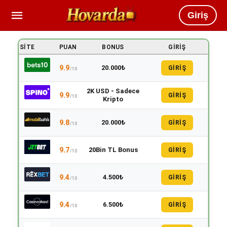
Giriş
SITE
PUAN
BONUS
GIRIŞ
9.9
20.000₺
GİRİŞ
/10
2K USD - Sadece
9.9
GİRİŞ
/10
Kripto
9.8
20.000₺
GİRİŞ
/10
9.7
20Bin TL Bonus
GİRİŞ
/10
9.4
4.500₺
GİRİŞ
/10
9.4
6.500₺
GİRİŞ
/10