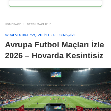
HOMEPAGE
DERBI MAÇI IZLE
AVRUPA FUTBOL MAÇLARI IZLE
DERBI MAÇI IZLE
Avrupa Futbol Maçları İzle
2026 – Hovarda Kesintisiz