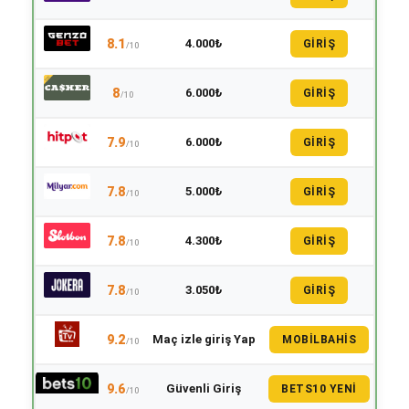
8.1
4.000₺
GİRİŞ
/10
8
6.000₺
GİRİŞ
/10
7.9
6.000₺
GİRİŞ
/10
7.8
5.000₺
GİRİŞ
/10
7.8
4.300₺
GİRİŞ
/10
7.8
3.050₺
GİRİŞ
/10
9.2
Maç izle giriş Yap
MOBILBAHIS
/10
9.6
Güvenli Giriş
BETS10 YENI
/10