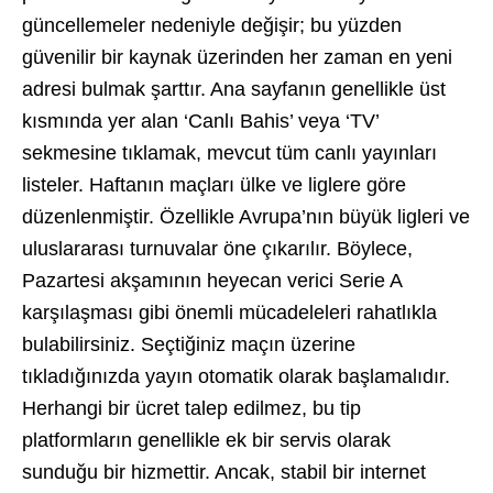
güncellemeler nedeniyle değişir; bu yüzden
güvenilir bir kaynak üzerinden her zaman en yeni
adresi bulmak şarttır. Ana sayfanın genellikle üst
kısmında yer alan ‘Canlı Bahis’ veya ‘TV’
sekmesine tıklamak, mevcut tüm canlı yayınları
listeler. Haftanın maçları ülke ve liglere göre
düzenlenmiştir. Özellikle Avrupa’nın büyük ligleri ve
uluslararası turnuvalar öne çıkarılır. Böylece,
Pazartesi akşamının heyecan verici Serie A
karşılaşması gibi önemli mücadeleleri rahatlıkla
bulabilirsiniz. Seçtiğiniz maçın üzerine
tıkladığınızda yayın otomatik olarak başlamalıdır.
Herhangi bir ücret talep edilmez, bu tip
platformların genellikle ek bir servis olarak
sunduğu bir hizmettir. Ancak, stabil bir internet