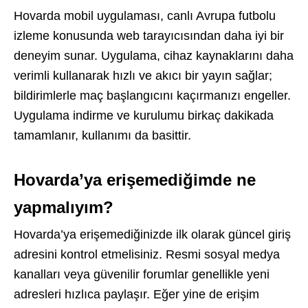
Hovarda mobil uygulaması, canlı Avrupa futbolu
izleme konusunda web tarayıcısından daha iyi bir
deneyim sunar. Uygulama, cihaz kaynaklarını daha
verimli kullanarak hızlı ve akıcı bir yayın sağlar;
bildirimlerle maç başlangıcını kaçırmanızı engeller.
Uygulama indirme ve kurulumu birkaç dakikada
tamamlanır, kullanımı da basittir.
Hovarda’ya erişemediğimde ne
yapmalıyım?
Hovarda’ya erişemediğinizde ilk olarak güncel giriş
adresini kontrol etmelisiniz. Resmi sosyal medya
kanalları veya güvenilir forumlar genellikle yeni
adresleri hızlıca paylaşır. Eğer yine de erişim