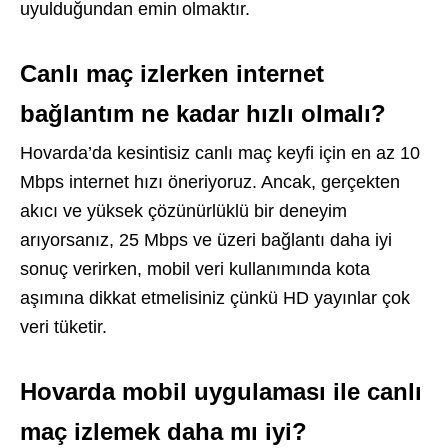
uyulduğundan emin olmaktır.
Canlı maç izlerken internet
bağlantım ne kadar hızlı olmalı?
Hovarda’da kesintisiz canlı maç keyfi için en az 10
Mbps internet hızı öneriyoruz. Ancak, gerçekten
akıcı ve yüksek çözünürlüklü bir deneyim
arıyorsanız, 25 Mbps ve üzeri bağlantı daha iyi
sonuç verirken, mobil veri kullanımında kota
aşımına dikkat etmelisiniz çünkü HD yayınlar çok
veri tüketir.
Hovarda mobil uygulaması ile canlı
maç izlemek daha mı iyi?