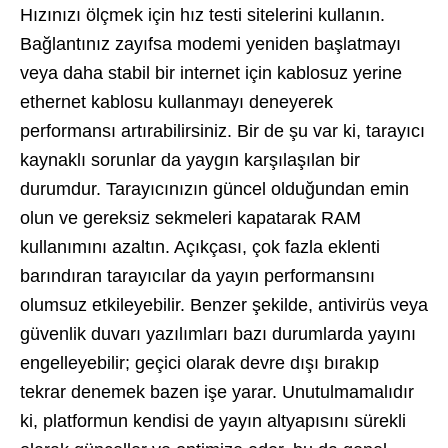
Hızınızı ölçmek için hız testi sitelerini kullanın.
Bağlantınız zayıfsa modemi yeniden başlatmayı
veya daha stabil bir internet için kablosuz yerine
ethernet kablosu kullanmayı deneyerek
performansı artırabilirsiniz. Bir de şu var ki, tarayıcı
kaynaklı sorunlar da yaygın karşılaşılan bir
durumdur. Tarayıcınızın güncel olduğundan emin
olun ve gereksiz sekmeleri kapatarak RAM
kullanımını azaltın. Açıkçası, çok fazla eklenti
barındıran tarayıcılar da yayın performansını
olumsuz etkileyebilir. Benzer şekilde, antivirüs veya
güvenlik duvarı yazılımları bazı durumlarda yayını
engelleyebilir; geçici olarak devre dışı bırakıp
tekrar denemek bazen işe yarar. Unutulmamalıdır
ki, platformun kendisi de yayın altyapısını sürekli