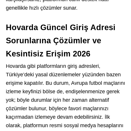
genellikle hızlı çözümler sunar.
Hovarda Güncel Giriş Adresi
Sorunlarına Çözümler ve
Kesintisiz Erişim 2026
Hovarda gibi platformların giriş adresleri,
Türkiye’deki yasal düzenlemeler yüzünden bazen
erişime kapatılır. Bu durum, Avrupa futbol maçlarını
izleme keyfinizi bölse de, endişelenmenize gerek
yok; böyle durumlar için her zaman alternatif
çözümler bulunur, böylece favori maçlarınızı
kaçırmadan izlemeye devam edebilirsiniz. İlk
olarak, platformun resmi sosyal medya hesaplarını