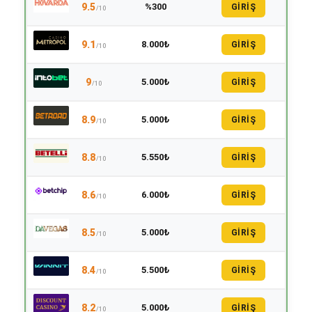
9.5
%300
GİRİŞ
/10
9.1
8.000₺
GİRİŞ
/10
9
5.000₺
GİRİŞ
/10
8.9
5.000₺
GİRİŞ
/10
8.8
5.550₺
GİRİŞ
/10
8.6
6.000₺
GİRİŞ
/10
8.5
5.000₺
GİRİŞ
/10
8.4
5.500₺
GİRİŞ
/10
8.2
5.000₺
GİRİŞ
/10