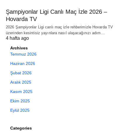
Şampiyonlar Ligi Canlı Maç İzle 2026 –
Hovarda TV
2026 Şampiyonlar Ligi canlı maç izle rehberimizle Hovarda TV
üzerinden kesintisiz yayınlara nasıl ulaşacağınızı adım…
4 hafta ago
Archives
Temmuz 2026
Haziran 2026
Şubat 2026
Aralık 2025
Kasım 2025
Ekim 2025
Eylül 2025
Categories