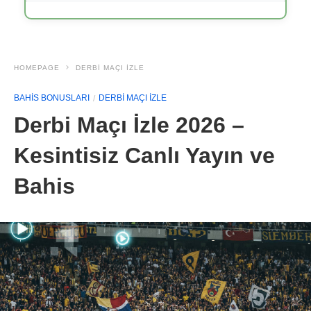
HOMEPAGE
DERBI MAÇI IZLE
BAHIS BONUSLARI
DERBI MAÇI IZLE
Derbi Maçı İzle 2026 –
Kesintisiz Canlı Yayın ve
Bahis