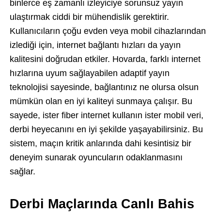
binlerce eş zamanlı izleyiciye sorunsuz yayın
ulaştırmak ciddi bir mühendislik gerektirir.
Kullanıcıların çoğu evden veya mobil cihazlarından
izlediği için, internet bağlantı hızları da yayın
kalitesini doğrudan etkiler. Hovarda, farklı internet
hızlarına uyum sağlayabilen adaptif yayın
teknolojisi sayesinde, bağlantınız ne olursa olsun
mümkün olan en iyi kaliteyi sunmaya çalışır. Bu
sayede, ister fiber internet kullanın ister mobil veri,
derbi heyecanını en iyi şekilde yaşayabilirsiniz. Bu
sistem, maçın kritik anlarında dahi kesintisiz bir
deneyim sunarak oyuncuların odaklanmasını
sağlar.
Derbi Maçlarında Canlı Bahis