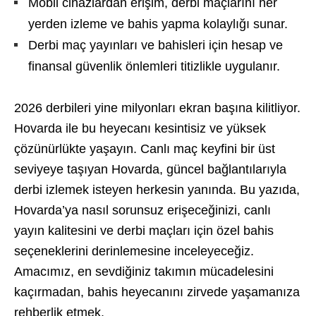
Mobil cihazlardan erişim, derbi maçlarını her
yerden izleme ve bahis yapma kolaylığı sunar.
Derbi maç yayınları ve bahisleri için hesap ve
finansal güvenlik önlemleri titizlikle uygulanır.
2026 derbileri yine milyonları ekran başına kilitliyor.
Hovarda ile bu heyecanı kesintisiz ve yüksek
çözünürlükte yaşayın. Canlı maç keyfini bir üst
seviyeye taşıyan Hovarda, güncel bağlantılarıyla
derbi izlemek isteyen herkesin yanında. Bu yazıda,
Hovarda’ya nasıl sorunsuz erişeceğinizi, canlı
yayın kalitesini ve derbi maçları için özel bahis
seçeneklerini derinlemesine inceleyeceğiz.
Amacımız, en sevdiğiniz takımın mücadelesini
kaçırmadan, bahis heyecanını zirvede yaşamanıza
rehberlik etmek.