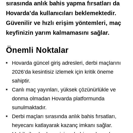
sırasında anlık bahis yapma fırsatları da
Hovarda’da kullanıcıları beklemektedir.
Güvenilir ve hızlı erişim yöntemleri, maç
keyfinizin yarım kalmamasını sağlar.
Önemli Noktalar
Hovarda güncel giriş adresleri, derbi maçlarını
2026’da kesintisiz izlemek için kritik öneme
sahiptir.
Canlı maç yayınları, yüksek çözünürlükle ve
donma olmadan Hovarda platformunda
sunulmaktadır.
Derbi maçları sırasında anlık bahis fırsatları,
heyecanı katlayarak kazanç imkanı sağlar.