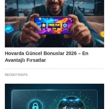
Hovarda Güncel Bonuslar 2026 – En
Avantajlı Fırsatlar
RECENT POSTS