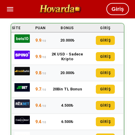
Giriş
SITE
PUAN
BONUS
GIRIŞ
9.9
20.000₺
GİRİŞ
/10
2K USD - Sadece
9.9
GİRİŞ
/10
Kripto
9.8
20.000₺
GİRİŞ
/10
9.7
20Bin TL Bonus
GİRİŞ
/10
9.4
4.500₺
GİRİŞ
/10
9.4
6.500₺
GİRİŞ
/10