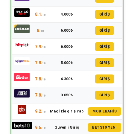
8.1
4.000₺
GİRİŞ
/10
8
6.000₺
GİRİŞ
/10
7.9
6.000₺
GİRİŞ
/10
7.8
5.000₺
GİRİŞ
/10
7.8
4.300₺
GİRİŞ
/10
7.8
3.050₺
GİRİŞ
/10
9.2
Maç izle giriş Yap
MOBILBAHIS
/10
9.6
Güvenli Giriş
BETS10 YENI
/10