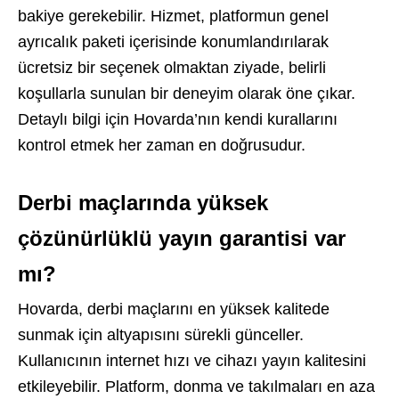
bakiye gerekebilir. Hizmet, platformun genel
ayrıcalık paketi içerisinde konumlandırılarak
ücretsiz bir seçenek olmaktan ziyade, belirli
koşullarla sunulan bir deneyim olarak öne çıkar.
Detaylı bilgi için Hovarda’nın kendi kurallarını
kontrol etmek her zaman en doğrusudur.
Derbi maçlarında yüksek
çözünürlüklü yayın garantisi var
mı?
Hovarda, derbi maçlarını en yüksek kalitede
sunmak için altyapısını sürekli günceller.
Kullanıcının internet hızı ve cihazı yayın kalitesini
etkileyebilir. Platform, donma ve takılmaları en aza