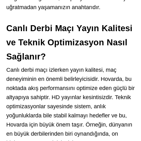
uğratmadan yaşamanızın anahtarıdır.
Canlı Derbi Maçı Yayın Kalitesi
ve Teknik Optimizasyon Nasıl
Sağlanır?
Canlı derbi maçı izlerken yayın kalitesi, maç
deneyiminin en önemli belirleyicisidir. Hovarda, bu
noktada akış performansını optimize eden güçlü bir
altyapıya sahiptir. HD yayınlar kesintisizdir. Teknik
optimizasyonlar sayesinde sistem, anlık
yoğunluklarda bile stabil kalmayı hedefler ve bu,
Hovarda için büyük önem taşır. Örneğin, dünyanın
en büyük derbilerinden biri oynandığında, on