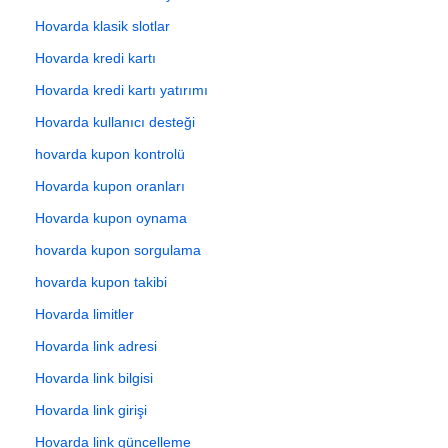
Hovarda klasik slotlar
Hovarda kredi kartı
Hovarda kredi kartı yatırımı
Hovarda kullanıcı desteği
hovarda kupon kontrolü
Hovarda kupon oranları
Hovarda kupon oynama
hovarda kupon sorgulama
hovarda kupon takibi
Hovarda limitler
Hovarda link adresi
Hovarda link bilgisi
Hovarda link girişi
Hovarda link güncelleme