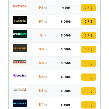
9.5
%300
GİRİŞ
/10
9.1
8.000₺
GİRİŞ
/10
9
5.000₺
GİRİŞ
/10
8.9
5.000₺
GİRİŞ
/10
8.8
5.550₺
GİRİŞ
/10
8.6
6.000₺
GİRİŞ
/10
8.5
5.000₺
GİRİŞ
/10
8.4
5.500₺
GİRİŞ
/10