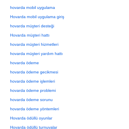
hovarda mobil uygulama
Hovarda mobil uygulama giriş
hovarda müşteri desteği
Hovarda müşteri hattı
hovarda müşteri hizmetleri
hovarda müşteri yardım hattı
hovarda ödeme
hovarda ödeme gecikmesi
hovarda ödeme işlemleri
hovarda ödeme problemi
hovarda ödeme sorunu
hovarda ödeme yöntemleri
Hovarda ödüllü oyunlar
Hovarda ödüllü turnuvalar