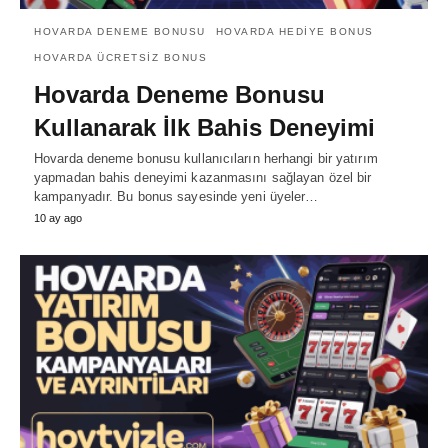
HOVARDA DENEME BONUSU
HOVARDA HEDIYE BONUS
HOVARDA ÜCRETSIZ BONUS
Hovarda Deneme Bonusu
Kullanarak İlk Bahis Deneyimi
Hovarda deneme bonusu kullanıcıların herhangi bir yatırım
yapmadan bahis deneyimi kazanmasını sağlayan özel bir
kampanyadır. Bu bonus sayesinde yeni üyeler…
10 ay ago