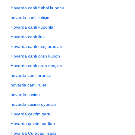
Hovarda canlı futbol kuponu
hovarda canlı iletişim
Hovarda canlı kuponlar
Hovarda canlı link
Hovarda canlı maç oranları
Hovarda canlı oran kupon
Hovarda canlı oran maçları
hovarda canlı oranlar
hovarda canlı rulet
hovarda casino
hovarda casino oyunları
Hovarda çevrim şartı
Hovarda çevrim şartları
Hovarda Curacao lisansı