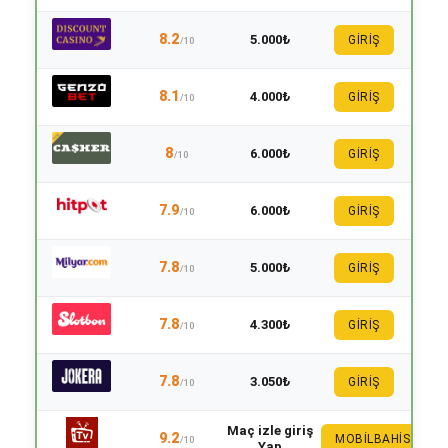
8.2
5.000₺
GİRİŞ
/10
8.1
4.000₺
GİRİŞ
/10
8
6.000₺
GİRİŞ
/10
7.9
6.000₺
GİRİŞ
/10
7.8
5.000₺
GİRİŞ
/10
7.8
4.300₺
GİRİŞ
/10
7.8
3.050₺
GİRİŞ
/10
Maç izle giriş
9.2
MOBILBAHIS
/10
Yap