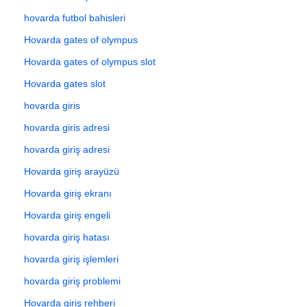
hovarda futbol bahisleri
Hovarda gates of olympus
Hovarda gates of olympus slot
Hovarda gates slot
hovarda giris
hovarda giris adresi
hovarda giriş adresi
Hovarda giriş arayüzü
Hovarda giriş ekranı
Hovarda giriş engeli
hovarda giriş hatası
hovarda giriş işlemleri
hovarda giriş problemi
Hovarda giriş rehberi