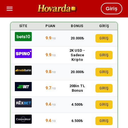
Giriş
SITE
PUAN
BONUS
GIRIŞ
9.9
20.000₺
GİRİŞ
/10
2K USD -
9.9
Sadece
GİRİŞ
/10
Kripto
9.8
20.000₺
GİRİŞ
/10
20Bin TL
9.7
GİRİŞ
/10
Bonus
9.4
4.500₺
GİRİŞ
/10
9.4
6.500₺
GİRİŞ
/10