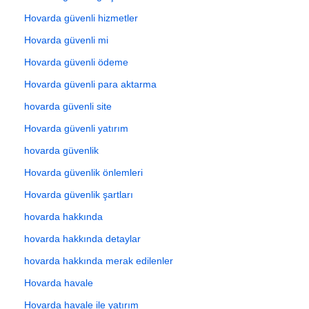
Hovarda güvenli hizmetler
Hovarda güvenli mi
Hovarda güvenli ödeme
Hovarda güvenli para aktarma
hovarda güvenli site
Hovarda güvenli yatırım
hovarda güvenlik
Hovarda güvenlik önlemleri
Hovarda güvenlik şartları
hovarda hakkında
hovarda hakkında detaylar
hovarda hakkında merak edilenler
Hovarda havale
Hovarda havale ile yatırım