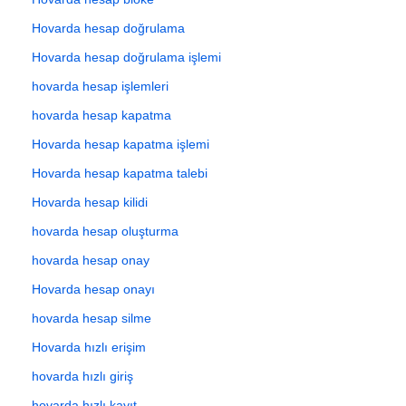
Hovarda hesap doğrulama
Hovarda hesap doğrulama işlemi
hovarda hesap işlemleri
hovarda hesap kapatma
Hovarda hesap kapatma işlemi
Hovarda hesap kapatma talebi
Hovarda hesap kilidi
hovarda hesap oluşturma
hovarda hesap onay
Hovarda hesap onayı
hovarda hesap silme
Hovarda hızlı erişim
hovarda hızlı giriş
hovarda hızlı kayıt