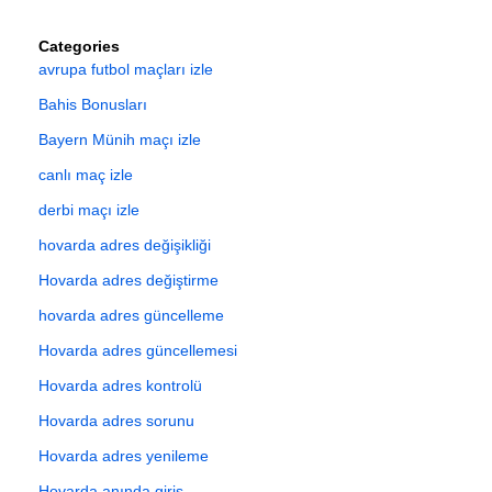
Categories
avrupa futbol maçları izle
Bahis Bonusları
Bayern Münih maçı izle
canlı maç izle
derbi maçı izle
hovarda adres değişikliği
Hovarda adres değiştirme
hovarda adres güncelleme
Hovarda adres güncellemesi
Hovarda adres kontrolü
Hovarda adres sorunu
Hovarda adres yenileme
Hovarda anında giriş