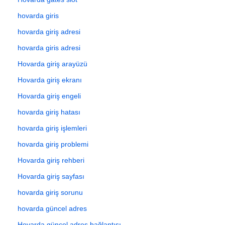
hovarda giris
hovarda giriş adresi
hovarda giris adresi
Hovarda giriş arayüzü
Hovarda giriş ekranı
Hovarda giriş engeli
hovarda giriş hatası
hovarda giriş işlemleri
hovarda giriş problemi
Hovarda giriş rehberi
Hovarda giriş sayfası
hovarda giriş sorunu
hovarda güncel adres
Hovarda güncel adres bağlantısı