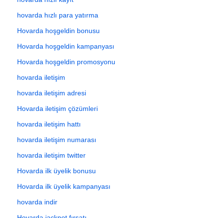
hovarda hızlı para yatırma
Hovarda hoşgeldin bonusu
Hovarda hoşgeldin kampanyası
Hovarda hoşgeldin promosyonu
hovarda iletişim
hovarda iletişim adresi
Hovarda iletişim çözümleri
hovarda iletişim hattı
hovarda iletişim numarası
hovarda iletişim twitter
Hovarda ilk üyelik bonusu
Hovarda ilk üyelik kampanyası
hovarda indir
Hovarda jackpot fırsatı