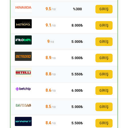
9.5
%300
GİRİŞ
/10
9.1
8.000₺
GİRİŞ
/10
9
5.000₺
GİRİŞ
/10
8.9
5.000₺
GİRİŞ
/10
8.8
5.550₺
GİRİŞ
/10
8.6
6.000₺
GİRİŞ
/10
8.5
5.000₺
GİRİŞ
/10
8.4
5.500₺
GİRİŞ
/10