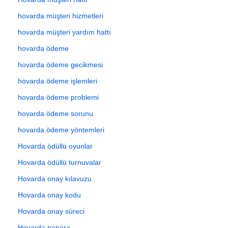
hovarda müşteri hizmetleri
hovarda müşteri yardım hattı
hovarda ödeme
hovarda ödeme gecikmesi
hovarda ödeme işlemleri
hovarda ödeme problemi
hovarda ödeme sorunu
hovarda ödeme yöntemleri
Hovarda ödüllü oyunlar
Hovarda ödüllü turnuvalar
Hovarda onay kılavuzu
Hovarda onay kodu
Hovarda onay süreci
Hovarda papara