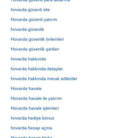
hovarda güvenli site
Hovarda güvenli yatırım
hovarda güvenlik
Hovarda güvenlik önlemleri
Hovarda güvenlik şartları
hovarda hakkında
hovarda hakkında detaylar
hovarda hakkında merak edilenler
Hovarda havale
Hovarda havale ile yatırım
Hovarda havale işlemleri
hovarda hediye bonus
hovarda hesap açma
Hovarda hesap bloke