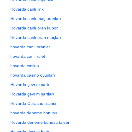
Hovarda canlı link
Hovarda canlı maç oranları
Hovarda canlı oran kupon
Hovarda canlı oran maçları
hovarda canlı oranlar
hovarda canlı rulet
hovarda casino
hovarda casino oyunları
Hovarda çevrim şartı
Hovarda çevrim şartları
Hovarda Curacao lisansı
hovarda deneme bonusu
Hovarda deneme bonusu talebi
Hovarda destek hattı