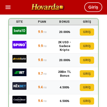
Giriş
SITE
PUAN
BONUS
GIRIŞ
9.9
20.000₺
GİRİŞ
/10
2K USD -
9.9
Sadece
GİRİŞ
/10
Kripto
9.8
20.000₺
GİRİŞ
/10
20Bin TL
9.7
GİRİŞ
/10
Bonus
9.4
4.500₺
GİRİŞ
/10
9.4
6.500₺
GİRİŞ
/10