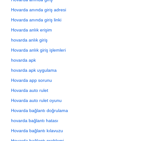
Hovarda anında giriş adresi
Hovarda anında giriş linki
Hovarda anlık erişim
hovarda anlık giriş
Hovarda anlık giriş işlemleri
hovarda apk
hovarda apk uygulama
Hovarda app sorunu
Hovarda auto rulet
Hovarda auto rulet oyunu
Hovarda bağlantı doğrulama
hovarda bağlantı hatası
Hovarda bağlantı kılavuzu
Hovarda bağlantı problemi