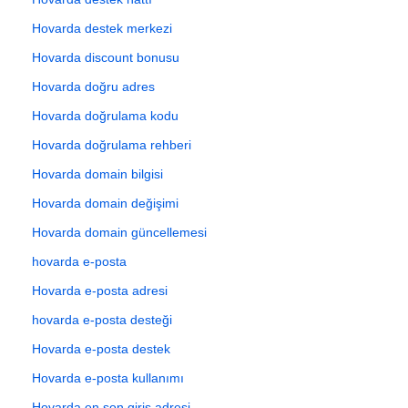
Hovarda destek merkezi
Hovarda discount bonusu
Hovarda doğru adres
Hovarda doğrulama kodu
Hovarda doğrulama rehberi
Hovarda domain bilgisi
Hovarda domain değişimi
Hovarda domain güncellemesi
hovarda e-posta
Hovarda e-posta adresi
hovarda e-posta desteği
Hovarda e-posta destek
Hovarda e-posta kullanımı
Hovarda en son giriş adresi