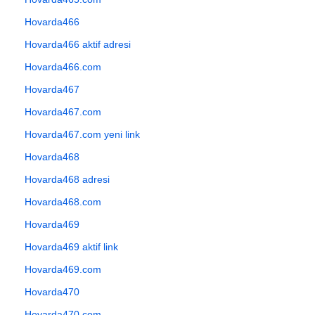
Hovarda466
Hovarda466 aktif adresi
Hovarda466.com
Hovarda467
Hovarda467.com
Hovarda467.com yeni link
Hovarda468
Hovarda468 adresi
Hovarda468.com
Hovarda469
Hovarda469 aktif link
Hovarda469.com
Hovarda470
Hovarda470.com