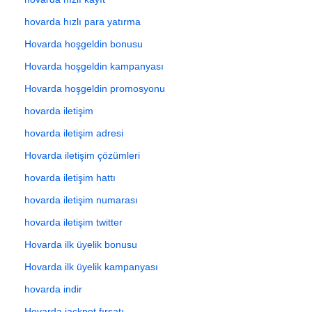
hovarda hızlı para yatırma
Hovarda hoşgeldin bonusu
Hovarda hoşgeldin kampanyası
Hovarda hoşgeldin promosyonu
hovarda iletişim
hovarda iletişim adresi
Hovarda iletişim çözümleri
hovarda iletişim hattı
hovarda iletişim numarası
hovarda iletişim twitter
Hovarda ilk üyelik bonusu
Hovarda ilk üyelik kampanyası
hovarda indir
Hovarda jackpot fırsatı