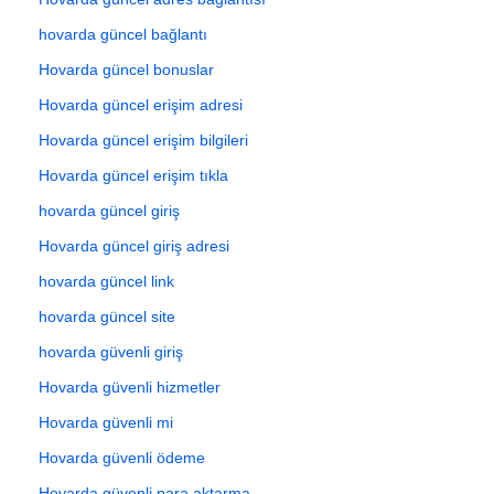
hovarda güncel bağlantı
Hovarda güncel bonuslar
Hovarda güncel erişim adresi
Hovarda güncel erişim bilgileri
Hovarda güncel erişim tıkla
hovarda güncel giriş
Hovarda güncel giriş adresi
hovarda güncel link
hovarda güncel site
hovarda güvenli giriş
Hovarda güvenli hizmetler
Hovarda güvenli mi
Hovarda güvenli ödeme
Hovarda güvenli para aktarma