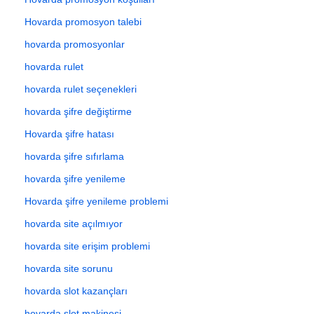
Hovarda promosyon talebi
hovarda promosyonlar
hovarda rulet
hovarda rulet seçenekleri
hovarda şifre değiştirme
Hovarda şifre hatası
hovarda şifre sıfırlama
hovarda şifre yenileme
Hovarda şifre yenileme problemi
hovarda site açılmıyor
hovarda site erişim problemi
hovarda site sorunu
hovarda slot kazançları
hovarda slot makinesi