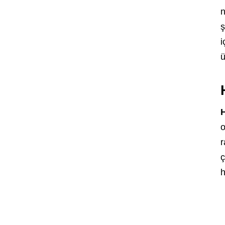
n
ş
i
H
o
r
ç
h