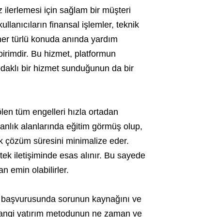
 ilerlemesi için sağlam bir müşteri
 kullanıcıların finansal işlemler, teknik
her türlü konuda anında yardım
birimdir. Bu hizmet, platformun
odaklı bir hizmet sunduğunun da bir
ölen tüm engelleri hızla ortadan
zmanlık alanlarında eğitim görmüş olup,
k çözüm süresini minimalize eder.
stek iletişiminde esas alınır. Bu sayede
an emin olabilirler.
nın başvurusunda sorunun kaynağını ve
, hangi yatırım metodunun ne zaman ve