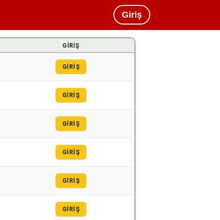
Giriş
GIRIŞ
GİRİŞ
GİRİŞ
GİRİŞ
GİRİŞ
GİRİŞ
GİRİŞ