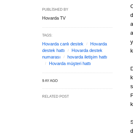
O
PUBLISHED BY
d
Hovarda TV
a
a
TAGS:
y
Hovarda canlı destek
Hovarda
destek hattı
Hovarda destek
k
numarası
hovarda iletişim hattı
Hovarda müşteri hattı
D
k
9 AY AGO
s
P
RELATED POST
k
S
d