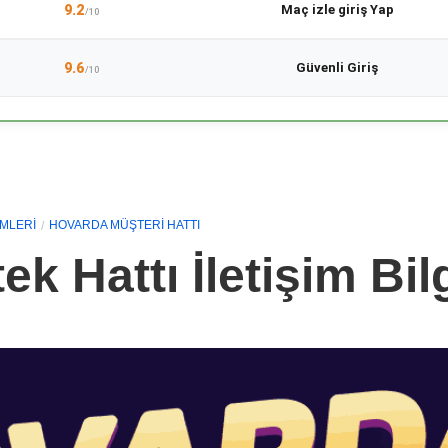
9.2
Maç izle giriş Yap
/10
9.6
Güvenli Giriş
/10
ÜMLERI
HOVARDA MÜŞTERI HATTI
 Hattı İletişim Bilg