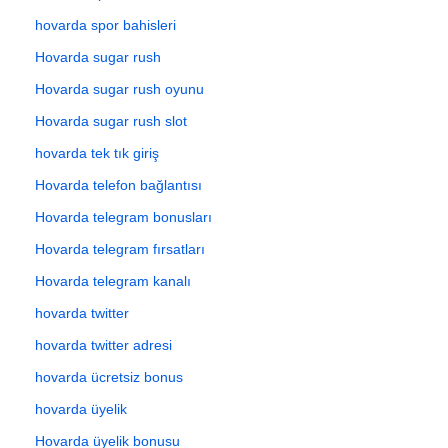
hovarda spor bahisleri
Hovarda sugar rush
Hovarda sugar rush oyunu
Hovarda sugar rush slot
hovarda tek tık giriş
Hovarda telefon bağlantısı
Hovarda telegram bonusları
Hovarda telegram fırsatları
Hovarda telegram kanalı
hovarda twitter
hovarda twitter adresi
hovarda ücretsiz bonus
hovarda üyelik
Hovarda üyelik bonusu