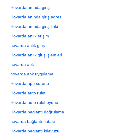
Hovarda anında giriş
Hovarda anında giriş adresi
Hovarda anında giriş linki
Hovarda anlık erişim
hovarda anlık giriş
Hovarda anlık giriş işlemleri
hovarda apk
hovarda apk uygulama
Hovarda app sorunu
Hovarda auto rulet
Hovarda auto rulet oyunu
Hovarda bağlantı doğrulama
hovarda bağlantı hatası
Hovarda bağlantı kılavuzu