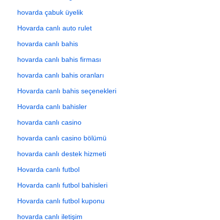
hovarda çabuk üyelik
Hovarda canlı auto rulet
hovarda canlı bahis
hovarda canlı bahis firması
hovarda canlı bahis oranları
Hovarda canlı bahis seçenekleri
Hovarda canlı bahisler
hovarda canlı casino
hovarda canlı casino bölümü
hovarda canlı destek hizmeti
Hovarda canlı futbol
Hovarda canlı futbol bahisleri
Hovarda canlı futbol kuponu
hovarda canlı iletişim