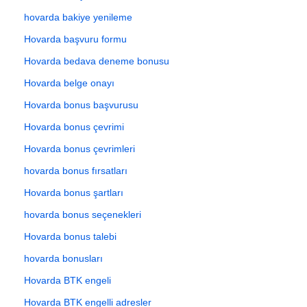
hovarda bakiye yenileme
Hovarda başvuru formu
Hovarda bedava deneme bonusu
Hovarda belge onayı
Hovarda bonus başvurusu
Hovarda bonus çevrimi
Hovarda bonus çevrimleri
hovarda bonus fırsatları
Hovarda bonus şartları
hovarda bonus seçenekleri
Hovarda bonus talebi
hovarda bonusları
Hovarda BTK engeli
Hovarda BTK engelli adresler