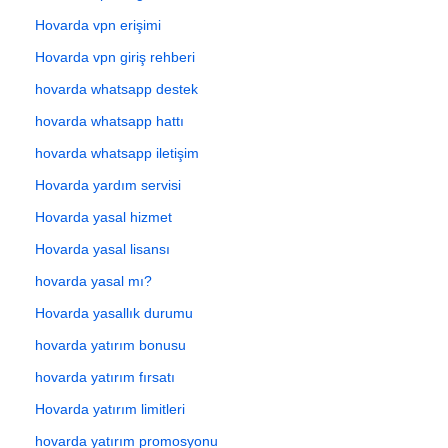
Hovarda vpn erişimi
Hovarda vpn giriş rehberi
hovarda whatsapp destek
hovarda whatsapp hattı
hovarda whatsapp iletişim
Hovarda yardım servisi
Hovarda yasal hizmet
Hovarda yasal lisansı
hovarda yasal mı?
Hovarda yasallık durumu
hovarda yatırım bonusu
hovarda yatırım fırsatı
Hovarda yatırım limitleri
hovarda yatırım promosyonu