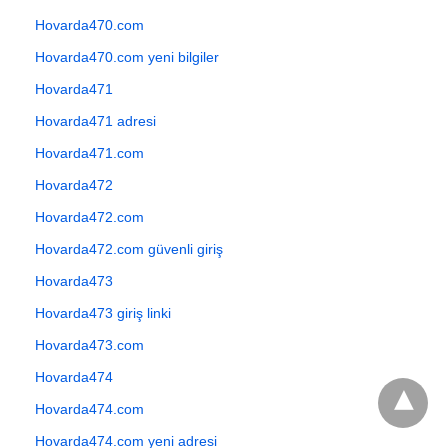
Hovarda470.com
Hovarda470.com yeni bilgiler
Hovarda471
Hovarda471 adresi
Hovarda471.com
Hovarda472
Hovarda472.com
Hovarda472.com güvenli giriş
Hovarda473
Hovarda473 giriş linki
Hovarda473.com
Hovarda474
Hovarda474.com
Hovarda474.com yeni adresi