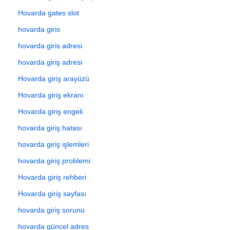
Hovarda gates slot
hovarda giris
hovarda giris adresi
hovarda giriş adresi
Hovarda giriş arayüzü
Hovarda giriş ekranı
Hovarda giriş engeli
hovarda giriş hatası
hovarda giriş işlemleri
hovarda giriş problemi
Hovarda giriş rehberi
Hovarda giriş sayfası
hovarda giriş sorunu
hovarda güncel adres