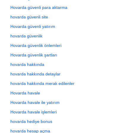
Hovarda güvenli para aktarma
hovarda güvenli site
Hovarda güvenli yatırım
hovarda güvenlik
Hovarda güvenlik önlemleri
Hovarda güvenlik şartları
hovarda hakkında
hovarda hakkında detaylar
hovarda hakkında merak edilenler
Hovarda havale
Hovarda havale ile yatırım
Hovarda havale işlemleri
hovarda hediye bonus
hovarda hesap açma