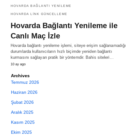
HOVARDA BAĞLANTI YENILEME
HOVARDA LINK GÜNCELLEME
Hovarda Bağlantı Yenileme ile
Canlı Maç İzle
Hovarda bağlantı yenileme işlemi, siteye erişim sağlanamadığı
durumlarda kullanıcıların hızlı biçimde yeniden bağlantı
kurmasını sağlayan pratik bir yöntemdir. Bahis siteleri…
10 ay ago
Archives
Temmuz 2026
Haziran 2026
Şubat 2026
Aralık 2025
Kasım 2025
Ekim 2025