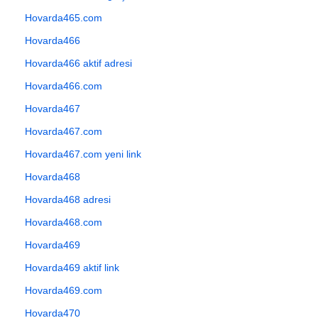
Hovarda465.com
Hovarda466
Hovarda466 aktif adresi
Hovarda466.com
Hovarda467
Hovarda467.com
Hovarda467.com yeni link
Hovarda468
Hovarda468 adresi
Hovarda468.com
Hovarda469
Hovarda469 aktif link
Hovarda469.com
Hovarda470