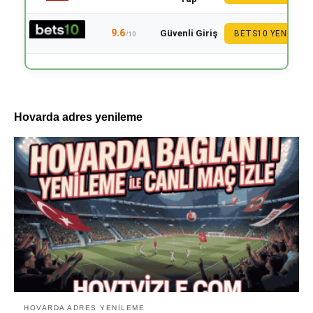
9.6
Güvenli Giriş
BETS10 YENI
/10
Hovarda adres yenileme
HOVARDA ADRES YENILEME