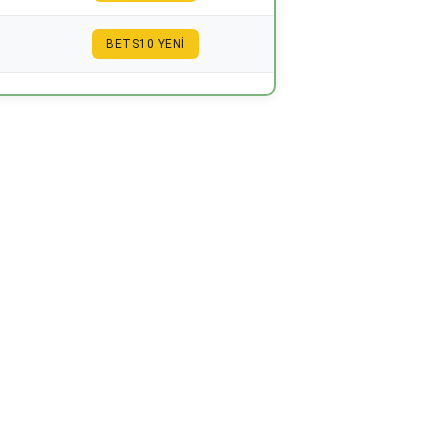
BETS10 YENI