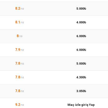
8.2
5.000₺
/10
8.1
4.000₺
/10
8
6.000₺
/10
7.9
6.000₺
/10
7.8
5.000₺
/10
7.8
4.300₺
/10
7.8
3.050₺
/10
9.2
Maç izle giriş Yap
/10