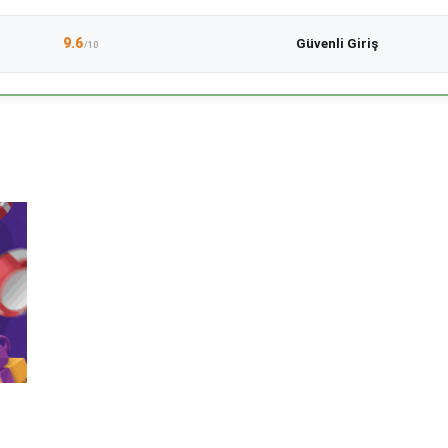
9.6
Güvenli Giriş
/10