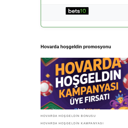
Hovarda hoşgeldin promosyonu
HOVARDA HOŞGELDIN BONUSU
HOVARDA HOŞGELDIN KAMPANYASI