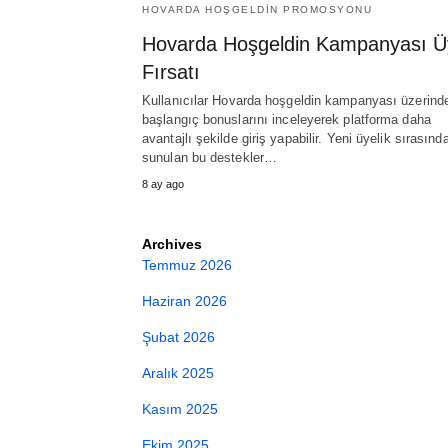
HOVARDA HOŞGELDIN PROMOSYONU
Hovarda Hoşgeldin Kampanyası Ü
Fırsatı
Kullanıcılar Hovarda hoşgeldin kampanyası üzerind
başlangıç bonuslarını inceleyerek platforma daha
avantajlı şekilde giriş yapabilir. Yeni üyelik sırasınd
sunulan bu destekler…
8 ay ago
Archives
Temmuz 2026
Haziran 2026
Şubat 2026
Aralık 2025
Kasım 2025
Ekim 2025