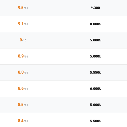
9.5
%300
/10
9.1
8.000₺
/10
9
5.000₺
/10
8.9
5.000₺
/10
8.8
5.550₺
/10
8.6
6.000₺
/10
8.5
5.000₺
/10
8.4
5.500₺
/10