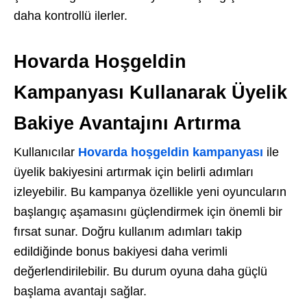
daha kontrollü ilerler.
Hovarda Hoşgeldin
Kampanyası Kullanarak Üyelik
Bakiye Avantajını Artırma
Kullanıcılar
Hovarda hoşgeldin kampanyası
ile
üyelik bakiyesini artırmak için belirli adımları
izleyebilir. Bu kampanya özellikle yeni oyuncuların
başlangıç aşamasını güçlendirmek için önemli bir
fırsat sunar. Doğru kullanım adımları takip
edildiğinde bonus bakiyesi daha verimli
değerlendirilebilir. Bu durum oyuna daha güçlü
başlama avantajı sağlar.