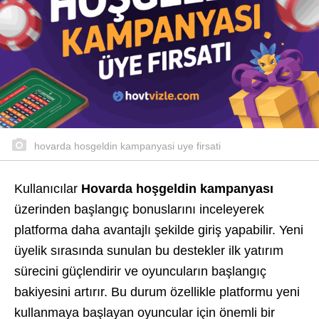
hovarda hosgeldin kampanyasi uye firsati
Kullanıcılar
Hovarda hoşgeldin kampanyası
üzerinden başlangıç bonuslarını inceleyerek
platforma daha avantajlı şekilde giriş yapabilir. Yeni
üyelik sırasında sunulan bu destekler ilk yatırım
sürecini güçlendirir ve oyuncuların başlangıç
bakiyesini artırır. Bu durum özellikle platformu yeni
kullanmaya başlayan oyuncular için önemli bir