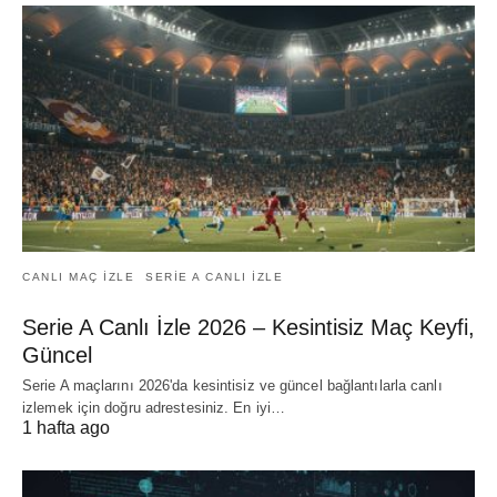
CANLI MAÇ IZLE
SERIE A CANLI IZLE
Serie A Canlı İzle 2026 – Kesintisiz Maç Keyfi,
Güncel
Serie A maçlarını 2026'da kesintisiz ve güncel bağlantılarla canlı
izlemek için doğru adrestesiniz. En iyi…
1 hafta ago