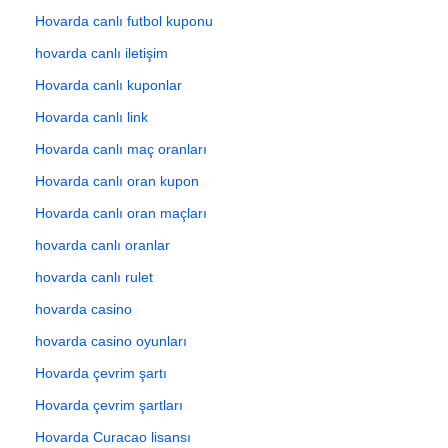
Hovarda canlı futbol kuponu
hovarda canlı iletişim
Hovarda canlı kuponlar
Hovarda canlı link
Hovarda canlı maç oranları
Hovarda canlı oran kupon
Hovarda canlı oran maçları
hovarda canlı oranlar
hovarda canlı rulet
hovarda casino
hovarda casino oyunları
Hovarda çevrim şartı
Hovarda çevrim şartları
Hovarda Curacao lisansı