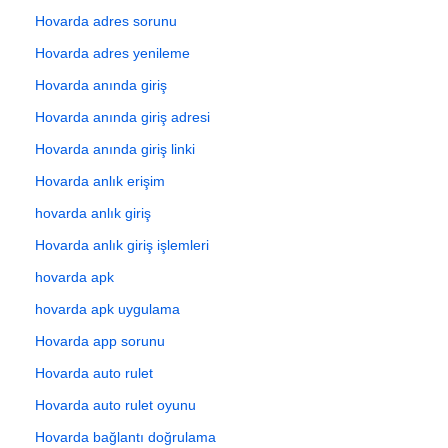
Hovarda adres sorunu
Hovarda adres yenileme
Hovarda anında giriş
Hovarda anında giriş adresi
Hovarda anında giriş linki
Hovarda anlık erişim
hovarda anlık giriş
Hovarda anlık giriş işlemleri
hovarda apk
hovarda apk uygulama
Hovarda app sorunu
Hovarda auto rulet
Hovarda auto rulet oyunu
Hovarda bağlantı doğrulama