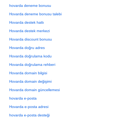
hovarda deneme bonusu
Hovarda deneme bonusu talebi
Hovarda destek hattı
Hovarda destek merkezi
Hovarda discount bonusu
Hovarda doğru adres
Hovarda doğrulama kodu
Hovarda doğrulama rehberi
Hovarda domain bilgisi
Hovarda domain değişimi
Hovarda domain güncellemesi
hovarda e-posta
Hovarda e-posta adresi
hovarda e-posta desteği