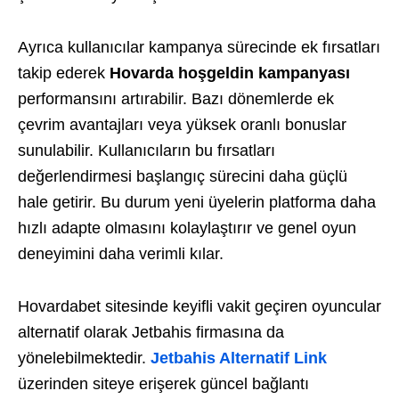
Ayrıca kullanıcılar kampanya sürecinde ek fırsatları
takip ederek
Hovarda hoşgeldin kampanyası
performansını artırabilir. Bazı dönemlerde ek
çevrim avantajları veya yüksek oranlı bonuslar
sunulabilir. Kullanıcıların bu fırsatları
değerlendirmesi başlangıç sürecini daha güçlü
hale getirir. Bu durum yeni üyelerin platforma daha
hızlı adapte olmasını kolaylaştırır ve genel oyun
deneyimini daha verimli kılar.
Hovardabet sitesinde keyifli vakit geçiren oyuncular
alternatif olarak Jetbahis firmasına da
yönelebilmektedir.
Jetbahis Alternatif Link
üzerinden siteye erişerek güncel bağlantı