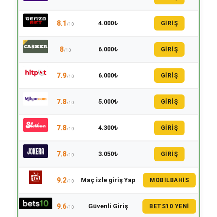
8.1
4.000₺
GİRİŞ
/10
8
6.000₺
GİRİŞ
/10
7.9
6.000₺
GİRİŞ
/10
7.8
5.000₺
GİRİŞ
/10
7.8
4.300₺
GİRİŞ
/10
7.8
3.050₺
GİRİŞ
/10
9.2
Maç izle giriş Yap
MOBILBAHIS
/10
9.6
Güvenli Giriş
BETS10 YENI
/10