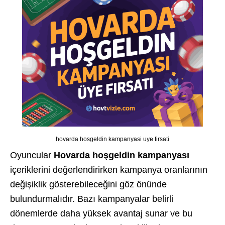
hovarda hosgeldin kampanyasi uye firsati
Oyuncular
Hovarda hoşgeldin kampanyası
içeriklerini değerlendirirken kampanya oranlarının
değişiklik gösterebileceğini göz önünde
bulundurmalıdır. Bazı kampanyalar belirli
dönemlerde daha yüksek avantaj sunar ve bu