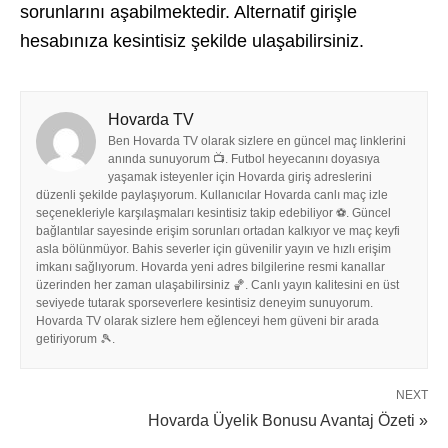
sorunlarını aşabilmektedir. Alternatif girişle
hesabınıza kesintisiz şekilde ulaşabilirsiniz.
Hovarda TV
Ben Hovarda TV olarak sizlere en güncel maç linklerini
anında sunuyorum 📺. Futbol heyecanını doyasıya
yaşamak isteyenler için Hovarda giriş adreslerini
düzenli şekilde paylaşıyorum. Kullanıcılar Hovarda canlı maç izle
seçenekleriyle karşılaşmaları kesintisiz takip edebiliyor ⚽. Güncel
bağlantılar sayesinde erişim sorunları ortadan kalkıyor ve maç keyfi
asla bölünmüyor. Bahis severler için güvenilir yayın ve hızlı erişim
imkanı sağlıyorum. Hovarda yeni adres bilgilerine resmi kanallar
üzerinden her zaman ulaşabilirsiniz 🏀. Canlı yayın kalitesini en üst
seviyede tutarak sporseverlere kesintisiz deneyim sunuyorum.
Hovarda TV olarak sizlere hem eğlenceyi hem güveni bir arada
getiriyorum 🎾.
NEXT
Hovarda Üyelik Bonusu Avantaj Özeti »