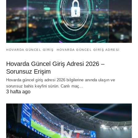
HOVARDA GÜNCEL GIRIŞ
HOVARDA GÜNCEL GIRIŞ ADRESI
Hovarda Güncel Giriş Adresi 2026 –
Sorunsuz Erişim
Hovarda güncel giriş adresi 2026 bilgilerine anında ulaşın ve
sorunsuz bahis keyfini sürün. Canlı maç…
3 hafta ago